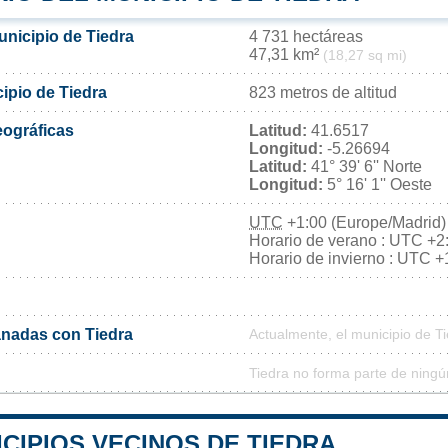
unicipio de Tiedra
4 731 hectáreas
47,31 km²
(18,27 sq mi)
cipio de Tiedra
823 metros de altitud
ográficas
Latitud:
41.6517
Longitud:
-5.26694
Latitud:
41° 39' 6'' Norte
Longitud:
5° 16' 1'' Oeste
UTC
+1:00 (Europe/Madrid)
Horario de verano : UTC +2
Horario de invierno : UTC +
nadas con Tiedra
Actualmente, el municipio de 
Tiedra no forma parte de ningú
CIPIOS VECINOS DE TIEDRA