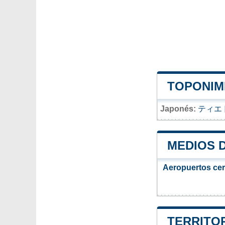
TOPONIMI
Japonés:
ティエ
MEDIOS 
Aeropuertos ce
TERRITOR