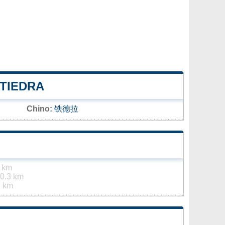
 TIEDRA
Chino:
铁德拉
 km
0.3 km
7 km