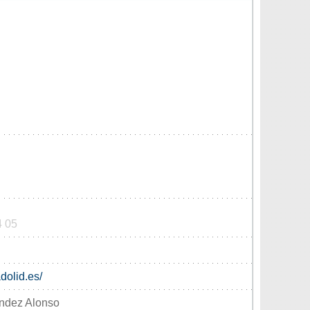
4 05
dolid.es/
andez Alonso