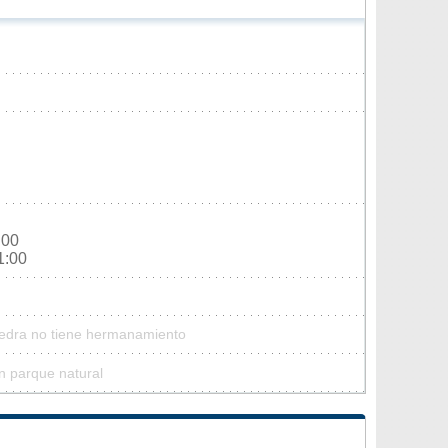
:00
1:00
Tiedra no tiene hermanamiento
n parque natural