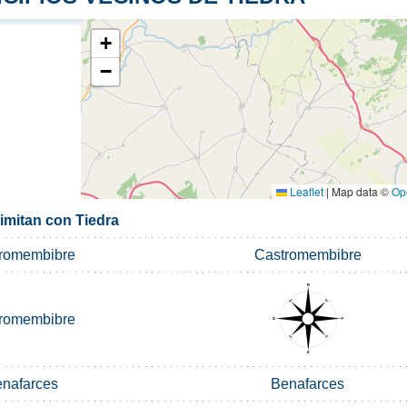
+
−
Leaflet
|
Map data ©
Op
imitan con Tiedra
romembibre
Castromembibre
romembibre
nafarces
Benafarces