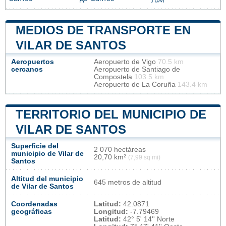
MEDIOS DE TRANSPORTE EN
VILAR DE SANTOS
Aeropuertos
Aeropuerto de Vigo
70.5 km
cercanos
Aeropuerto de Santiago de
Compostela
103.5 km
Aeropuerto de La Coruña
143.4 km
TERRITORIO DEL MUNICIPIO DE
VILAR DE SANTOS
Superficie del
2 070 hectáreas
municipio de Vilar de
20,70 km²
(7,99 sq mi)
Santos
Altitud del municipio
645 metros de altitud
de Vilar de Santos
Coordenadas
Latitud:
42.0871
geográficas
Longitud:
-7.79469
Latitud:
42° 5' 14'' Norte