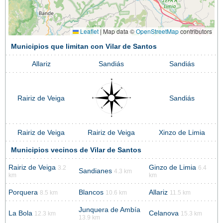
Leaflet
|
Map data ©
OpenStreetMap
contributors
Municipios que limitan con Vilar de Santos
Allariz
Sandiás
Sandiás
Rairiz de Veiga
Sandiás
Rairiz de Veiga
Rairiz de Veiga
Xinzo de Limia
Municipios vecinos de Vilar de Santos
Rairiz de Veiga
Ginzo de Limia
3.2
6.4
Sandianes
4.3 km
km
km
Porquera
Blancos
Allariz
8.5 km
10.6 km
11.5 km
Junquera de Ambía
La Bola
Celanova
12.3 km
15.3 km
13.9 km