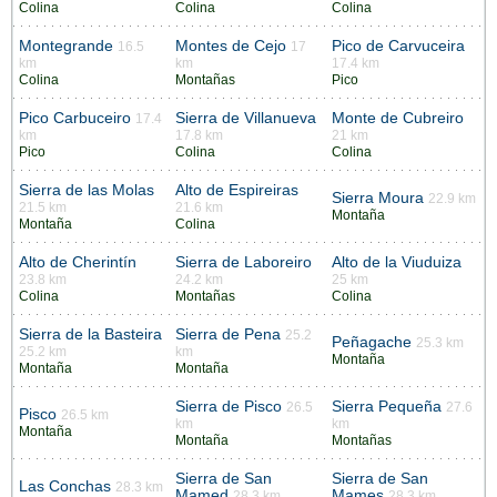
Colina
Colina
Colina
Montegrande
Montes de Cejo
Pico de Carvuceira
16.5
17
km
km
17.4 km
Colina
Montañas
Pico
Pico Carbuceiro
Sierra de Villanueva
Monte de Cubreiro
17.4
km
17.8 km
21 km
Pico
Colina
Colina
Sierra de las Molas
Alto de Espireiras
Sierra Moura
22.9 km
21.5 km
21.6 km
Montaña
Montaña
Colina
Alto de Cherintín
Sierra de Laboreiro
Alto de la Viuduiza
23.8 km
24.2 km
25 km
Colina
Montañas
Colina
Sierra de la Basteira
Sierra de Pena
25.2
Peñagache
25.3 km
25.2 km
km
Montaña
Montaña
Montaña
Sierra de Pisco
Sierra Pequeña
26.5
27.6
Pisco
26.5 km
km
km
Montaña
Montaña
Montañas
Sierra de San
Sierra de San
Las Conchas
28.3 km
Mamed
Mames
28.3 km
28.3 km