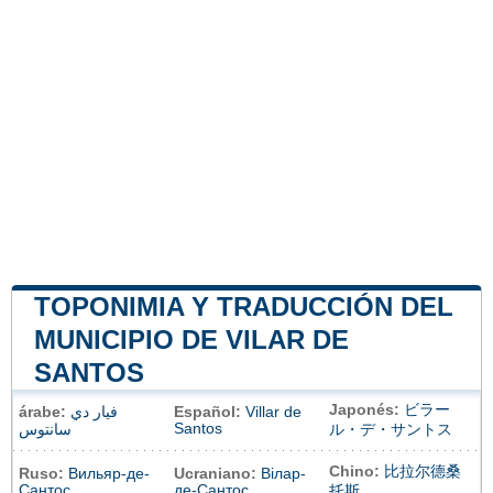
TOPONIMIA Y TRADUCCIÓN DEL
MUNICIPIO DE VILAR DE
SANTOS
Japonés:
ビラー
árabe:
فيار دي
Español:
Villar de
Santos
سانتوس
ル・デ・サントス
Chino:
比拉尔德桑
Ruso:
Вильяр-де-
Ucraniano:
Вілар-
Сантос
де-Сантос
托斯