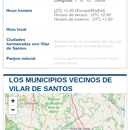
Longitud:
7° 47' 41'' Oeste
Huso horario
UTC
+1:00 (Europe/Madrid)
Horario de verano : UTC +2:00
Horario de invierno : UTC +1:00
Hora local
Ciudades
Actualmente, el municipio de Vilar de
hermanadas con Vilar
Santos no tiene hermanamiento
de Santos
Parque natural
Vilar de Santos no forma parte de ningún
parque natural
LOS MUNICIPIOS VECINOS DE
VILAR DE SANTOS
+
−