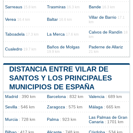
Sarreaus
Trasmiras
Bande
15.8 km
16.3 km
16.3 km
Villar de Barrio
17.1
Verea
Baltar
16.4 km
16.6 km
km
Calvos de Randín
18
Taboadela
La Merca
17.3 km
17.6 km
km
Baños de Molgas
Paderne de Allariz
Cualedro
19.7 km
19.9 km
21 km
DISTANCIA ENTRE VILAR DE
SANTOS Y LOS PRINCIPALES
MUNICIPIOS DE ESPAÑA
Madrid
: 390 km
Barcelona
: 832 km
Valencia
: 689 km
Sevilla
: 546 km
Zaragoza
: 575 km
Málaga
: 665 km
Las Palmas de Gran
Murcia
: 728 km
Palma
: 923 km
Canaria
: 1701 km
Bilbao
: 417 km
Alicante
: 748 km
Córdoba
: 534 km