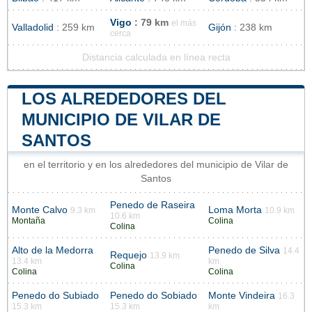
Vigo
: 79 km
el más
Valladolid
: 259 km
Gijón
: 238 km
cerca
Distancia calculada en línea recta
LOS ALREDEDORES DEL
MUNICIPIO DE VILAR DE
SANTOS
en el territorio y en los alrededores del municipio de Vilar de
Santos
Penedo de Raseira
Monte Calvo
Loma Morta
9.3 km
10.9 km
10.6 km
Montaña
Colina
Colina
Alto de la Medorra
Penedo de Silva
14.4
Requejo
13.9 km
13.4 km
km
Colina
Colina
Colina
Penedo do Subiado
Penedo do Sobiado
Monte Vindeira
16.3
15.3 km
15.3 km
km