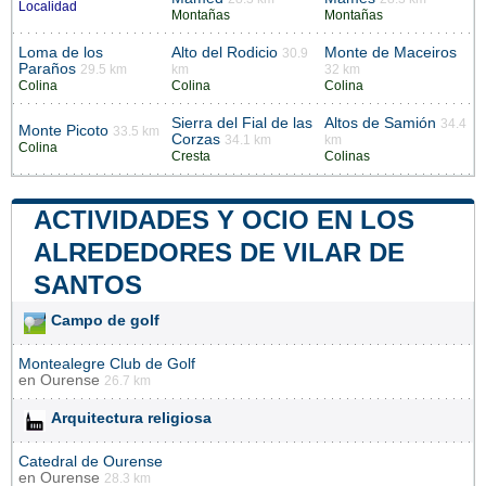
Localidad
Montañas
Montañas
Loma de los
Alto del Rodicio
Monte de Maceiros
30.9
Paraños
29.5 km
km
32 km
Colina
Colina
Colina
Sierra del Fial de las
Altos de Samión
34.4
Monte Picoto
33.5 km
Corzas
34.1 km
km
Colina
Cresta
Colinas
ACTIVIDADES Y OCIO EN LOS
ALREDEDORES DE VILAR DE
SANTOS
Campo de golf
Montealegre Club de Golf
en
Ourense
26.7 km
Arquitectura religiosa
Catedral de Ourense
en
Ourense
28.3 km