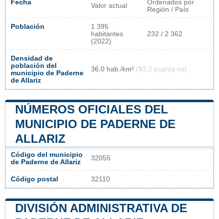
Fecha
Ordenados por
Valor actual
Región / País
Población
1 395
habitantes
232 / 2 362
(2022)
Densidad de
población del
36,0 hab./km²
(93,2 pop/sq mi)
municipio de Paderne
de Allariz
NÚMEROS OFICIALES DEL
MUNICIPIO DE PADERNE DE
ALLARIZ
Código del municipio
32055
de Paderne de Allariz
Código postal
32110
DIVISIÓN ADMINISTRATIVA DE