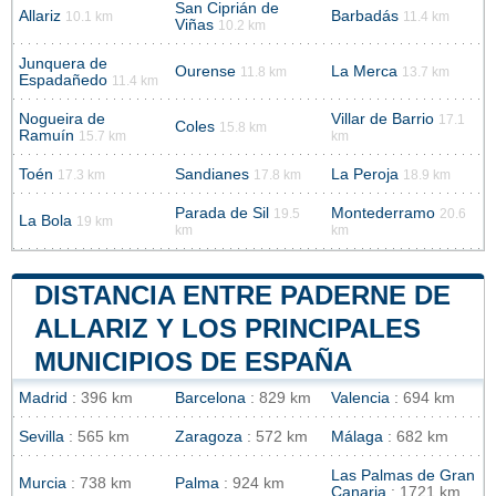
San Ciprián de
Allariz
Barbadás
10.1 km
11.4 km
Viñas
10.2 km
Junquera de
Ourense
La Merca
11.8 km
13.7 km
Espadañedo
11.4 km
Nogueira de
Villar de Barrio
17.1
Coles
15.8 km
Ramuín
15.7 km
km
Toén
Sandianes
La Peroja
17.3 km
17.8 km
18.9 km
Parada de Sil
Montederramo
19.5
20.6
La Bola
19 km
km
km
DISTANCIA ENTRE PADERNE DE
ALLARIZ Y LOS PRINCIPALES
MUNICIPIOS DE ESPAÑA
Madrid
: 396 km
Barcelona
: 829 km
Valencia
: 694 km
Sevilla
: 565 km
Zaragoza
: 572 km
Málaga
: 682 km
Las Palmas de Gran
Murcia
: 738 km
Palma
: 924 km
Canaria
: 1721 km