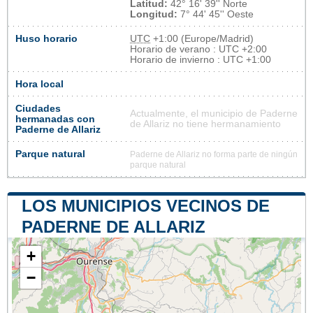
Latitud:
42° 16' 39'' Norte
Longitud:
7° 44' 45'' Oeste
Huso horario
UTC
+1:00 (Europe/Madrid)
Horario de verano : UTC +2:00
Horario de invierno : UTC +1:00
Hora local
Ciudades
Actualmente, el municipio de Paderne
hermanadas con
de Allariz no tiene hermanamiento
Paderne de Allariz
Parque natural
Paderne de Allariz no forma parte de ningún
parque natural
LOS MUNICIPIOS VECINOS DE
PADERNE DE ALLARIZ
+
−