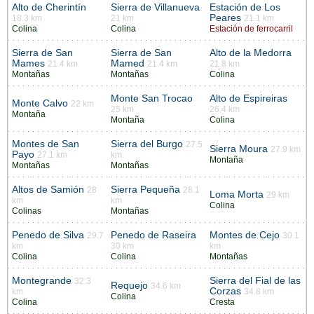
Alto de Cherintín
Sierra de Villanueva
Estación de Los
Peares
18.3 km
21 km
21.1 km
Colina
Colina
Estación de ferrocarril
Sierra de San
Sierra de San
Alto de la Medorra
Mames
Mamed
21.4 km
21.4 km
21.8 km
Montañas
Montañas
Colina
Monte San Trocao
Alto de Espireiras
Monte Calvo
22 km
25 km
26.4 km
Montaña
Montaña
Colina
Montes de San
Sierra del Burgo
27.5
Sierra Moura
27.9 km
Payo
27.1 km
km
Montaña
Montañas
Montañas
Altos de Samión
Sierra Pequeña
28
28.1
Loma Morta
29 km
km
km
Colina
Colinas
Montañas
Penedo de Silva
Penedo de Raseira
Montes de Cejo
29.7
30.1
km
30 km
km
Colina
Colina
Montañas
Montegrande
Sierra del Fial de las
32.3
Requejo
34.6 km
Corzas
km
34.8 km
Colina
Colina
Cresta