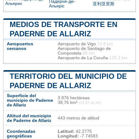
Падерне-де-
Альярис
亚利亚里斯
Альяріс
MEDIOS DE TRANSPORTE EN
PADERNE DE ALLARIZ
Aeropuertos
Aeropuerto de Vigo
72.8 km
cercanos
Aeropuerto de Santiago de
Compostela
88 km
Aeropuerto de La Coruña
125.2 km
TERRITORIO DEL MUNICIPIO DE
PADERNE DE ALLARIZ
Superficie del
3 876 hectáreas
municipio de Paderne
38,76 km²
(14,97 sq mi)
de Allariz
Altitud del municipio
443 metros de altitud
de Paderne de Allariz
Coordenadas
Latitud:
42.2775
geográficas
Longitud:
-7.74583