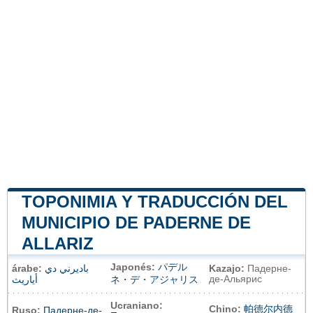
TOPONIMIA Y TRADUCCIÓN DEL
MUNICIPIO DE PADERNE DE
ALLARIZ
Japonés:
パデル
árabe:
باديرني دي
Kazajo:
Падерне-
де-Альярис
أياريث
ネ・デ・アジャリス
Ucraniano:
Chino:
帕德尔内德
Ruso:
Падерне-де-