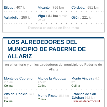
Bilbao
: 407 km
Alicante
: 756 km
Córdoba
: 551 km
Vigo
: 81 km
el más
Valladolid
: 259 km
Gijón
: 221 km
cerca
Distancia calculada en línea recta
LOS ALREDEDORES DEL
MUNICIPIO DE PADERNE DE
ALLARIZ
en el territorio y en los alrededores del municipio de Paderne de
Allariz
Monte de Cubreiro
Alto de la Viuduiza
Monte Vindeira
6.6
2.7 km
4.5 km
km
Colina
Colina
Colina
Alto del Rodicio
Estación de San
14.1
Monte Picoto
15.4 km
Esteban
km
16.8 km
Colina
Colina
Estación de ferrocarril