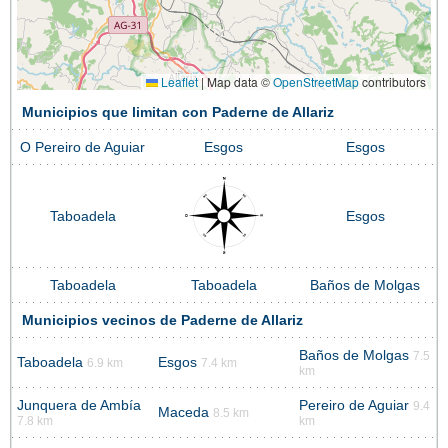
Leaflet
|
Map data ©
OpenStreetMap
contributors
Municipios que limitan con Paderne de Allariz
O Pereiro de Aguiar
Esgos
Esgos
Taboadela
Esgos
Taboadela
Taboadela
Baños de Molgas
Municipios vecinos de Paderne de Allariz
Baños de Molgas
7.5
Taboadela
Esgos
6.9 km
7.4 km
km
Junquera de Ambía
Pereiro de Aguiar
9.4
Maceda
8.5 km
7.8 km
km