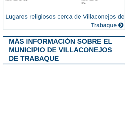
PAZ
Lugares religiosos cerca de Villaconejos de
Trabaque
MÁS INFORMACIÓN SOBRE EL
MUNICIPIO DE VILLACONEJOS
DE TRABAQUE
Central nuclear
Central nuclear de Trillo
42 mile
Central nuclear José Cabrera
48 mile
Nuestro sitio no está afiliado ni patrocinado por
ninguna entidad gubernamental de España. Somos
una empresa independiente enfocada en brindar
información valiosa a los ciudadanos y residentes del
país.
Menciones legales
|
Actualizar los datos
|
Contacto
|
Ciudades y pueblos del mundo
| Copyright © 2026