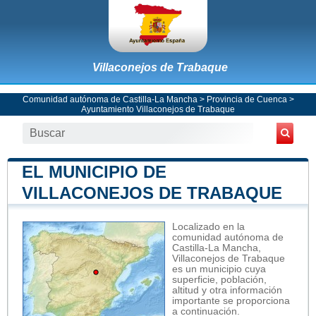
Villaconejos de Trabaque
Comunidad autónoma de Castilla-La Mancha
>
Provincia de Cuenca
>
Ayuntamiento Villaconejos de Trabaque
EL MUNICIPIO DE
VILLACONEJOS DE TRABAQUE
Localizado en la
comunidad autónoma de
Castilla-La Mancha,
Villaconejos de Trabaque
es un municipio cuya
superficie, población,
altitud y otra información
importante se proporciona
a continuación.