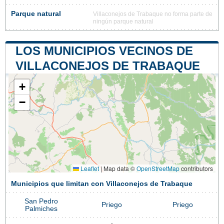
Parque natural
Villaconejos de Trabaque no forma parte de
ningún parque natural
LOS MUNICIPIOS VECINOS DE
VILLACONEJOS DE TRABAQUE
+
−
Leaflet
|
Map data ©
OpenStreetMap
contributors
Municipios que limitan con Villaconejos de Trabaque
San Pedro
Priego
Priego
Palmiches