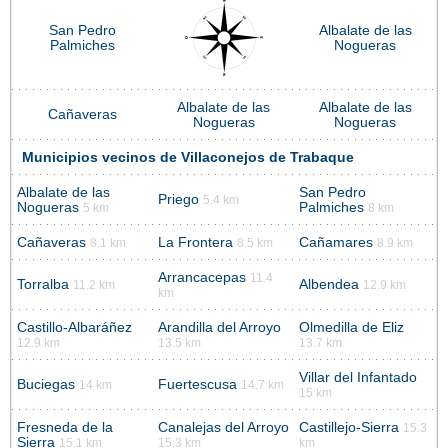
San Pedro
Albalate de las
Palmiches
Nogueras
Albalate de las
Albalate de las
Cañaveras
Nogueras
Nogueras
Municipios vecinos de Villaconejos de Trabaque
Albalate de las
San Pedro
Priego
5.4 km
Nogueras
Palmiches
5 km
8 km
Cañaveras
La Frontera
Cañamares
8.1 km
8.5 km
8.9 km
Arrancacepas
11.4
Torralba
Albendea
11.2 km
12.9 km
km
Castillo-Albaráñez
Arandilla del Arroyo
Olmedilla de Eliz
12.9 km
13.5 km
13.7 km
Villar del Infantado
Buciegas
Fuertescusa
14 km
14.7 km
15 km
Fresneda de la
Canalejas del Arroyo
Castillejo-Sierra
15.3
Sierra
15.1 km
15.3 km
km