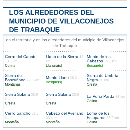
LOS ALREDEDORES DEL
MUNICIPIO DE VILLACONEJOS
DE TRABAQUE
en el territorio y en los alrededores del municipio de Villaconejos
de Trabaque
Cerro del Capote
Llano de la Sierra
Monte de los
17
Cabezos
13.1 km
km
19.1 km
Colina
Llanura(s)
Bosque(s)
Sierra de
Sierra de Umbría
Monte Llano
28.3 km
Bascuñana
Negra
27.8 km
30 km
Bosque(s)
Montañas
Cresta
Sierra Solana
Sierra Salana
30.9
30.9
La Peña Parda
31 km
km
km
Colina
Cresta
Cresta
Cerro Sancho
Cabezo del Avellano
Loma de los
31.3
Estepares
km
33.4 km
33.9 km
Montaña
Montaña
Colina