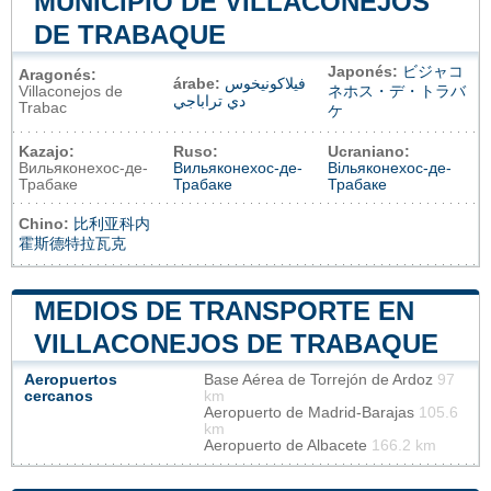
MUNICIPIO DE VILLACONEJOS
DE TRABAQUE
Japonés:
ビジャコ
Aragonés:
árabe:
فيلاكونيخوس
Villaconejos de
ネホス・デ・トラバ
دي تراباجي
Trabac
ケ
Kazajo:
Ruso:
Ucraniano:
Вильяконехос-де-
Вильяконехос-де-
Вільяконехос-де-
Трабаке
Трабаке
Трабаке
Chino:
比利亚科内
霍斯德特拉瓦克
MEDIOS DE TRANSPORTE EN
VILLACONEJOS DE TRABAQUE
Aeropuertos
Base Aérea de Torrejón de Ardoz
97
cercanos
km
Aeropuerto de Madrid-Barajas
105.6
km
Aeropuerto de Albacete
166.2 km