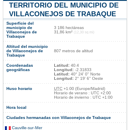
TERRITORIO DEL MUNICIPIO DE
VILLACONEJOS DE TRABAQUE
Superficie del
municipio de
3 186 hectáreas
Villaconejos de
31,86 km²
(12,30 sq mi)
Trabaque
Altitud del municipio
de Villaconejos de
807 metros de altitud
Trabaque
Coordenadas
Latitud:
40.4
geográficas
Longitud:
-2.31833
Latitud:
40° 24' 0'' Norte
Longitud:
2° 19' 6'' Oeste
Huso horario
UTC
+1:00 (Europe/Madrid)
Horario de verano : UTC +2:00
Horario de invierno : UTC +1:00
Hora local
Ciudades hermanadas con Villaconejos de Trabaque
Cauville-sur-Mer