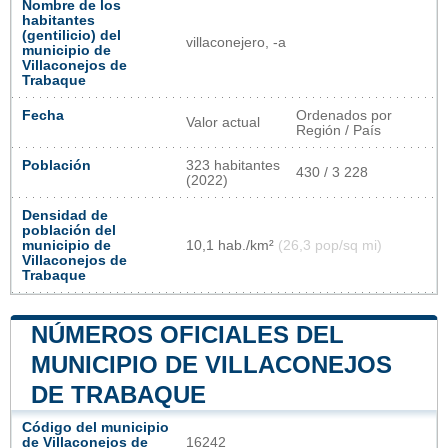
Nombre de los
habitantes
(gentilicio) del
villaconejero, -a
municipio de
Villaconejos de
Trabaque
Fecha
Ordenados por
Valor actual
Región / País
Población
323 habitantes
430 / 3 228
(2022)
Densidad de
población del
municipio de
10,1 hab./km²
(26,3 pop/sq mi)
Villaconejos de
Trabaque
NÚMEROS OFICIALES DEL
MUNICIPIO DE VILLACONEJOS
DE TRABAQUE
Código del municipio
de Villaconejos de
16242