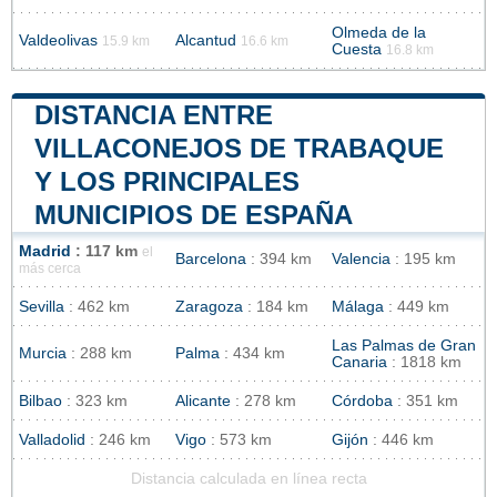
Olmeda de la
Valdeolivas
Alcantud
15.9 km
16.6 km
Cuesta
16.8 km
DISTANCIA ENTRE
VILLACONEJOS DE TRABAQUE
Y LOS PRINCIPALES
MUNICIPIOS DE ESPAÑA
Madrid
: 117 km
el
Barcelona
: 394 km
Valencia
: 195 km
más cerca
Sevilla
: 462 km
Zaragoza
: 184 km
Málaga
: 449 km
Las Palmas de Gran
Murcia
: 288 km
Palma
: 434 km
Canaria
: 1818 km
Bilbao
: 323 km
Alicante
: 278 km
Córdoba
: 351 km
Valladolid
: 246 km
Vigo
: 573 km
Gijón
: 446 km
Distancia calculada en línea recta