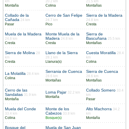
km
20.2 km
21.5 km
Montaña
Colina
Montañas
Collado de la
Cerro de San Felipe
Sierra de la Madera
Cañada
24 km
24.7 km
24.8 km
Pasar
Pico
Cresta
Muela de la Madera
Monte Muela de la
Sierra de
Madera
Bascuñana
24.8 km
24.8 km
25.5 km
Cresta
Cresta
Montañas
Sierra de Molina
Llano de la Sierra
Cuesta Moratilla
28
28.4
km
28.1 km
km
Cresta
Llanura(s)
Colina
Serrania de Cuenca
Sierra de Cuenca
La Molatilla
28.4 km
28.6 km
28.6 km
Colina
Montañas
Montañas
Cerro de las
Collado Somero
33.4
Loma Pajar
32.2 km
Sandalias
31.9 km
km
Montaña
Montaña
Pasar
Muela del Conde
Monte de los
Alto Machorra
34.2
Cabezos
33.4 km
33.8 km
km
Colina
Bosque(s)
Montaña
Bosque del
Muela de San Juan