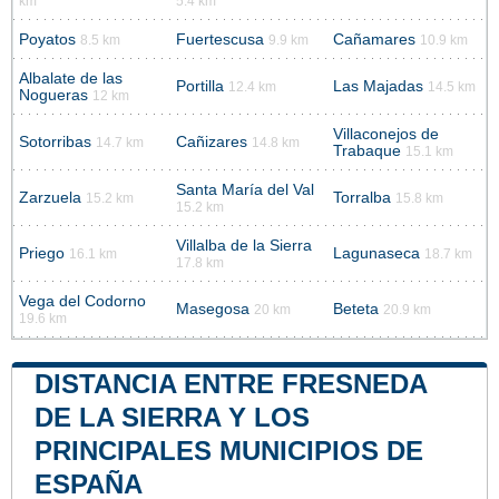
km
5.4 km
Poyatos
Fuertescusa
Cañamares
8.5 km
9.9 km
10.9 km
Albalate de las
Portilla
Las Majadas
12.4 km
14.5 km
Nogueras
12 km
Villaconejos de
Sotorribas
Cañizares
14.7 km
14.8 km
Trabaque
15.1 km
Santa María del Val
Zarzuela
Torralba
15.2 km
15.8 km
15.2 km
Villalba de la Sierra
Priego
Lagunaseca
16.1 km
18.7 km
17.8 km
Vega del Codorno
Masegosa
Beteta
20 km
20.9 km
19.6 km
DISTANCIA ENTRE FRESNEDA
DE LA SIERRA Y LOS
PRINCIPALES MUNICIPIOS DE
ESPAÑA