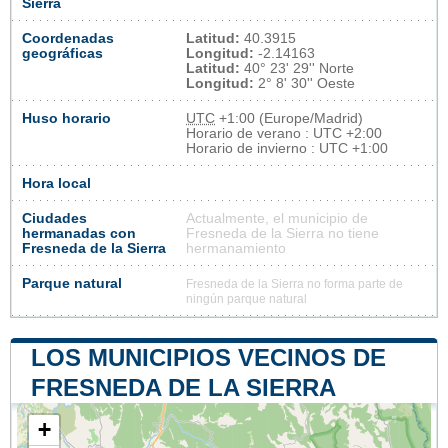
Sierra
Coordenadas
Latitud:
40.3915
geográficas
Longitud:
-2.14163
Latitud:
40° 23' 29'' Norte
Longitud:
2° 8' 30'' Oeste
Huso horario
UTC
+1:00 (Europe/Madrid)
Horario de verano : UTC +2:00
Horario de invierno : UTC +1:00
Hora local
Ciudades
Actualmente, el municipio de
hermanadas con
Fresneda de la Sierra no tiene
Fresneda de la Sierra
hermanamiento
Parque natural
Fresneda de la Sierra no forma parte de
ningún parque natural
LOS MUNICIPIOS VECINOS DE
FRESNEDA DE LA SIERRA
+