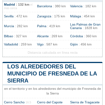
Madrid
: 132 km
el
Barcelona
: 380 km
Valencia
: 182 km
más cerca
Sevilla
: 472 km
Zaragoza
: 175 km
Málaga
: 454 km
Las Palmas de Gran
Murcia
: 282 km
Palma
: 419 km
Canaria
: 1828 km
Bilbao
: 327 km
Alicante
: 269 km
Córdoba
: 360 km
Valladolid
: 259 km
Vigo
: 587 km
Gijón
: 456 km
Distancia calculada en línea recta
LOS ALREDEDORES DEL
MUNICIPIO DE FRESNEDA DE LA
SIERRA
en el territorio y en los alrededores del municipio de Fresneda de
la Sierra
Cerro Sancho
Cerro del Capote
Sierra de Tragacete
16.5