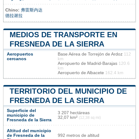
Chino:
弗雷斯内达
德拉谢拉
MEDIOS DE TRANSPORTE EN
FRESNEDA DE LA SIERRA
Aeropuertos
Base Aérea de Torrejón de Ardoz
112
cercanos
km
Aeropuerto de Madrid-Barajas
120.6
km
Aeropuerto de Albacete
162.4 km
TERRITORIO DEL MUNICIPIO DE
FRESNEDA DE LA SIERRA
Superficie del
3 207 hectáreas
municipio de
32,07 km²
(12,38 sq mi)
Fresneda de la Sierra
Altitud del municipio
de Fresneda de la
992 metros de altitud