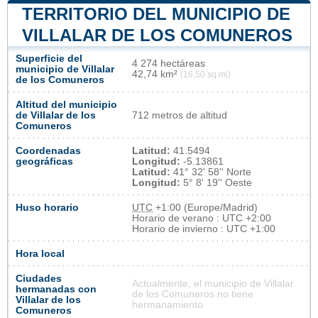
TERRITORIO DEL MUNICIPIO DE
VILLALAR DE LOS COMUNEROS
Superficie del
4 274 hectáreas
municipio de Villalar
42,74 km²
(16,50 sq mi)
de los Comuneros
Altitud del municipio
de Villalar de los
712 metros de altitud
Comuneros
Coordenadas
Latitud:
41.5494
geográficas
Longitud:
-5.13861
Latitud:
41° 32' 58'' Norte
Longitud:
5° 8' 19'' Oeste
Huso horario
UTC
+1:00 (Europe/Madrid)
Horario de verano : UTC +2:00
Horario de invierno : UTC +1:00
Hora local
Ciudades
Actualmente, el municipio de Villalar
hermanadas con
de los Comuneros no tiene
Villalar de los
hermanamiento
Comuneros