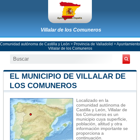
Villalar de los Comuneros
Comunidad autónoma de Castilla y León
>
Provincia de Valladolid
>
Ayuntamiento
Villalar de los Comuneros
EL MUNICIPIO DE VILLALAR DE
LOS COMUNEROS
Localizado en la
comunidad autónoma de
Castilla y León, Villalar de
los Comuneros es un
municipio cuya superficie,
población, altitud y otra
información importante se
proporciona a
continuación.