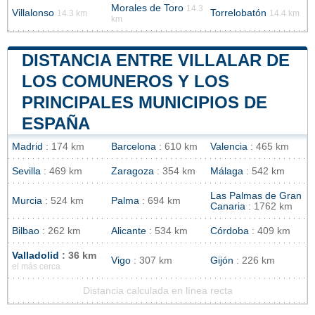
Morales de Toro
14.3
Villalonso
Torrelobatón
14.3 km
14.4 km
km
DISTANCIA ENTRE VILLALAR DE
LOS COMUNEROS Y LOS
PRINCIPALES MUNICIPIOS DE
ESPAÑA
Madrid
: 174 km
Barcelona
: 610 km
Valencia
: 465 km
Sevilla
: 469 km
Zaragoza
: 354 km
Málaga
: 542 km
Las Palmas de Gran
Murcia
: 524 km
Palma
: 694 km
Canaria
: 1762 km
Bilbao
: 262 km
Alicante
: 534 km
Córdoba
: 409 km
Valladolid
: 36 km
Vigo
: 307 km
Gijón
: 226 km
el más cerca
Distancia calculada en línea recta