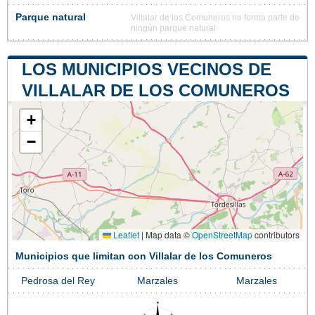
Parque natural
Villalar de los Comuneros no forma parte de
ningún parque natural
LOS MUNICIPIOS VECINOS DE
VILLALAR DE LOS COMUNEROS
+
−
Leaflet
|
Map data ©
OpenStreetMap
contributors
Municipios que limitan con Villalar de los Comuneros
Pedrosa del Rey
Marzales
Marzales