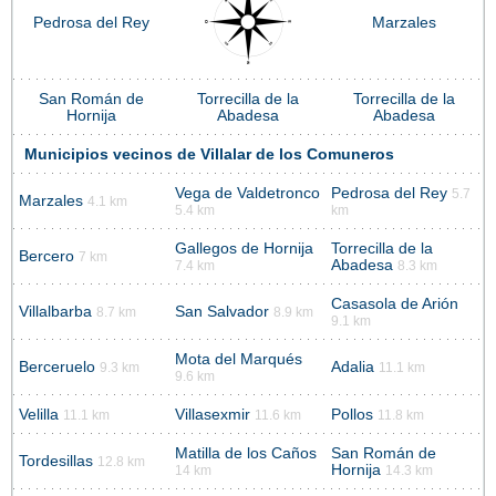
Pedrosa del Rey
Marzales
San Román de
Torrecilla de la
Torrecilla de la
Hornija
Abadesa
Abadesa
Municipios vecinos de Villalar de los Comuneros
Vega de Valdetronco
Pedrosa del Rey
5.7
Marzales
4.1 km
5.4 km
km
Gallegos de Hornija
Torrecilla de la
Bercero
7 km
Abadesa
7.4 km
8.3 km
Casasola de Arión
Villalbarba
San Salvador
8.7 km
8.9 km
9.1 km
Mota del Marqués
Berceruelo
Adalia
9.3 km
11.1 km
9.6 km
Velilla
Villasexmir
Pollos
11.1 km
11.6 km
11.8 km
Matilla de los Caños
San Román de
Tordesillas
12.8 km
Hornija
14 km
14.3 km