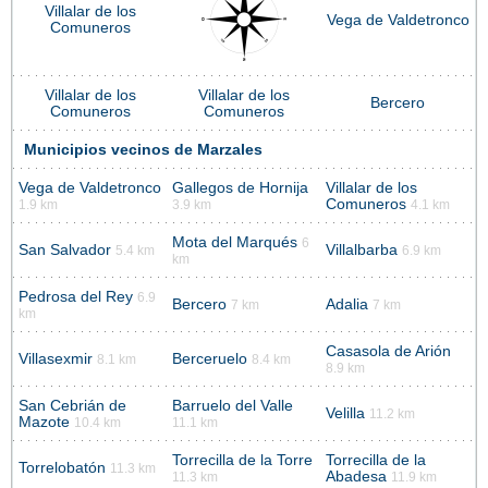
Villalar de los
Vega de Valdetronco
Comuneros
Villalar de los
Villalar de los
Bercero
Comuneros
Comuneros
Municipios vecinos de Marzales
Vega de Valdetronco
Gallegos de Hornija
Villalar de los
Comuneros
1.9 km
3.9 km
4.1 km
Mota del Marqués
6
San Salvador
Villalbarba
5.4 km
6.9 km
km
Pedrosa del Rey
6.9
Bercero
Adalia
7 km
7 km
km
Casasola de Arión
Villasexmir
Berceruelo
8.1 km
8.4 km
8.9 km
San Cebrián de
Barruelo del Valle
Velilla
11.2 km
Mazote
10.4 km
11.1 km
Torrecilla de la Torre
Torrecilla de la
Torrelobatón
11.3 km
Abadesa
11.3 km
11.9 km