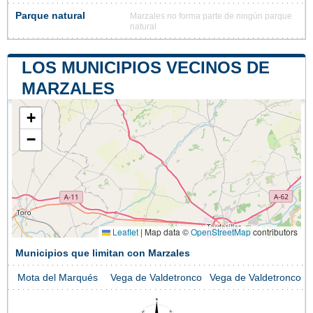
Parque natural
Marzales no forma parte de ningún parque
natural
LOS MUNICIPIOS VECINOS DE
MARZALES
+
−
Leaflet
|
Map data ©
OpenStreetMap
contributors
Municipios que limitan con Marzales
Mota del Marqués
Vega de Valdetronco
Vega de Valdetronco