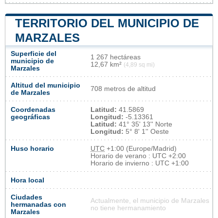
TERRITORIO DEL MUNICIPIO DE
MARZALES
Superficie del
1 267 hectáreas
municipio de
12,67 km²
(4,89 sq mi)
Marzales
Altitud del municipio
708 metros de altitud
de Marzales
Coordenadas
Latitud:
41.5869
geográficas
Longitud:
-5.13361
Latitud:
41° 35' 13'' Norte
Longitud:
5° 8' 1'' Oeste
Huso horario
UTC
+1:00 (Europe/Madrid)
Horario de verano : UTC +2:00
Horario de invierno : UTC +1:00
Hora local
Ciudades
Actualmente, el municipio de Marzales
hermanadas con
no tiene hermanamiento
Marzales