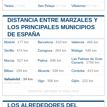
Tiedra
San Pelayo
Villalonso
13.2 km
13.3 km
13.7 km
DISTANCIA ENTRE MARZALES Y
LOS PRINCIPALES MUNICIPIOS
DE ESPAÑA
Madrid
: 177 km
Barcelona
: 610 km
Valencia
: 466 km
Sevilla
: 474 km
Zaragoza
: 354 km
Málaga
: 546 km
Las Palmas de Gran
Murcia
: 527 km
Palma
: 695 km
Canaria
: 1766 km
Bilbao
: 259 km
Alicante
: 536 km
Córdoba
: 413 km
Valladolid
: 34 km
Vigo
: 306 km
Gijón
: 222 km
el más cerca
Distancia calculada en línea recta
LOS ALREDEDORES DEL