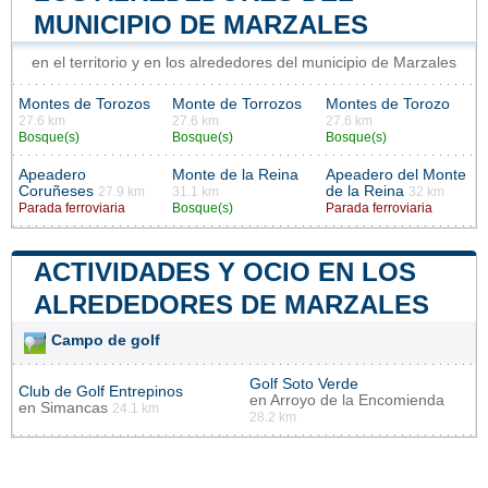
MUNICIPIO DE MARZALES
en el territorio y en los alrededores del municipio de Marzales
Montes de Torozos
Monte de Torrozos
Montes de Torozo
27.6 km
27.6 km
27.6 km
Bosque(s)
Bosque(s)
Bosque(s)
Apeadero
Monte de la Reina
Apeadero del Monte
Coruñeses
de la Reina
27.9 km
31.1 km
32 km
Parada ferroviaria
Bosque(s)
Parada ferroviaria
ACTIVIDADES Y OCIO EN LOS
ALREDEDORES DE MARZALES
Campo de golf
Golf Soto Verde
Club de Golf Entrepinos
en
Arroyo de la Encomienda
en
Simancas
24.1 km
28.2 km