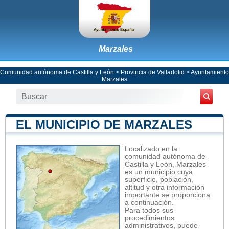
Marzales
Comunidad autónoma de Castilla y León
>
Provincia de Valladolid
>
Ayuntamiento
Marzales
EL MUNICIPIO DE MARZALES
Localizado en la
comunidad autónoma de
Castilla y León, Marzales
es un municipio cuya
superficie, población,
altitud y otra información
importante se proporciona
a continuación.
Para todos sus
procedimientos
administrativos, puede