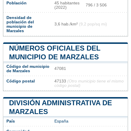
Población
45 habitantes
796 / 3 506
(2022)
Densidad de
población del
3,6 hab./km²
(9,2 pop/sq mi)
municipio de
Marzales
NÚMEROS OFICIALES DEL
MUNICIPIO DE MARZALES
Código del municipio
47081
de Marzales
Código postal
47133
(Otro municipio tiene el mismo
código postal)
DIVISIÓN ADMINISTRATIVA DE
MARZALES
País
España