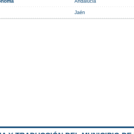
ónoma
Andalucía
Jaén