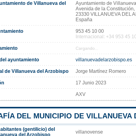
untamiento de Villanueva del
Ayuntamiento de Villanueva
Avenida de la Constitución,
23330 VILLANUEVA DEL 
España
untamiento
953 45 10 00
Internacional: +34 953 45 1
tamiento
Cargando...
l del ayuntamiento
villanuevadelarzobispo.es
al de Villanueva del Arzobispo
Jorge Martínez Romero
ón
17 Junio 2023
AXV
FÍA DEL MUNICIPIO DE VILLANUEVA
bitantes (gentilicio) del
villanovense
llanueva del Arzobispo