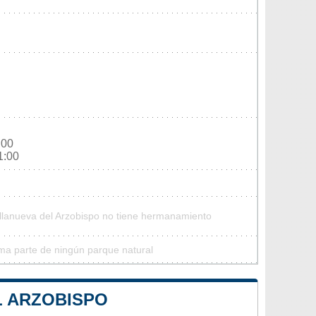
:00
1:00
illanueva del Arzobispo no tiene hermanamiento
rma parte de ningún parque natural
L ARZOBISPO