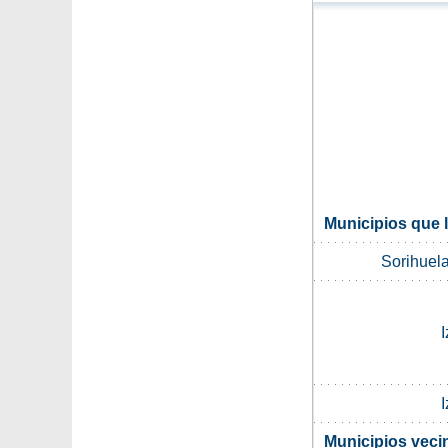
Municipios que l
Sorihuel
I
I
Municipios veci