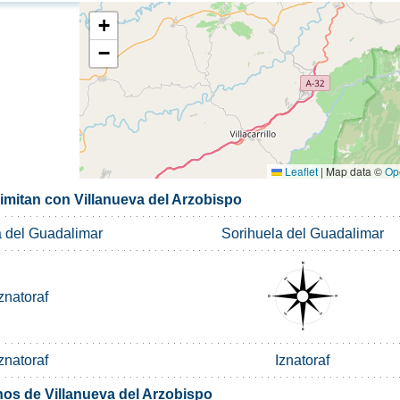
+
−
Leaflet
|
Map data ©
Op
imitan con Villanueva del Arzobispo
a del Guadalimar
Sorihuela del Guadalimar
znatoraf
znatoraf
Iznatoraf
nos de Villanueva del Arzobispo