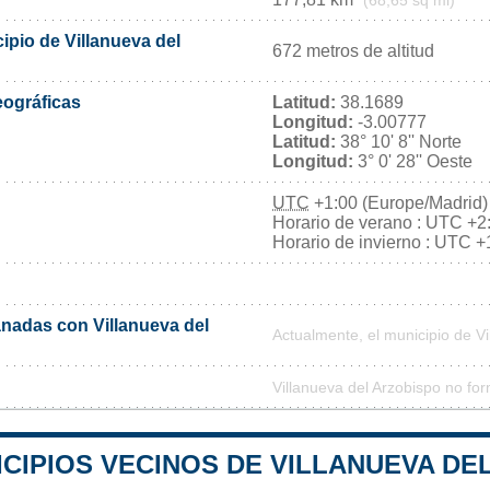
(68,65 sq mi)
cipio de Villanueva del
672 metros de altitud
ográficas
Latitud:
38.1689
Longitud:
-3.00777
Latitud:
38° 10' 8'' Norte
Longitud:
3° 0' 28'' Oeste
UTC
+1:00 (Europe/Madrid)
Horario de verano : UTC +2
Horario de invierno : UTC +
nadas con Villanueva del
Actualmente, el municipio de V
Villanueva del Arzobispo no fo
CIPIOS VECINOS DE VILLANUEVA DE