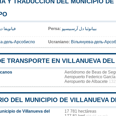
A Y TRADUCCIÓN DEL MUNICIPIO DE
PO
فيانويفا د
Persa:
بییانوئبا دل آرسبیسپو
а-дель-Арсобиспо
Ucraniano:
Вільянуева-дель-Арсоб
DE TRANSPORTE EN VILLANUEVA DEL
rcanos
Aeródromo de Beas de Se
Aeropuerto Federico Garcí
Aeropuerto de Albacete
132
IO DEL MUNICIPIO DE VILLANUEVA 
unicipio de Villanueva del
17 781 hectáreas
177,81 km²