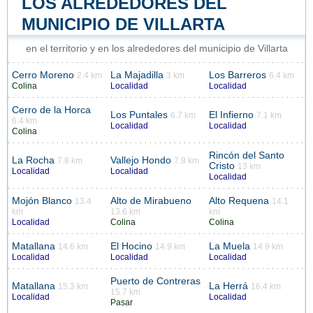
LOS ALREDEDORES DEL
MUNICIPIO DE VILLARTA
en el territorio y en los alrededores del municipio de Villarta
Cerro Moreno
La Majadilla
Los Barreros
2.4 km
3 km
6.4 km
Colina
Localidad
Localidad
Cerro de la Horca
Los Puntales
El Infierno
6.7 km
7.1 km
6.4 km
Localidad
Localidad
Colina
Rincón del Santo
La Rocha
Vallejo Hondo
7.8 km
7.8 km
Cristo
13 km
Localidad
Localidad
Localidad
Mojón Blanco
Alto de Mirabueno
Alto Requena
13.4
14.1
km
13.6 km
km
Localidad
Colina
Colina
Matallana
El Hocino
La Muela
14.6 km
14.9 km
14.9 km
Localidad
Localidad
Localidad
Puerto de Contreras
Matallana
La Herrá
15.3 km
16.4 km
15.7 km
Localidad
Localidad
Pasar