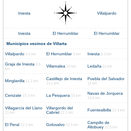
Iniesta
Villalpardo
Iniesta
El Herrumblar
El Herrumblar
Municipios vecinos de Villarta
Villalpardo
El Herrumblar
Iniesta
4.2 km
5 km
8.3 km
Graja de Iniesta
8.6
Villamalea
Ledaña
10 km
11 km
km
Castillejo de Iniesta
Puebla del Salvador
Minglanilla
11.2 km
13.2 km
14 km
Navas de Jorquera
Cenizate
La Pesquera
15.3 km
16 km
18.8 km
Villagarcía del Llano
Villargordo del
Fuentealbilla
21.4 km
Cabriel
21 km
21.1 km
Campillo de
El Peral
Golosalvo
22.2 km
22.5 km
Altobuey
22.5 km