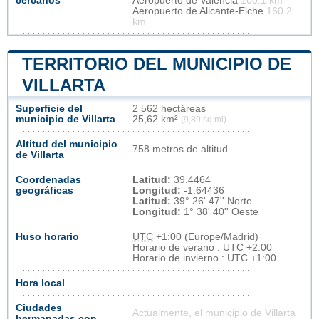
cercanos
Aeropuerto de Valencia
100.1 km
Aeropuerto de Alicante-Elche
160.2
km
TERRITORIO DEL MUNICIPIO DE
VILLARTA
Superficie del
2 562 hectáreas
municipio de Villarta
25,62 km²
(9,89 sq mi)
Altitud del municipio
758 metros de altitud
de Villarta
Coordenadas
Latitud:
39.4464
geográficas
Longitud:
-1.64436
Latitud:
39° 26' 47'' Norte
Longitud:
1° 38' 40'' Oeste
Huso horario
UTC
+1:00 (Europe/Madrid)
Horario de verano : UTC +2:00
Horario de invierno : UTC +1:00
Hora local
Ciudades
Actualmente, el municipio de Villarta
hermanadas con