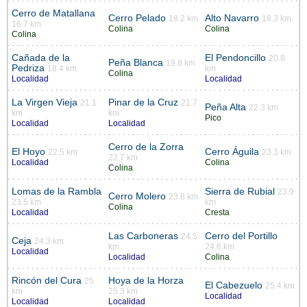
Cerro de Matallana
Cerro Pelado
Alto Navarro
18.2 km
18.3 km
16.7 km
Colina
Colina
Colina
Cañada de la
El Pendoncillo
20.8
Peña Blanca
19.8 km
Pedriza
18.4 km
km
Colina
Localidad
Localidad
La Virgen Vieja
Pinar de la Cruz
21.1
21.7
Peña Alta
22.3 km
km
km
Pico
Localidad
Localidad
Cerro de la Zorra
El Hoyo
Cerro Águila
22.5 km
23.3 km
22.7 km
Localidad
Colina
Colina
Lomas de la Rambla
Sierra de Rubial
23.9
Cerro Molero
23.8 km
23.5 km
km
Colina
Localidad
Cresta
Las Carboneras
Cerro del Portillo
24.5
Ceja
24.3 km
km
24.6 km
Localidad
Localidad
Colina
Rincón del Cura
Hoya de la Horza
25
El Cabezuelo
25.4 km
km
25.3 km
Localidad
Localidad
Localidad