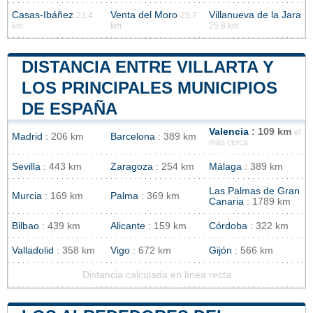
Casas-Ibáñez
Venta del Moro
Villanueva de la Jara
23.4
25.7
km
km
25.8 km
DISTANCIA ENTRE VILLARTA Y
LOS PRINCIPALES MUNICIPIOS
DE ESPAÑA
Valencia
: 109 km
el
Madrid
: 206 km
Barcelona
: 389 km
más cerca
Sevilla
: 443 km
Zaragoza
: 254 km
Málaga
: 389 km
Las Palmas de Gran
Murcia
: 169 km
Palma
: 369 km
Canaria
: 1789 km
Bilbao
: 439 km
Alicante
: 159 km
Córdoba
: 322 km
Valladolid
: 358 km
Vigo
: 672 km
Gijón
: 566 km
Distancia calculada en línea recta