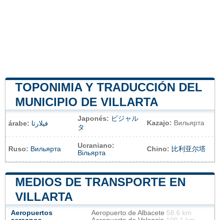
TOPONIMIA Y TRADUCCIÓN DEL
MUNICIPIO DE VILLARTA
Japonés:
ビジャル
Kazajo:
Вильярта
árabe:
فيلارتا
タ
Ucraniano:
Ruso:
Вильярта
Chino:
比利亚尔塔
Вільярта
MEDIOS DE TRANSPORTE EN
VILLARTA
Aeropuertos
Aeropuerto de Albacete
58.6 km