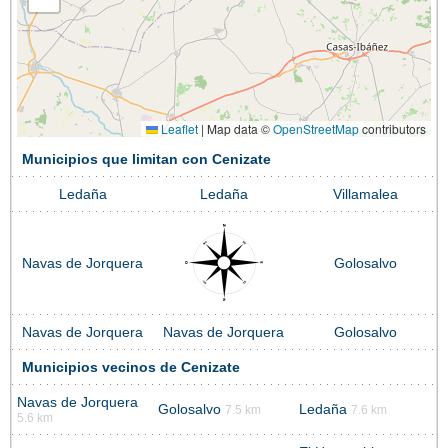
Leaflet
|
Map data ©
OpenStreetMap
contributors
Municipios que limitan con Cenizate
Ledaña
Ledaña
Villamalea
Navas de Jorquera
Golosalvo
Navas de Jorquera
Navas de Jorquera
Golosalvo
Municipios vecinos de Cenizate
Navas de Jorquera
Golosalvo
Ledaña
7.5 km
7.6 km
5.6 km