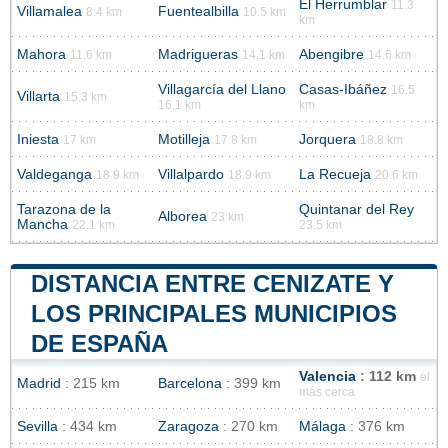
El Herrumblar
11.3
Villamalea
Fuentealbilla
8.4 km
10.5 km
km
Mahora
Madrigueras
Abengibre
11.6 km
14.1 km
14.6 km
Villagarcía del Llano
Casas-Ibáñez
16.5
Villarta
15.3 km
16.1 km
km
Iniesta
Motilleja
Jorquera
17 km
17.8 km
18.8 km
Valdeganga
Villalpardo
La Recueja
18.9 km
18.9 km
20.6 km
Tarazona de la
Quintanar del Rey
Alborea
23 km
Mancha
22.1 km
23.5 km
DISTANCIA ENTRE CENIZATE Y
LOS PRINCIPALES MUNICIPIOS
DE ESPAÑA
Valencia
: 112 km
el
Madrid
: 215 km
Barcelona
: 399 km
más cerca
Sevilla
: 434 km
Zaragoza
: 270 km
Málaga
: 376 km