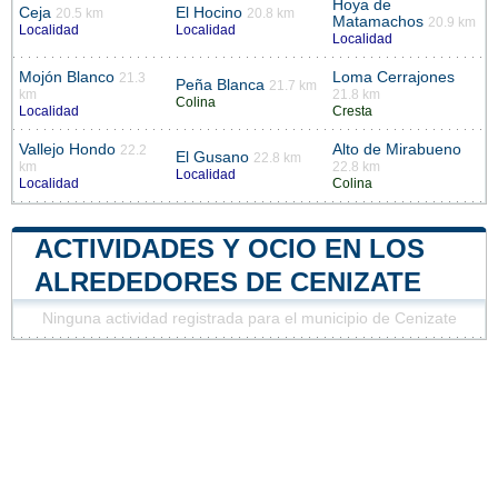
Hoya de
Ceja
El Hocino
20.5 km
20.8 km
Matamachos
20.9 km
Localidad
Localidad
Localidad
Mojón Blanco
Loma Cerrajones
21.3
Peña Blanca
21.7 km
km
21.8 km
Colina
Localidad
Cresta
Vallejo Hondo
Alto de Mirabueno
22.2
El Gusano
22.8 km
km
22.8 km
Localidad
Localidad
Colina
ACTIVIDADES Y OCIO EN LOS
ALREDEDORES DE CENIZATE
Ninguna actividad registrada para el municipio de Cenizate