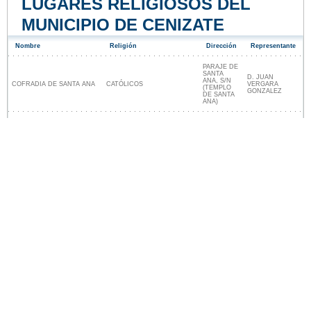
LUGARES RELIGIOSOS DEL
MUNICIPIO DE CENIZATE
Nombre
Religión
Dirección
Representante
PARAJE DE
SANTA
D. JUAN
ANA, S/N
COFRADIA DE SANTA ANA
CATÓLICOS
VERGARA
(TEMPLO
GONZALEZ
DE SANTA
ANA)
Lugares religiosos cerca de Cenizate
Nuestro sitio no está afiliado ni patrocinado por
ninguna entidad gubernamental de España. Somos
una empresa independiente enfocada en brindar
información valiosa a los ciudadanos y residentes del
país.
Menciones legales
|
Actualizar los datos
|
Contacto
|
Ciudades y pueblos del mundo
| Copyright © 2026
ayuntamiento-espana.es Todos los derechos
reservados