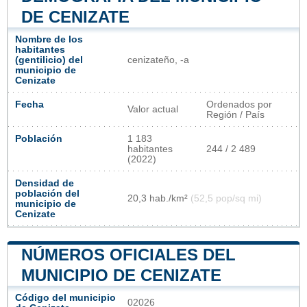
DE CENIZATE
Nombre de los
habitantes
(gentilicio) del
cenizateño, -a
municipio de
Cenizate
Fecha
Ordenados por
Valor actual
Región / País
Población
1 183
habitantes
244 / 2 489
(2022)
Densidad de
población del
20,3 hab./km²
(52,5 pop/sq mi)
municipio de
Cenizate
NÚMEROS OFICIALES DEL
MUNICIPIO DE CENIZATE
Código del municipio
02026