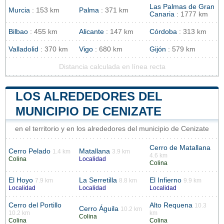
Las Palmas de Gran
Murcia
: 153 km
Palma
: 371 km
Canaria
: 1777 km
Bilbao
: 455 km
Alicante
: 147 km
Córdoba
: 313 km
Valladolid
: 370 km
Vigo
: 680 km
Gijón
: 579 km
Distancia calculada en línea recta
LOS ALREDEDORES DEL
MUNICIPIO DE CENIZATE
en el territorio y en los alrededores del municipio de Cenizate
Cerro de Matallana
Cerro Pelado
Matallana
1.4 km
3.9 km
4.6 km
Colina
Localidad
Colina
El Hoyo
La Serretilla
El Infierno
7.9 km
8.8 km
9.9 km
Localidad
Localidad
Localidad
Cerro del Portillo
Alto Requena
10.3
Cerro Águila
10.2 km
10.2 km
km
Colina
Colina
Colina