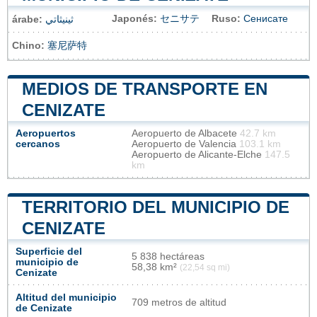
Japonés:
セニサテ
Ruso:
Сенисате
árabe:
ثينيثاتي
Chino:
塞尼萨特
MEDIOS DE TRANSPORTE EN
CENIZATE
Aeropuertos
Aeropuerto de Albacete
42.7 km
cercanos
Aeropuerto de Valencia
103.1 km
Aeropuerto de Alicante-Elche
147.5
km
TERRITORIO DEL MUNICIPIO DE
CENIZATE
Superficie del
5 838 hectáreas
municipio de
58,38 km²
(22,54 sq mi)
Cenizate
Altitud del municipio
709 metros de altitud
de Cenizate