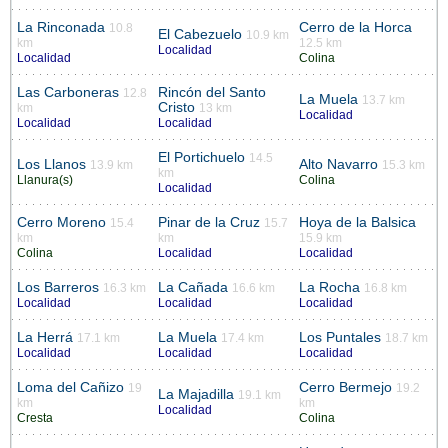
La Rinconada
Cerro de la Horca
10.8
El Cabezuelo
10.9 km
km
12.5 km
Localidad
Localidad
Colina
Las Carboneras
Rincón del Santo
12.8
La Muela
13.7 km
Cristo
km
13 km
Localidad
Localidad
Localidad
El Portichuelo
14.5
Los Llanos
Alto Navarro
13.9 km
15.3 km
km
Llanura(s)
Colina
Localidad
Cerro Moreno
Pinar de la Cruz
Hoya de la Balsica
15.4
15.7
km
km
15.9 km
Colina
Localidad
Localidad
Los Barreros
La Cañada
La Rocha
16.3 km
16.6 km
16.8 km
Localidad
Localidad
Localidad
La Herrá
La Muela
Los Puntales
17.1 km
17.4 km
18.7 km
Localidad
Localidad
Localidad
Loma del Cañizo
Cerro Bermejo
19
19.2
La Majadilla
19.1 km
km
km
Localidad
Cresta
Colina