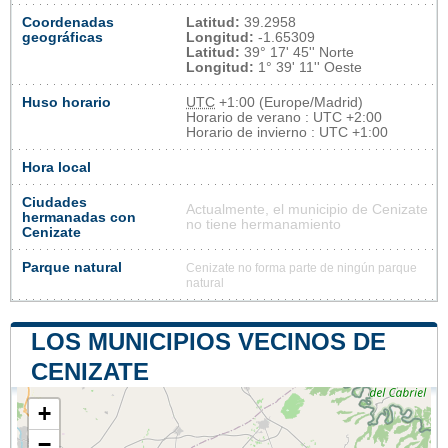
Coordenadas
Latitud:
39.2958
geográficas
Longitud:
-1.65309
Latitud:
39° 17' 45'' Norte
Longitud:
1° 39' 11'' Oeste
Huso horario
UTC
+1:00 (Europe/Madrid)
Horario de verano : UTC +2:00
Horario de invierno : UTC +1:00
Hora local
Ciudades
Actualmente, el municipio de Cenizate
hermanadas con
no tiene hermanamiento
Cenizate
Parque natural
Cenizate no forma parte de ningún parque
natural
LOS MUNICIPIOS VECINOS DE
CENIZATE
+
−