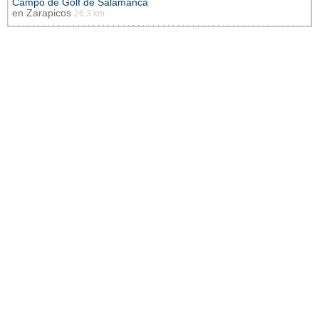
Campo de Golf de Salamanca
en
Zarapicos
26.3 km