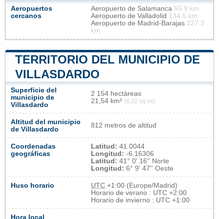
Aeropuertos
Aeropuerto de Salamanca
55.9 km
cercanos
Aeropuerto de Valladolid
134.5 km
Aeropuerto de Madrid-Barajas
227.3
km
TERRITORIO DEL MUNICIPIO DE
VILLASDARDO
Superficie del
2 154 hectáreas
municipio de
21,54 km²
(8,32 sq mi)
Villasdardo
Altitud del municipio
812 metros de altitud
de Villasdardo
Coordenadas
Latitud:
41.0044
geográficas
Longitud:
-6.16306
Latitud:
41° 0' 16'' Norte
Longitud:
6° 9' 47'' Oeste
Huso horario
UTC
+1:00 (Europe/Madrid)
Horario de verano : UTC +2:00
Horario de invierno : UTC +1:00
Hora local