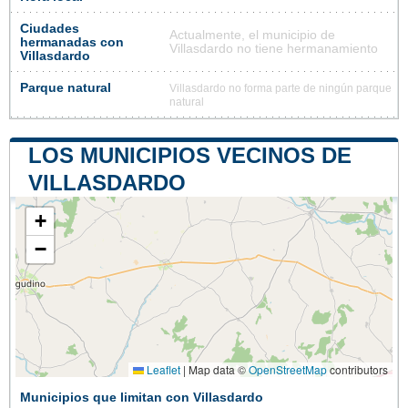
Ciudades
Actualmente, el municipio de
hermanadas con
Villasdardo no tiene hermanamiento
Villasdardo
Parque natural
Villasdardo no forma parte de ningún parque
natural
LOS MUNICIPIOS VECINOS DE
VILLASDARDO
+
−
Leaflet
|
Map data ©
OpenStreetMap
contributors
Municipios que limitan con Villasdardo