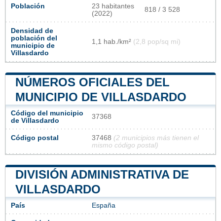
Población
23 habitantes
818 / 3 528
(2022)
Densidad de
población del
1,1 hab./km²
(2,8 pop/sq mi)
municipio de
Villasdardo
NÚMEROS OFICIALES DEL
MUNICIPIO DE VILLASDARDO
Código del municipio
37368
de Villasdardo
Código postal
37468
(2 municipios más tienen el
mismo código postal)
DIVISIÓN ADMINISTRATIVA DE
VILLASDARDO
País
España