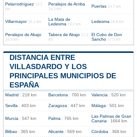
Pelarrodríguez
Peralejos de Arriba
13.7
Puertas
14.7 km
km
14.3 km
La Mata de
Villarmayor
Ledesma
16.1 km
16.8 km
Ledesma
16.2 km
Peralejos de Abajo
Tabera de Abajo
El Cubo de Don
17.2
Sancho
16.9 km
km
17.5 km
DISTANCIA ENTRE
VILLASDARDO Y LOS
PRINCIPALES MUNICIPIOS DE
ESPAÑA
Madrid
: 218 km
Barcelona
: 700 km
Valencia
: 520 km
Sevilla
: 403 km
Zaragoza
: 447 km
Málaga
: 501 km
Las Palmas de Gran
Murcia
: 547 km
Palma
: 765 km
Canaria
: 1664 km
Bilbao
: 365 km
Alicante
: 569 km
Córdoba
: 368 km