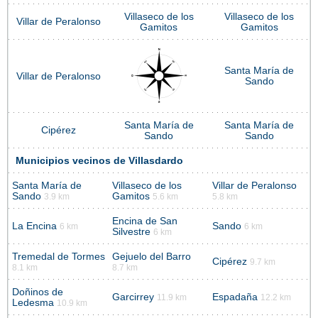
Villaseco de los
Villaseco de los
Villar de Peralonso
Gamitos
Gamitos
Santa María de
Villar de Peralonso
Sando
Santa María de
Santa María de
Cipérez
Sando
Sando
Municipios vecinos de Villasdardo
Santa María de
Villaseco de los
Villar de Peralonso
Sando
Gamitos
3.9 km
5.6 km
5.8 km
Encina de San
La Encina
Sando
6 km
6 km
Silvestre
6 km
Tremedal de Tormes
Gejuelo del Barro
Cipérez
9.7 km
8.1 km
8.7 km
Doñinos de
Garcirrey
Espadaña
11.9 km
12.2 km
Ledesma
10.9 km