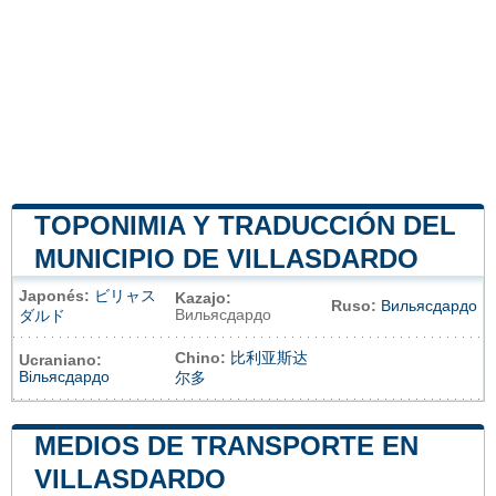
TOPONIMIA Y TRADUCCIÓN DEL
MUNICIPIO DE VILLASDARDO
Japonés:
ビリャス
Kazajo:
Ruso:
Вильясдардо
Вильясдардо
ダルド
Chino:
比利亚斯达
Ucraniano:
Вільясдардо
尔多
MEDIOS DE TRANSPORTE EN
VILLASDARDO