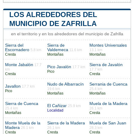
LOS ALREDEDORES DEL
MUNICIPIO DE ZAFRILLA
en el territorio y en los alrededores del municipio de Zafrilla
Sierra del
Sierra de
Montes Universales
Escornadero
Valdemeca
5.8 km
11.6 km
13.1 km
Cresta
Montañas
Montañas
Monte Jabalón
Sierra de Javalón
17.7
Pico Javalón
17.7 km
km
17.7 km
Pico
Cresta
Cresta
Nudo de Albarracín
Serrania de Cuenca
Javallon
17.7 km
19.6 km
25.4 km
Pico
Montañas
Montañas
Sierra de Cuenca
Muela de la Madera
El Cañizar
25.9 km
25.4 km
26.1 km
Localidad
Montañas
Cresta
Monte Muela de la
Sierra de la Madera
Muela de San Juan
Madera
26.1 km
26.1 km
28.3 km
Cresta
Cresta
Cresta