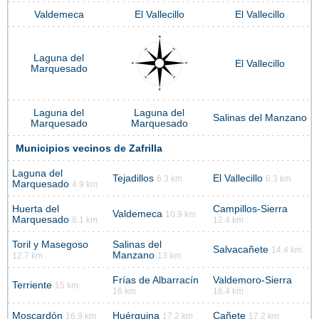
Valdemeca
El Vallecillo
El Vallecillo
Laguna del
El Vallecillo
Marquesado
Laguna del
Laguna del
Salinas del Manzano
Marquesado
Marquesado
Municipios vecinos de Zafrilla
Laguna del
Tejadillos
El Vallecillo
6.3 km
6.3 km
Marquesado
4.9 km
Huerta del
Campillos-Sierra
Valdemeca
10.9 km
Marquesado
8.1 km
12.4 km
Toril y Masegoso
Salinas del
Salvacañete
14.4 km
Manzano
12.7 km
13 km
Frías de Albarracín
Valdemoro-Sierra
Terriente
15 km
16 km
16.4 km
Moscardón
Huérguina
Cañete
16.9 km
17.2 km
17.2 km