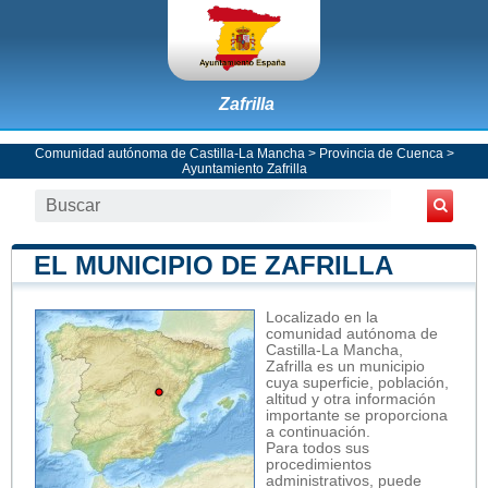
Zafrilla
Comunidad autónoma de Castilla-La Mancha
>
Provincia de Cuenca
>
Ayuntamiento Zafrilla
EL MUNICIPIO DE ZAFRILLA
Localizado en la
comunidad autónoma de
Castilla-La Mancha,
Zafrilla es un municipio
cuya superficie, población,
altitud y otra información
importante se proporciona
a continuación.
Para todos sus
procedimientos
administrativos, puede