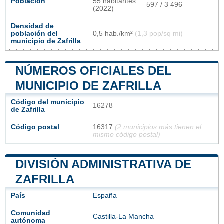
Población
55 habitantes
597 / 3 496
(2022)
Densidad de
población del
0,5 hab./km²
(1,3 pop/sq mi)
municipio de Zafrilla
NÚMEROS OFICIALES DEL
MUNICIPIO DE ZAFRILLA
Código del municipio
16278
de Zafrilla
Código postal
16317
(2 municipios más tienen el
mismo código postal)
DIVISIÓN ADMINISTRATIVA DE
ZAFRILLA
País
España
Comunidad
Castilla-La Mancha
autónoma