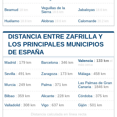
Veguillas de la
Beamud
Jabaloyas
18 km
18.6 km
Sierra
18.6 km
Huélamo
Alobras
Calomarde
18.8 km
19.6 km
20.2 km
DISTANCIA ENTRE ZAFRILLA Y
LOS PRINCIPALES MUNICIPIOS
DE ESPAÑA
Valencia
: 133 km
el
Madrid
: 179 km
Barcelona
: 346 km
más cerca
Sevilla
: 491 km
Zaragoza
: 173 km
Málaga
: 458 km
Las Palmas de Gran
Murcia
: 249 km
Palma
: 371 km
Canaria
: 1846 km
Bilbao
: 359 km
Alicante
: 228 km
Córdoba
: 375 km
Valladolid
: 308 km
Vigo
: 637 km
Gijón
: 501 km
Distancia calculada en línea recta