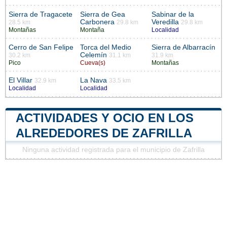
Sierra de Tragacete
Sierra de Gea
Sabinar de la
Carbonera
Veredilla
28.5 km
29.8 km
29.8 km
Montañas
Montaña
Localidad
Cerro de San Felipe
Torca del Medio
Sierra de Albarracín
Celemín
30.2 km
31.1 km
31.9 km
Pico
Cueva(s)
Montañas
El Villar
La Nava
32.9 km
33.5 km
Localidad
Localidad
ACTIVIDADES Y OCIO EN LOS
ALREDEDORES DE ZAFRILLA
Ninguna actividad registrada para el municipio de Zafrilla