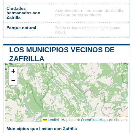
Ciudades
Actualmente, el municipio de Zafrilla
hermanadas con
no tiene hermanamiento
Zafrilla
Parque natural
Zafrilla no forma parte de ningún parque
natural
LOS MUNICIPIOS VECINOS DE
ZAFRILLA
+
−
Leaflet
|
Map data ©
OpenStreetMap
contributors
Municipios que limitan con Zafrilla