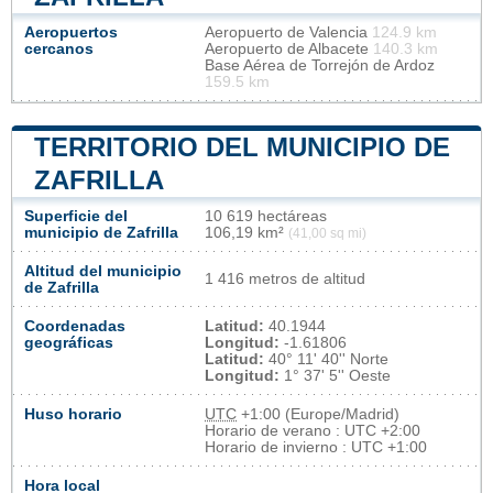
Aeropuertos
Aeropuerto de Valencia
124.9 km
cercanos
Aeropuerto de Albacete
140.3 km
Base Aérea de Torrejón de Ardoz
159.5 km
TERRITORIO DEL MUNICIPIO DE
ZAFRILLA
Superficie del
10 619 hectáreas
municipio de Zafrilla
106,19 km²
(41,00 sq mi)
Altitud del municipio
1 416 metros de altitud
de Zafrilla
Coordenadas
Latitud:
40.1944
geográficas
Longitud:
-1.61806
Latitud:
40° 11' 40'' Norte
Longitud:
1° 37' 5'' Oeste
Huso horario
UTC
+1:00 (Europe/Madrid)
Horario de verano : UTC +2:00
Horario de invierno : UTC +1:00
Hora local