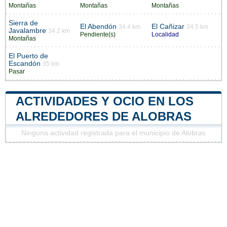
Montañas
Montañas
Montañas
Sierra de
El Abendón
El Cañizar
34.4 km
34.5 km
Javalambre
34.2 km
Pendiente(s)
Localidad
Montañas
El Puerto de
Escandón
35 km
Pasar
ACTIVIDADES Y OCIO EN LOS
ALREDEDORES DE ALOBRAS
Ninguna actividad registrada para el municipio de Alobras