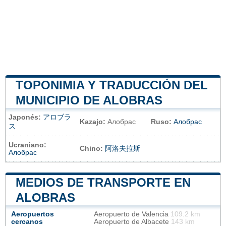
TOPONIMIA Y TRADUCCIÓN DEL
MUNICIPIO DE ALOBRAS
Japonés:
アロブラ
Kazajo:
Алобрас
Ruso:
Алобрас
ス
Ucraniano:
Chino:
阿洛夫拉斯
Алобрас
MEDIOS DE TRANSPORTE EN
ALOBRAS
Aeropuertos
Aeropuerto de Valencia
109.2 km
cercanos
Aeropuerto de Albacete
143 km