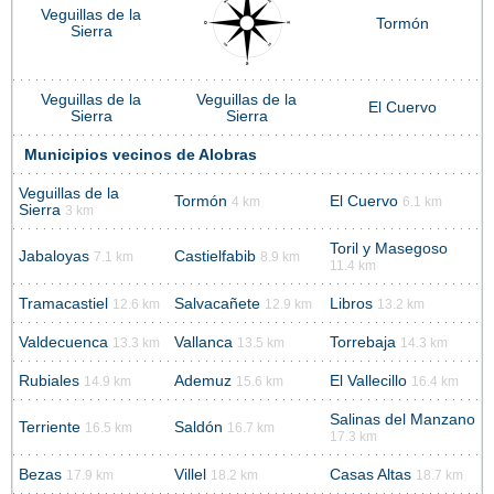
Veguillas de la
Tormón
Sierra
Veguillas de la
Veguillas de la
El Cuervo
Sierra
Sierra
Municipios vecinos de Alobras
Veguillas de la
Tormón
El Cuervo
4 km
6.1 km
Sierra
3 km
Toril y Masegoso
Jabaloyas
Castielfabib
7.1 km
8.9 km
11.4 km
Tramacastiel
Salvacañete
Libros
12.6 km
12.9 km
13.2 km
Valdecuenca
Vallanca
Torrebaja
13.3 km
13.5 km
14.3 km
Rubiales
Ademuz
El Vallecillo
14.9 km
15.6 km
16.4 km
Salinas del Manzano
Terriente
Saldón
16.5 km
16.7 km
17.3 km
Bezas
Villel
Casas Altas
17.9 km
18.2 km
18.7 km