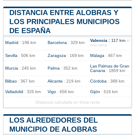
DISTANCIA ENTRE ALOBRAS Y
LOS PRINCIPALES MUNICIPIOS
DE ESPAÑA
Valencia
: 117 km
el
Madrid
: 198 km
Barcelona
: 329 km
más cerca
Sevilla
: 506 km
Zaragoza
: 169 km
Málaga
: 467 km
Las Palmas de Gran
Murcia
: 245 km
Palma
: 352 km
Canaria
: 1859 km
Bilbao
: 367 km
Alicante
: 219 km
Córdoba
: 388 km
Valladolid
: 325 km
Vigo
: 656 km
Gijón
: 516 km
Distancia calculada en línea recta
LOS ALREDEDORES DEL
MUNICIPIO DE ALOBRAS