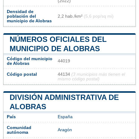
(2022)
Densidad de
población del
2,2 hab./km²
(5,6 pop/sq mi)
municipio de Alobras
NÚMEROS OFICIALES DEL
MUNICIPIO DE ALOBRAS
Código del municipio
44019
de Alobras
Código postal
44134
(3 municipios más tienen el
mismo código postal)
DIVISIÓN ADMINISTRATIVA DE
ALOBRAS
País
España
Comunidad
Aragón
autónoma