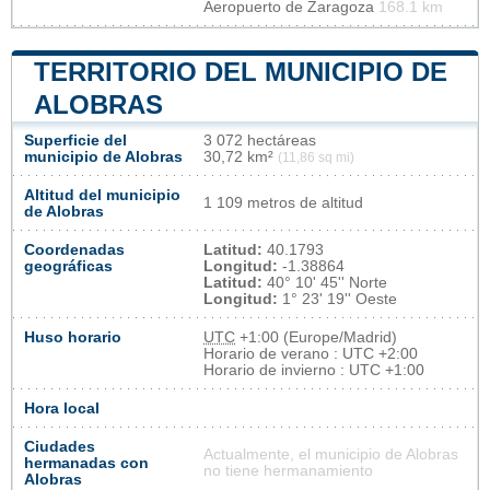
Aeropuerto de Zaragoza
168.1 km
TERRITORIO DEL MUNICIPIO DE
ALOBRAS
Superficie del
3 072 hectáreas
municipio de Alobras
30,72 km²
(11,86 sq mi)
Altitud del municipio
1 109 metros de altitud
de Alobras
Coordenadas
Latitud:
40.1793
geográficas
Longitud:
-1.38864
Latitud:
40° 10' 45'' Norte
Longitud:
1° 23' 19'' Oeste
Huso horario
UTC
+1:00 (Europe/Madrid)
Horario de verano : UTC +2:00
Horario de invierno : UTC +1:00
Hora local
Ciudades
Actualmente, el municipio de Alobras
hermanadas con
no tiene hermanamiento
Alobras