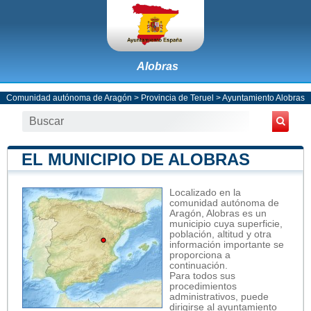
Alobras
Comunidad autónoma de Aragón
>
Provincia de Teruel
>
Ayuntamiento Alobras
EL MUNICIPIO DE ALOBRAS
Localizado en la
comunidad autónoma de
Aragón, Alobras es un
municipio cuya superficie,
población, altitud y otra
información importante se
proporciona a
continuación.
Para todos sus
procedimientos
administrativos, puede
dirigirse al ayuntamiento