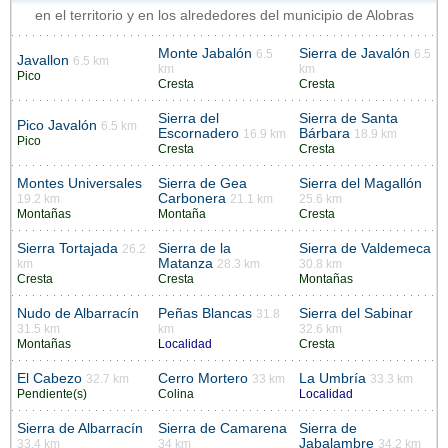
en el territorio y en los alrededores del municipio de Alobras
Monte Jabalón
Sierra de Javalón
6.5
6.5
Javallon
6.5 km
km
km
Pico
Cresta
Cresta
Sierra del
Sierra de Santa
Pico Javalón
6.5 km
Escornadero
Bárbara
16.9 km
18.9 km
Pico
Cresta
Cresta
Montes Universales
Sierra de Gea
Sierra del Magallón
Carbonera
19.2 km
21.1 km
25.6 km
Montañas
Montaña
Cresta
Sierra Tortajada
Sierra de la
Sierra de Valdemeca
26.2
Matanza
km
28.3 km
30.8 km
Cresta
Cresta
Montañas
Nudo de Albarracín
Peñas Blancas
Sierra del Sabinar
31.8
31.5 km
km
32.6 km
Montañas
Localidad
Cresta
El Cabezo
Cerro Mortero
La Umbría
32.7 km
33 km
33.3 km
Pendiente(s)
Colina
Localidad
Sierra de Albarracín
Sierra de Camarena
Sierra de
Jabalambre
33.4 km
34 km
34.2 km