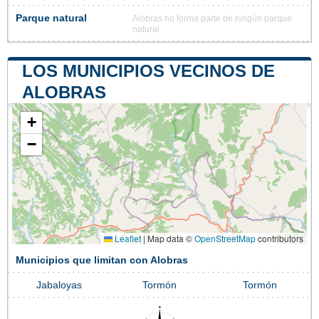
Parque natural
Alobras no forma parte de ningún parque
natural
LOS MUNICIPIOS VECINOS DE
ALOBRAS
+
−
Leaflet
|
Map data ©
OpenStreetMap
contributors
Municipios que limitan con Alobras
Jabaloyas
Tormón
Tormón