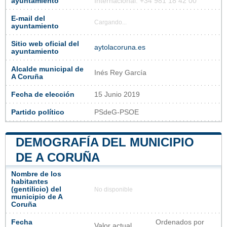
ayuntamiento
Internacional: +34 981 18 42 00
E-mail del
Cargando...
ayuntamiento
Sitio web oficial del
aytolacoruna.es
ayuntamiento
Alcalde municipal de
Inés Rey García
A Coruña
Fecha de elección
15 Junio 2019
Partido político
PSdeG-PSOE
DEMOGRAFÍA DEL MUNICIPIO
DE A CORUÑA
Nombre de los
habitantes
(gentilicio) del
No disponible
municipio de A
Coruña
Fecha
Ordenados por
Valor actual