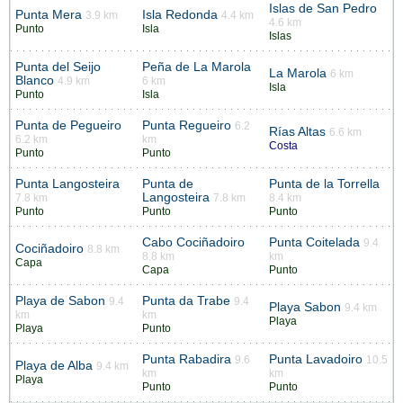
Islas de San Pedro
Punta Mera
Isla Redonda
3.9 km
4.4 km
4.6 km
Punto
Isla
Islas
Punta del Seijo
Peña de La Marola
La Marola
6 km
Blanco
4.9 km
6 km
Isla
Punto
Isla
Punta de Pegueiro
Punta Regueiro
6.2
Rías Altas
6.6 km
6.2 km
km
Costa
Punto
Punto
Punta Langosteira
Punta de
Punta de la Torrella
Langosteira
7.8 km
7.8 km
8.4 km
Punto
Punto
Punto
Cabo Cociñadoiro
Punta Coitelada
9.4
Cociñadoiro
8.8 km
8.8 km
km
Capa
Capa
Punto
Playa de Sabon
Punta da Trabe
9.4
9.4
Playa Sabon
9.4 km
km
km
Playa
Playa
Punto
Punta Rabadira
Punta Lavadoiro
9.6
10.5
Playa de Alba
9.4 km
km
km
Playa
Punto
Punto