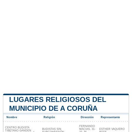
LUGARES RELIGIOSOS DEL
MUNICIPIO DE A CORUÑA
Nombre
Religión
Dirección
Representante
FERNANDO
CENTRO BUDISTA
BUDISTAS SIN
MACIAS, 31-
ESTHER VAQUERO
TIBETANO GANDEN
SUBCONFESIÓN
33, 5º
BOTE