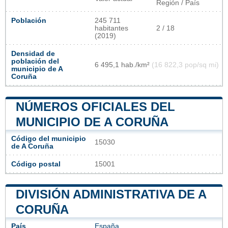
Región / País
Población
245 711
habitantes
2 / 18
(2019)
Densidad de
población del
6 495,1 hab./km²
(16 822,3 pop/sq mi)
municipio de A
Coruña
NÚMEROS OFICIALES DEL
MUNICIPIO DE A CORUÑA
Código del municipio
15030
de A Coruña
Código postal
15001
DIVISIÓN ADMINISTRATIVA DE A
CORUÑA
País
España