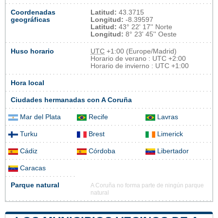
Coordenadas
Latitud:
43.3715
geográficas
Longitud:
-8.39597
Latitud:
43° 22' 17'' Norte
Longitud:
8° 23' 45'' Oeste
Huso horario
UTC
+1:00 (Europe/Madrid)
Horario de verano : UTC +2:00
Horario de invierno : UTC +1:00
Hora local
Ciudades hermanadas con A Coruña
Mar del Plata
Recife
Lavras
Turku
Brest
Limerick
Cádiz
Córdoba
Libertador
Caracas
Parque natural
A Coruña no forma parte de ningún parque
natural