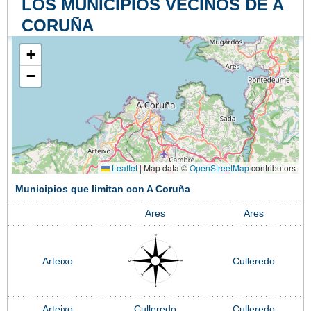
LOS MUNICIPIOS VECINOS DE A
CORUÑA
+
−
Leaflet
|
Map data ©
OpenStreetMap
contributors
Municipios que limitan con A Coruña
Ares
Ares
Arteixo
Culleredo
Arteixo
Culleredo
Culleredo