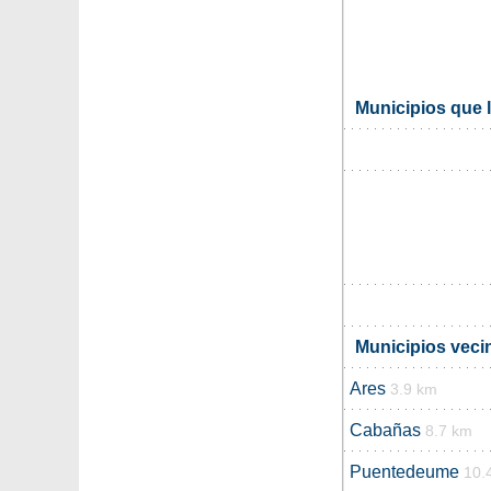
Municipios que 
Municipios vec
Ares
3.9 km
Cabañas
8.7 km
Puentedeume
10.