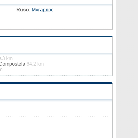
Ruso:
Мугардос
0.3 km
 Compostela
64.2 km
m