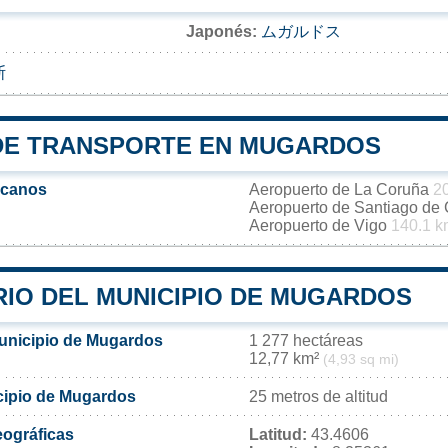
Japonés:
ムガルドス
斯
DE TRANSPORTE EN MUGARDOS
rcanos
Aeropuerto de La Coruña
2
Aeropuerto de Santiago de
Aeropuerto de Vigo
140.1 k
RIO DEL MUNICIPIO DE MUGARDOS
municipio de Mugardos
1 277 hectáreas
12,77 km²
(4,93 sq mi)
icipio de Mugardos
25 metros de altitud
ográficas
Latitud:
43.4606