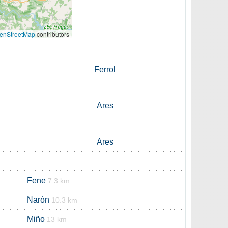
enStreetMap
contributors
Ferrol
Ares
Ares
Fene
7.3 km
Narón
10.3 km
Miño
13 km