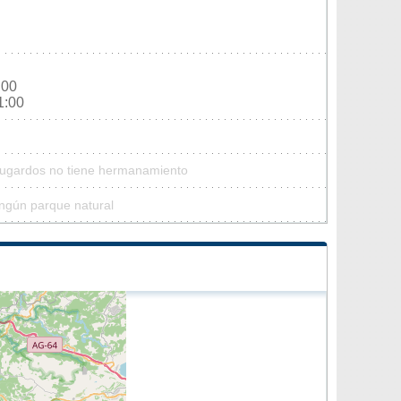
:00
1:00
Mugardos no tiene hermanamiento
ngún parque natural