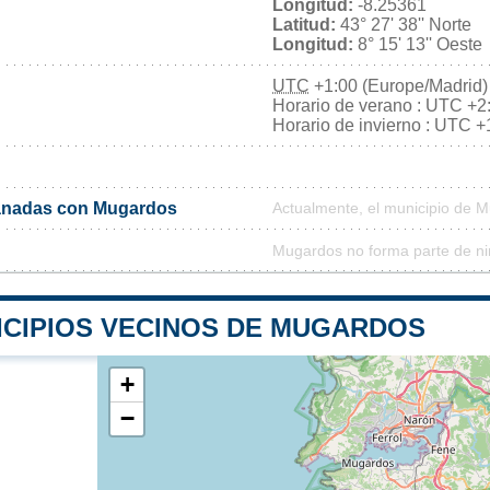
Longitud:
-8.25361
Latitud:
43° 27' 38'' Norte
Longitud:
8° 15' 13'' Oeste
UTC
+1:00 (Europe/Madrid)
Horario de verano : UTC +2
Horario de invierno : UTC +
anadas con Mugardos
Actualmente, el municipio de 
Mugardos no forma parte de ni
ICIPIOS VECINOS DE MUGARDOS
+
−