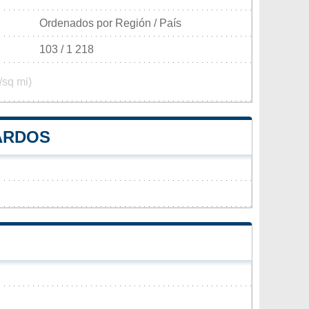
Ordenados por Región / País
103 / 1 218
/sq mi)
ARDOS