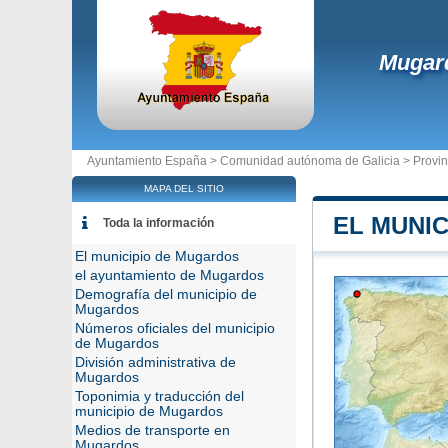
Mugar
Ayuntamiento España >
Comunidad autónoma de Galicia
>
Provi
MAPA DEL SITIO
EL MUNI
Toda la información
El municipio de Mugardos
el ayuntamiento de Mugardos
Demografía del municipio de
Mugardos
Números oficiales del municipio
de Mugardos
División administrativa de
Mugardos
Toponimia y traducción del
municipio de Mugardos
Medios de transporte en
Mugardos