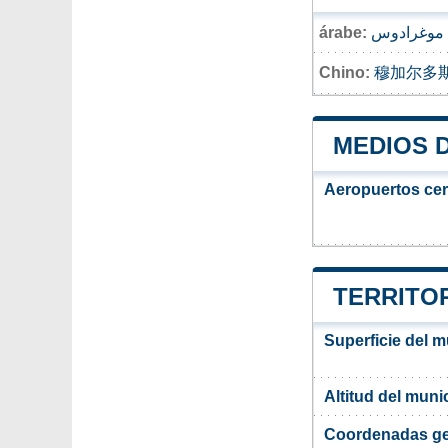
árabe:
موغرادوس
Chino:
穆加尔多
MEDIOS 
Aeropuertos ce
TERRITO
Superficie del 
Altitud del mun
Coordenadas ge