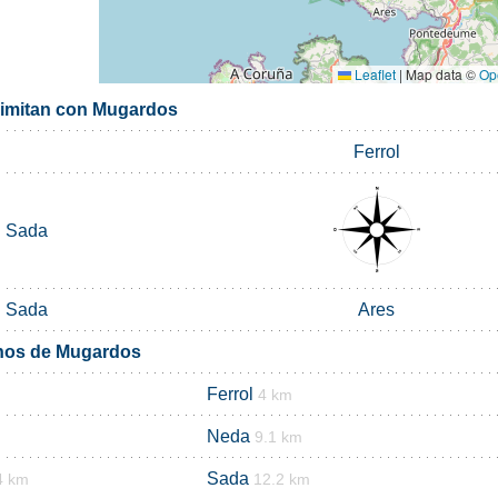
Leaflet
|
Map data ©
Op
limitan con Mugardos
Ferrol
Sada
Sada
Ares
inos de Mugardos
Ferrol
4 km
Neda
9.1 km
Sada
4 km
12.2 km