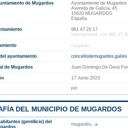
yuntamiento de Mugardos
Ayuntamiento de Mugardos
Avenida de Galicia, 45
15620 MUGARDOS
España
untamiento
981 47 20 17
Internacional: +34 981 47 2
tamiento
Cargando...
l del ayuntamiento
concellodemugardos.gal/es
al de Mugardos
Juan Domingo De Deus Fon
ón
17 Junio 2023
PP
FÍA DEL MUNICIPIO DE MUGARDOS
bitantes (gentilicio) del
mugardés, -a
ugardos