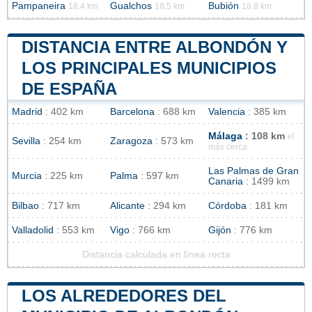
Pampaneira
Gualchos
Bubión
18.4 km
18.5 km
18.8 km
DISTANCIA ENTRE ALBONDÓN Y
LOS PRINCIPALES MUNICIPIOS
DE ESPAÑA
Madrid
: 402 km
Barcelona
: 688 km
Valencia
: 385 km
Málaga
: 108 km
el
Sevilla
: 254 km
Zaragoza
: 573 km
más cerca
Las Palmas de Gran
Murcia
: 225 km
Palma
: 597 km
Canaria
: 1499 km
Bilbao
: 717 km
Alicante
: 294 km
Córdoba
: 181 km
Valladolid
: 553 km
Vigo
: 766 km
Gijón
: 776 km
Distancia calculada en línea recta
LOS ALREDEDORES DEL