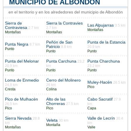
MUNICIPIO DE ALBONDÓN
en el territorio y en los alrededores del municipio de Albondón
Sierra de
Sierra la Contravies
Las Alpujarras
3.5 km
Contraviesa
2.7 km
2.7 km
Montañas
Montañas
Montañas
Peñón de San
Punta de la Estancia
Punta Negra
8.7 km
Patricio
8.8 km
20.9 km
Punto
Punto
Punto
Punta del Melonar
Punta Carchuna
Punta Charchuna
23.2
20.9 km
km
23.2 km
Punto
Punto
Punto
Loma de Enmedio
Cerro del Molinero
Muley-Hacén
26.5 km
24.8 km
26 km
Pico
Cresta
Colina
Pico de Mulhacén
Alto de las
Cabo Sacratif
27.9
Chorreras
26.5 km
27.5 km
km
Pico
Pico
Capa
Sierra Nevada
Valle de Lecrín
28.8
30.4
Veleta
30 km
km
km
Montaña
Montañas
Valle