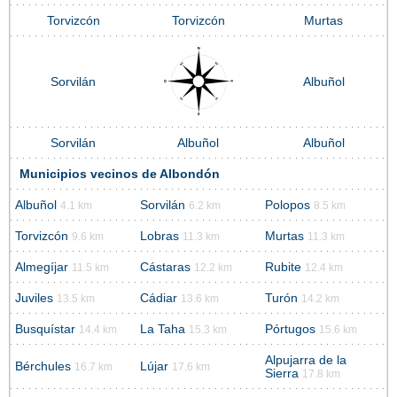
Torvizcón
Torvizcón
Murtas
Sorvilán
Albuñol
Sorvilán
Albuñol
Albuñol
Municipios vecinos de Albondón
Albuñol
Sorvilán
Polopos
4.1 km
6.2 km
8.5 km
Torvizcón
Lobras
Murtas
9.6 km
11.3 km
11.3 km
Almegíjar
Cástaras
Rubite
11.5 km
12.2 km
12.4 km
Juviles
Cádiar
Turón
13.5 km
13.6 km
14.2 km
Busquístar
La Taha
Pórtugos
14.4 km
15.3 km
15.6 km
Alpujarra de la
Bérchules
Lújar
16.7 km
17.6 km
Sierra
17.8 km