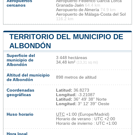
Aeropuertos
Aeropuerto Federico García Lorca
cercanos
Granada-Jaén
64.4 km
Aeropuerto de Almería
74.9 km
Aeropuerto de Málaga-Costa del Sol
116.2 km
TERRITORIO DEL MUNICIPIO DE
ALBONDÓN
Superficie del
3 448 hectáreas
municipio de
34,48 km²
(13,31 sq mi)
Albondón
Altitud del municipio
898 metros de altitud
de Albondón
Coordenadas
Latitud:
36.8273
geográficas
Longitud:
-3.21087
Latitud:
36° 49' 38'' Norte
Longitud:
3° 12' 39'' Oeste
Huso horario
UTC
+1:00 (Europe/Madrid)
Horario de verano : UTC +2:00
Horario de invierno : UTC +1:00
Hora local