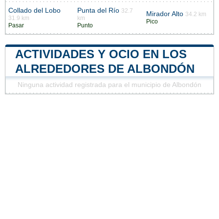
Collado del Lobo
Punta del Río
32.7
Mirador Alto
34.2 km
31.9 km
km
Pico
Pasar
Punto
ACTIVIDADES Y OCIO EN LOS
ALREDEDORES DE ALBONDÓN
Ninguna actividad registrada para el municipio de Albondón