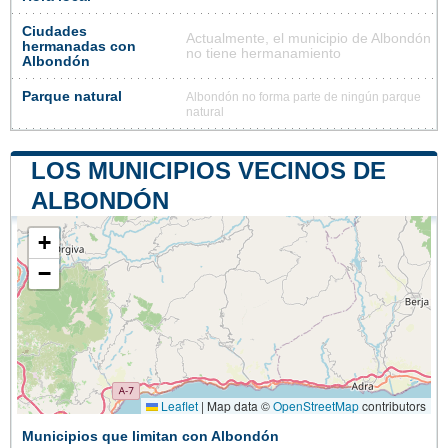
Ciudades
Actualmente, el municipio de Albondón
hermanadas con
no tiene hermanamiento
Albondón
Parque natural
Albondón no forma parte de ningún parque
natural
LOS MUNICIPIOS VECINOS DE
ALBONDÓN
+
−
Leaflet
|
Map data ©
OpenStreetMap
contributors
Municipios que limitan con Albondón