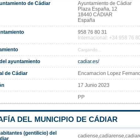
yuntamiento de Cádiar
Ayuntamiento de Cádiar
Plaza España, 12
18440 CÁDIAR
España
untamiento
958 76 80 31
Internacional: +34 958 76 8
tamiento
Cargando...
l del ayuntamiento
cadiar.es/
al de Cádiar
Encarnacion Lopez Fernan
ón
17 Junio 2023
PP
FÍA DEL MUNICIPIO DE CÁDIAR
bitantes (gentilicio) del
cadiense,cadiarense,cadiare
diar