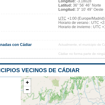
Longitud:
-3.18028
Latitud:
36° 56' 46'' Norte
Longitud:
3° 10' 49'' Oeste
UTC
+1:00 (Europe/Madrid)
Horario de verano : UTC +2
Horario de invierno : UTC +
nadas con Cádiar
Actualmente, el municipio de 
Cádiar no forma parte de ningú
CIPIOS VECINOS DE CÁDIAR
+
−