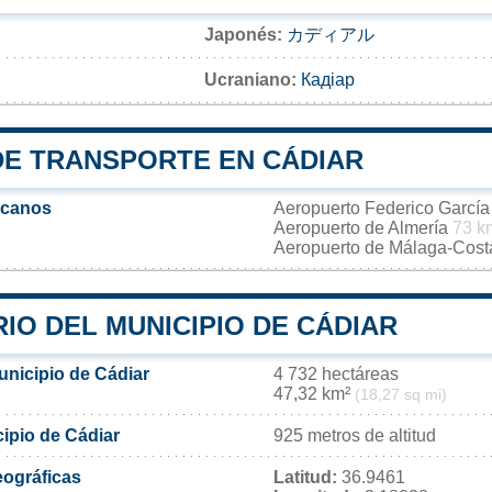
Japonés:
カディアル
Ucraniano:
Кадіар
DE TRANSPORTE EN CÁDIAR
rcanos
Aeropuerto Federico Garcí
Aeropuerto de Almería
73 k
Aeropuerto de Málaga-Cost
IO DEL MUNICIPIO DE CÁDIAR
unicipio de Cádiar
4 732 hectáreas
47,32 km²
(18,27 sq mi)
cipio de Cádiar
925 metros de altitud
ográficas
Latitud:
36.9461