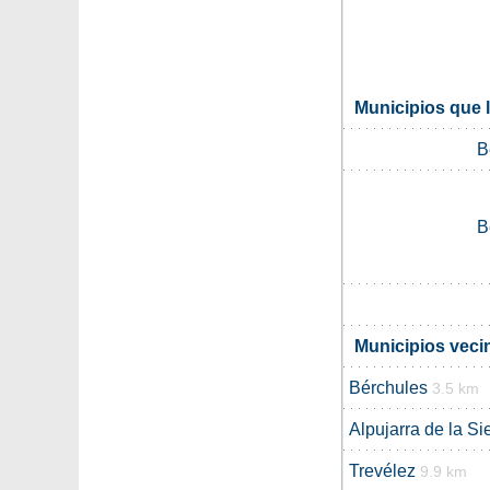
Municipios que 
B
B
Municipios veci
Bérchules
3.5 km
Alpujarra de la Si
Trevélez
9.9 km