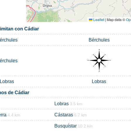
Leaflet
|
Map data ©
Op
limitan con Cádiar
érchules
Bérchules
érchules
Lobras
Lobras
nos de Cádiar
Lobras
3.5 km
erra
Cástaras
4.4 km
6.7 km
Busquístar
10.2 km