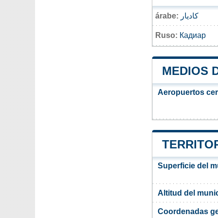
árabe:
كاديار
Ruso:
Кадиар
MEDIOS 
Aeropuertos ce
TERRITOR
Superficie del m
Altitud del muni
Coordenadas ge