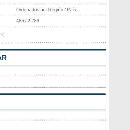
Ordenados por Región / País
485 / 2 286
mi)
AR