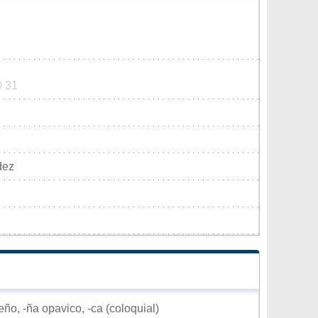
0 31
dez
ño, -ña opavico, -ca (coloquial)