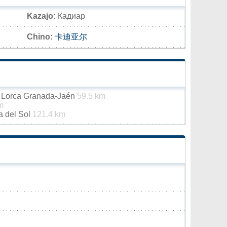
Kazajo:
Кадиар
Chino:
卡迪亚尔
a Lorca Granada-Jaén
59.5 km
m
a del Sol
121.4 km