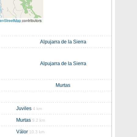
enStreetMap
contributors
Alpujarra de la Sierra
Alpujarra de la Sierra
Murtas
Juviles
4 km
Murtas
9.2 km
Válor
10.3 km