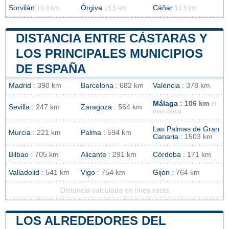
Sorvilán
Órgiva
Cáñar
15.3 km
15.5 km
15.5 km
DISTANCIA ENTRE CÁSTARAS Y
LOS PRINCIPALES MUNICIPIOS
DE ESPAÑA
Madrid
: 390 km
Barcelona
: 682 km
Valencia
: 378 km
Málaga
: 106 km
el
Sevilla
: 247 km
Zaragoza
: 564 km
más cerca
Las Palmas de Gran
Murcia
: 221 km
Palma
: 594 km
Canaria
: 1503 km
Bilbao
: 705 km
Alicante
: 291 km
Córdoba
: 171 km
Valladolid
: 541 km
Vigo
: 754 km
Gijón
: 764 km
Distancia calculada en línea recta
LOS ALREDEDORES DEL