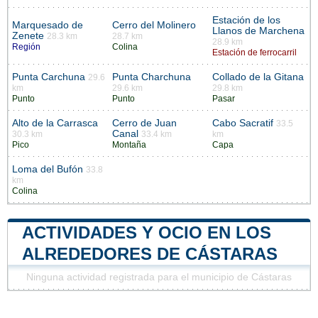
Estación de los
Marquesado de
Cerro del Molinero
Llanos de Marchena
Zenete
28.3 km
28.7 km
28.9 km
Región
Colina
Estación de ferrocarril
Punta Carchuna
Punta Charchuna
Collado de la Gitana
29.6
km
29.6 km
29.8 km
Punto
Punto
Pasar
Alto de la Carrasca
Cerro de Juan
Cabo Sacratif
33.5
Canal
30.3 km
33.4 km
km
Pico
Montaña
Capa
Loma del Bufón
33.8
km
Colina
ACTIVIDADES Y OCIO EN LOS
ALREDEDORES DE CÁSTARAS
Ninguna actividad registrada para el municipio de Cástaras