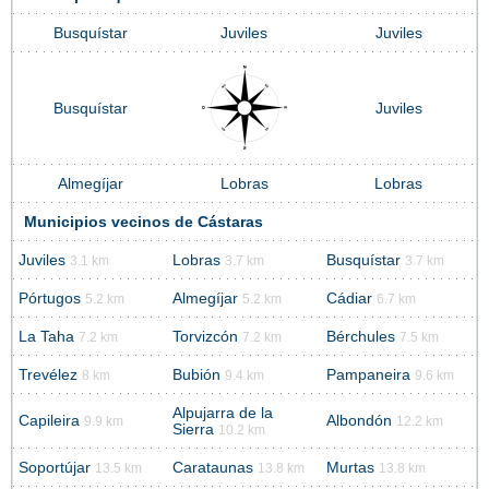
Busquístar
Juviles
Juviles
Busquístar
Juviles
Almegíjar
Lobras
Lobras
Municipios vecinos de Cástaras
Juviles
Lobras
Busquístar
3.1 km
3.7 km
3.7 km
Pórtugos
Almegíjar
Cádiar
5.2 km
5.2 km
6.7 km
La Taha
Torvizcón
Bérchules
7.2 km
7.2 km
7.5 km
Trevélez
Bubión
Pampaneira
8 km
9.4 km
9.6 km
Alpujarra de la
Capileira
Albondón
9.9 km
12.2 km
Sierra
10.2 km
Soportújar
Carataunas
Murtas
13.5 km
13.8 km
13.8 km