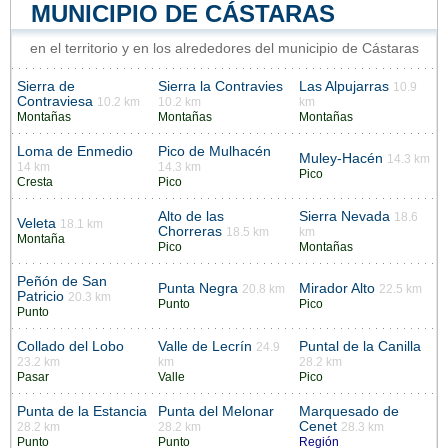
MUNICIPIO DE CÁSTARAS
en el territorio y en los alrededores del municipio de Cástaras
Sierra de
Sierra la Contravies
Las Alpujarras
10.9
Contraviesa
10.2 km
10.2 km
km
Montañas
Montañas
Montañas
Loma de Enmedio
Pico de Mulhacén
Muley-Hacén
14.3 km
14 km
14.3 km
Pico
Cresta
Pico
Alto de las
Sierra Nevada
18.6
Veleta
18.1 km
Chorreras
18.5 km
km
Montaña
Pico
Montañas
Peñón de San
Punta Negra
Mirador Alto
20.8 km
22.5 km
Patricio
20.3 km
Punto
Pico
Punto
Collado del Lobo
Valle de Lecrín
Puntal de la Canilla
24.9
23.2 km
km
28.2 km
Pasar
Valle
Pico
Punta de la Estancia
Punta del Melonar
Marquesado de
Cenet
28.2 km
28.2 km
28.3 km
Punto
Punto
Región