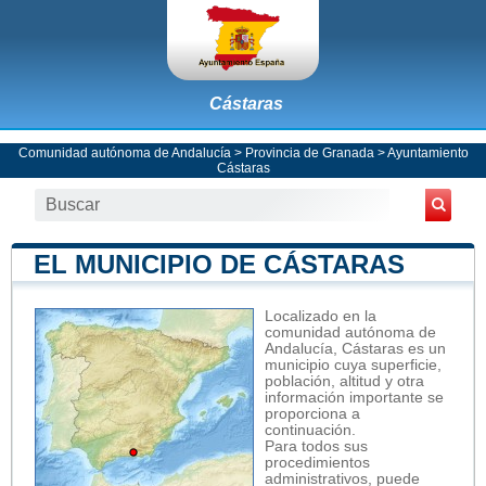
Cástaras
Comunidad autónoma de Andalucía
>
Provincia de Granada
>
Ayuntamiento
Cástaras
EL MUNICIPIO DE CÁSTARAS
Localizado en la
comunidad autónoma de
Andalucía, Cástaras es un
municipio cuya superficie,
población, altitud y otra
información importante se
proporciona a
continuación.
Para todos sus
procedimientos
administrativos, puede