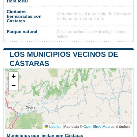
Hora local
Ciudades
Actualmente, el municipio de Cástaras
hermanadas con
no tiene hermanamiento
Cástaras
Parque natural
Cástaras no forma parte de ningún parque
natural
LOS MUNICIPIOS VECINOS DE
CÁSTARAS
+
−
Leaflet
|
Map data ©
OpenStreetMap
contributors
Municipios que limitan con Cástaras