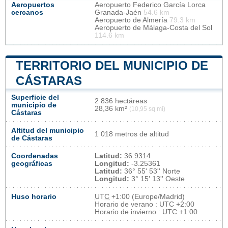
Aeropuertos
Aeropuerto Federico García Lorca
cercanos
Granada-Jaén
54.6 km
Aeropuerto de Almería
79.3 km
Aeropuerto de Málaga-Costa del Sol
114.6 km
TERRITORIO DEL MUNICIPIO DE
CÁSTARAS
Superficie del
2 836 hectáreas
municipio de
28,36 km²
(10,95 sq mi)
Cástaras
Altitud del municipio
1 018 metros de altitud
de Cástaras
Coordenadas
Latitud:
36.9314
geográficas
Longitud:
-3.25361
Latitud:
36° 55' 53'' Norte
Longitud:
3° 15' 13'' Oeste
Huso horario
UTC
+1:00 (Europe/Madrid)
Horario de verano : UTC +2:00
Horario de invierno : UTC +1:00