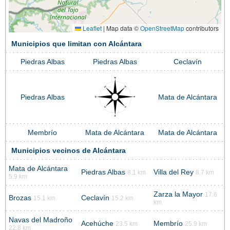
Leaflet
|
Map data ©
OpenStreetMap
contributors
Municipios que limitan con Alcántara
Piedras Albas
Piedras Albas
Ceclavín
Piedras Albas
Mata de Alcántara
Membrío
Mata de Alcántara
Mata de Alcántara
Municipios vecinos de Alcántara
Mata de Alcántara
Piedras Albas
Villa del Rey
8.1 km
8.7 km
5.9 km
Zarza la Mayor
17.6
Brozas
Ceclavín
15.1 km
15.2 km
km
Navas del Madroño
Acehúche
Membrío
23.5 km
25.9 km
22.8 km