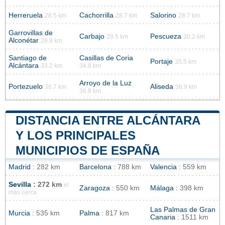
Herreruela
Cachorrilla
Salorino
28.5 km
28.7 km
28.7 km
Garrovillas de
Carbajo
Pescueza
29.5 km
30.2 km
Alconétar
28.9 km
Santiago de
Casillas de Coria
Portaje
35.5 km
Alcántara
33.2 km
34.8 km
Arroyo de la Luz
Portezuelo
Aliseda
36.7 km
36.9 km
36.8 km
DISTANCIA ENTRE ALCÁNTARA
Y LOS PRINCIPALES
MUNICIPIOS DE ESPAÑA
Madrid
: 282 km
Barcelona
: 788 km
Valencia
: 559 km
Sevilla
: 272 km
el
Zaragoza
: 550 km
Málaga
: 398 km
más cerca
Las Palmas de Gran
Murcia
: 535 km
Palma
: 817 km
Canaria
: 1511 km