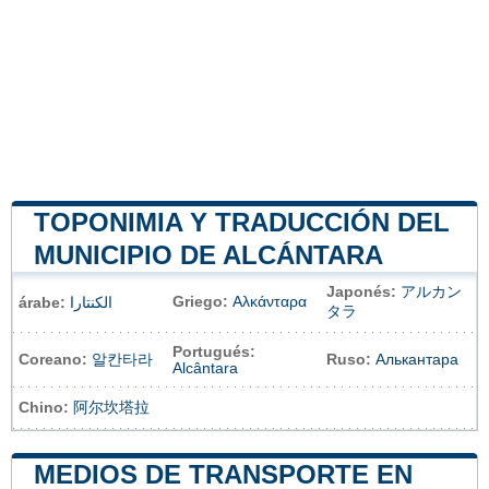
TOPONIMIA Y TRADUCCIÓN DEL
MUNICIPIO DE ALCÁNTARA
Japonés:
アルカン
Griego:
Αλκάνταρα
árabe:
الكنتارا
タラ
Portugués:
Coreano:
알칸타라
Ruso:
Алькантара
Alcântara
Chino:
阿尔坎塔拉
MEDIOS DE TRANSPORTE EN