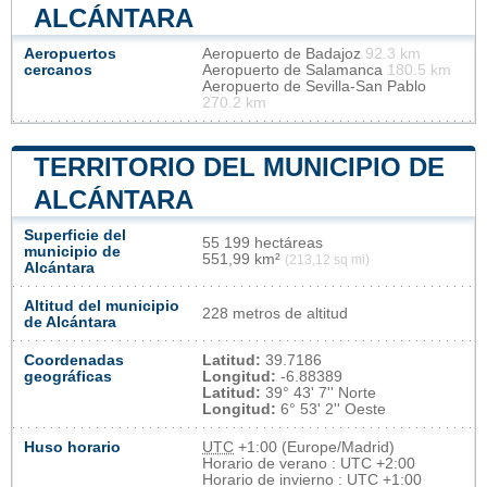
ALCÁNTARA
Aeropuertos
Aeropuerto de Badajoz
92.3 km
cercanos
Aeropuerto de Salamanca
180.5 km
Aeropuerto de Sevilla-San Pablo
270.2 km
TERRITORIO DEL MUNICIPIO DE
ALCÁNTARA
Superficie del
55 199 hectáreas
municipio de
551,99 km²
(213,12 sq mi)
Alcántara
Altitud del municipio
228 metros de altitud
de Alcántara
Coordenadas
Latitud:
39.7186
geográficas
Longitud:
-6.88389
Latitud:
39° 43' 7'' Norte
Longitud:
6° 53' 2'' Oeste
Huso horario
UTC
+1:00 (Europe/Madrid)
Horario de verano : UTC +2:00
Horario de invierno : UTC +1:00