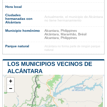
Hora local
Ciudades
Actualmente, el municipio de Alcántara
hermanadas con
no tiene hermanamiento
Alcántara
Municipio homónimo
Alcantara, Philippines
Alcântara, Maranhão, Brésil
Alcantara, Philippines
Parque natural
Alcántara no forma parte de ningún parque
natural
LOS MUNICIPIOS VECINOS DE
ALCÁNTARA
+
−