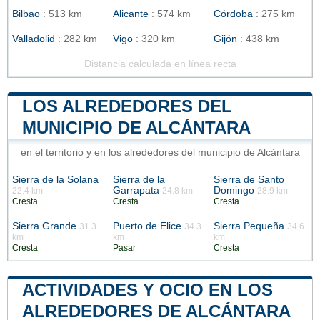
Bilbao
: 513 km
Alicante
: 574 km
Córdoba
: 275 km
Valladolid
: 282 km
Vigo
: 320 km
Gijón
: 438 km
Distancia calculada en línea recta
LOS ALREDEDORES DEL
MUNICIPIO DE ALCÁNTARA
en el territorio y en los alrededores del municipio de Alcántara
Sierra de la Solana
Sierra de la
Sierra de Santo
Garrapata
Domingo
22.4 km
24.8 km
28.9 km
Cresta
Cresta
Cresta
Sierra Grande
Puerto de Elice
Sierra Pequeña
31.3
34.3
34.6
km
km
km
Cresta
Pasar
Cresta
ACTIVIDADES Y OCIO EN LOS
ALREDEDORES DE ALCÁNTARA