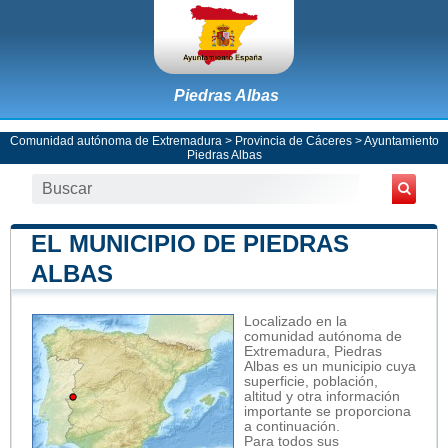
Piedras Albas
Comunidad autónoma de Extremadura
>
Provincia de Cáceres
>
Ayuntamiento
Piedras Albas
EL MUNICIPIO DE PIEDRAS
ALBAS
Localizado en la
comunidad autónoma de
Extremadura, Piedras
Albas es un municipio cuya
superficie, población,
altitud y otra información
importante se proporciona
a continuación.
Para todos sus