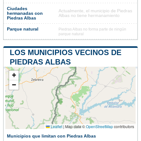
Ciudades
Actualmente, el municipio de Piedras
hermanadas con
Albas no tiene hermanamiento
Piedras Albas
Parque natural
Piedras Albas no forma parte de ningún
parque natural
LOS MUNICIPIOS VECINOS DE
PIEDRAS ALBAS
+
−
Leaflet
|
Map data ©
OpenStreetMap
contributors
Municipios que limitan con Piedras Albas