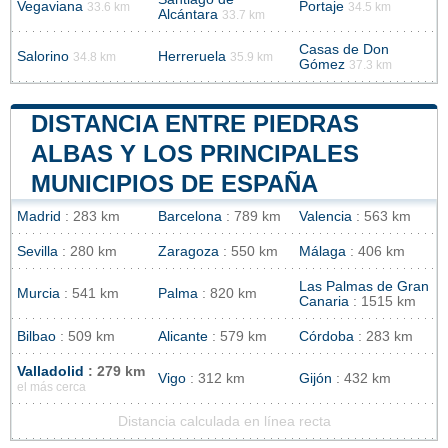
Vegaviana
Portaje
33.6 km
34.5 km
Alcántara
33.7 km
Casas de Don
Salorino
Herreruela
34.8 km
35.9 km
Gómez
37.3 km
DISTANCIA ENTRE PIEDRAS
ALBAS Y LOS PRINCIPALES
MUNICIPIOS DE ESPAÑA
Madrid
: 283 km
Barcelona
: 789 km
Valencia
: 563 km
Sevilla
: 280 km
Zaragoza
: 550 km
Málaga
: 406 km
Las Palmas de Gran
Murcia
: 541 km
Palma
: 820 km
Canaria
: 1515 km
Bilbao
: 509 km
Alicante
: 579 km
Córdoba
: 283 km
Valladolid
: 279 km
Vigo
: 312 km
Gijón
: 432 km
el más cerca
Distancia calculada en línea recta