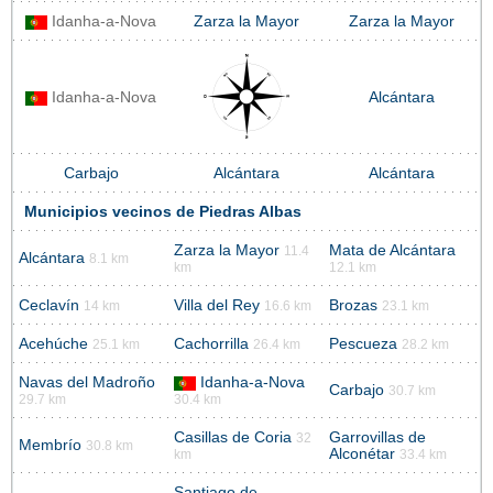
Idanha-a-Nova
Zarza la Mayor
Zarza la Mayor
Idanha-a-Nova
Alcántara
Carbajo
Alcántara
Alcántara
Municipios vecinos de Piedras Albas
Zarza la Mayor
Mata de Alcántara
11.4
Alcántara
8.1 km
km
12.1 km
Ceclavín
Villa del Rey
Brozas
14 km
16.6 km
23.1 km
Acehúche
Cachorrilla
Pescueza
25.1 km
26.4 km
28.2 km
Navas del Madroño
Idanha-a-Nova
Carbajo
30.7 km
29.7 km
30.4 km
Casillas de Coria
Garrovillas de
32
Membrío
30.8 km
Alconétar
km
33.4 km
Santiago de