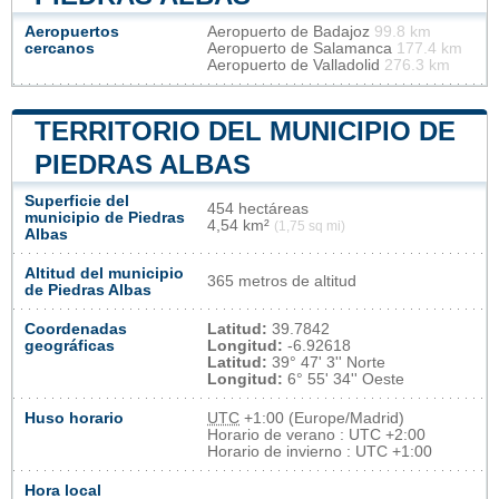
Aeropuertos
Aeropuerto de Badajoz
99.8 km
cercanos
Aeropuerto de Salamanca
177.4 km
Aeropuerto de Valladolid
276.3 km
TERRITORIO DEL MUNICIPIO DE
PIEDRAS ALBAS
Superficie del
454 hectáreas
municipio de Piedras
4,54 km²
(1,75 sq mi)
Albas
Altitud del municipio
365 metros de altitud
de Piedras Albas
Coordenadas
Latitud:
39.7842
geográficas
Longitud:
-6.92618
Latitud:
39° 47' 3'' Norte
Longitud:
6° 55' 34'' Oeste
Huso horario
UTC
+1:00 (Europe/Madrid)
Horario de verano : UTC +2:00
Horario de invierno : UTC +1:00
Hora local