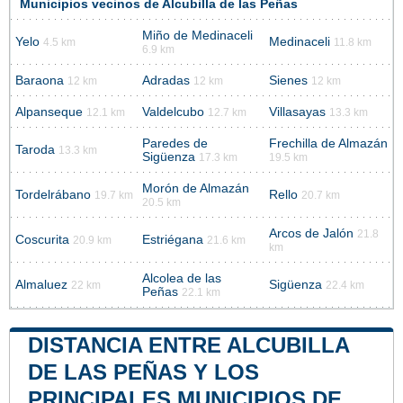
Municipios vecinos de Alcubilla de las Peñas
Miño de Medinaceli
Yelo
Medinaceli
4.5 km
11.8 km
6.9 km
Baraona
Adradas
Sienes
12 km
12 km
12 km
Alpanseque
Valdelcubo
Villasayas
12.1 km
12.7 km
13.3 km
Paredes de
Frechilla de Almazán
Taroda
13.3 km
Sigüenza
17.3 km
19.5 km
Morón de Almazán
Tordelrábano
Rello
19.7 km
20.7 km
20.5 km
Arcos de Jalón
21.8
Coscurita
Estriégana
20.9 km
21.6 km
km
Alcolea de las
Almaluez
Sigüenza
22 km
22.4 km
Peñas
22.1 km
DISTANCIA ENTRE ALCUBILLA
DE LAS PEÑAS Y LOS
PRINCIPALES MUNICIPIOS DE