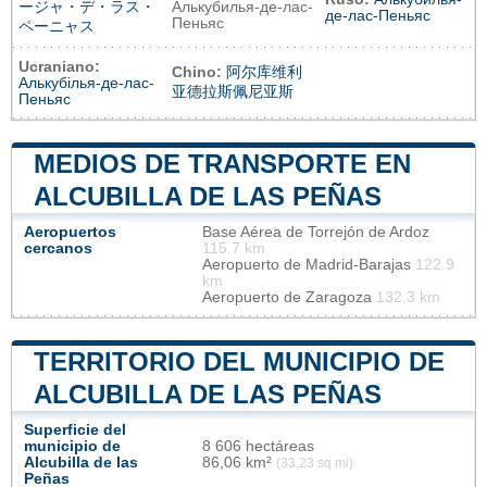
ージャ・デ・ラス・
Алькубилья-де-лас-
де-лас-Пеньяс
Пеньяс
ペーニャス
Ucraniano:
Chino:
阿尔库维利
Алькубілья-де-лас-
亚德拉斯佩尼亚斯
Пеньяс
MEDIOS DE TRANSPORTE EN
ALCUBILLA DE LAS PEÑAS
Aeropuertos
Base Aérea de Torrejón de Ardoz
cercanos
115.7 km
Aeropuerto de Madrid-Barajas
122.9
km
Aeropuerto de Zaragoza
132.3 km
TERRITORIO DEL MUNICIPIO DE
ALCUBILLA DE LAS PEÑAS
Superficie del
municipio de
8 606 hectáreas
Alcubilla de las
86,06 km²
(33,23 sq mi)
Peñas