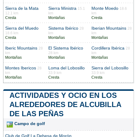
Sierra de la Mata
Sierra Ministra
Monte Moedo
15.1
18.6
12.1 km
km
km
Cresta
Montañas
Cresta
Sierra del Muedo
Sistema Ibérico
Iberian Mountains
28
28
18.6 km
km
km
Cresta
Montañas
Montañas
Iberic Mountains
El Sistema Ibérico
Cordillera Ibérica
28
28
km
28 km
km
Montañas
Montañas
Montañas
Montes Ibericos
Loma del Lobosillo
Sierra del Lobosillo
28
km
33.9 km
33.9 km
Montañas
Cresta
Cresta
ACTIVIDADES Y OCIO EN LOS
ALREDEDORES DE ALCUBILLA
DE LAS PEÑAS
Campo de golf
Club de Golf La Dehesa de Morón