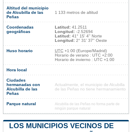
Altitud del municipio
de Alcubilla de las
1 133 metros de altitud
Peñas
Coordenadas
Latitud:
41.2511
geográficas
Longitud:
-2.52694
Latitud:
41° 15' 4'' Norte
Longitud:
2° 31' 37'' Oeste
Huso horario
UTC
+1:00 (Europe/Madrid)
Horario de verano : UTC +2:00
Horario de invierno : UTC +1:00
Hora local
Ciudades
hermanadas con
Actualmente, el municipio de Alcubilla
Alcubilla de las
de las Peñas no tiene hermanamiento
Peñas
Parque natural
Alcubilla de las Peñas no forma parte de
ningún parque natural
LOS MUNICIPIOS VECINOS DE