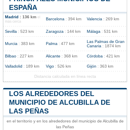
ESPAÑA
Madrid
: 136 km
el
Barcelona
: 394 km
Valencia
: 269 km
más cerca
Sevilla
: 523 km
Zaragoza
: 144 km
Málaga
: 531 km
Las Palmas de Gran
Murcia
: 383 km
Palma
: 477 km
Canaria
: 1874 km
Bilbao
: 227 km
Alicante
: 368 km
Córdoba
: 421 km
Valladolid
: 189 km
Vigo
: 526 km
Gijón
: 363 km
Distancia calculada en línea recta
LOS ALREDEDORES DEL
MUNICIPIO DE ALCUBILLA DE
LAS PEÑAS
en el territorio y en los alrededores del municipio de Alcubilla de
las Peñas