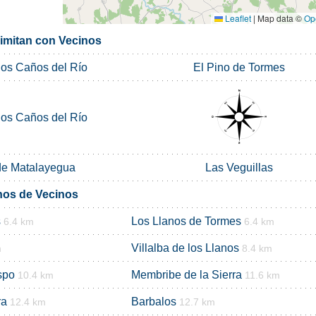
Leaflet
|
Map data ©
Op
limitan con Vecinos
 los Caños del Río
El Pino de Tormes
 los Caños del Río
de Matalayegua
Las Veguillas
nos de Vecinos
s
Los Llanos de Tormes
6.4 km
6.4 km
Villalba de los Llanos
m
8.4 km
spo
Membribe de la Sierra
10.4 km
11.6 km
ra
Barbalos
12.4 km
12.7 km