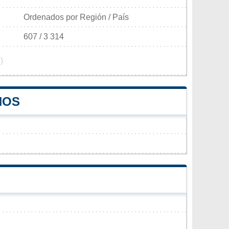
Ordenados por Región / País
607 / 3 314
)
NOS