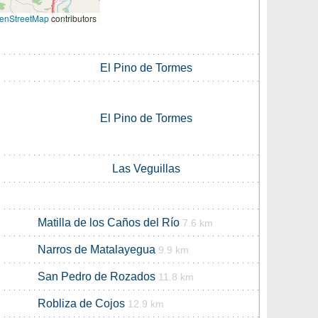
enStreetMap
contributors
El Pino de Tormes
El Pino de Tormes
Las Veguillas
Matilla de los Caños del Río
7.6 km
Narros de Matalayegua
9.9 km
San Pedro de Rozados
11.8 km
Robliza de Cojos
12.9 km