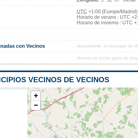
UTC
+1:00 (Europe/Madrid)
Horario de verano : UTC +2
Horario de invierno : UTC +
nadas con Vecinos
Actualmente, el municipio de 
Vecinos no forma parte de ning
CIPIOS VECINOS DE VECINOS
+
−