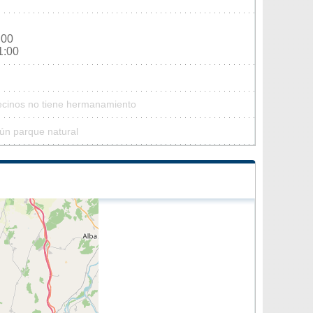
:00
1:00
Vecinos no tiene hermanamiento
ún parque natural