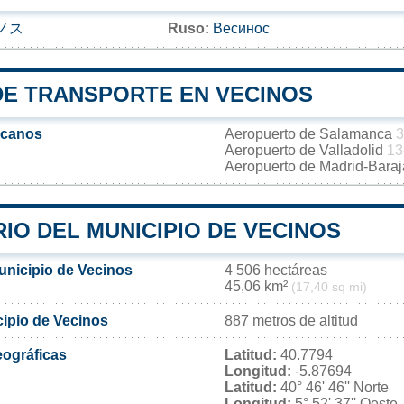
ノス
Ruso:
Весинос
DE TRANSPORTE EN VECINOS
rcanos
Aeropuerto de Salamanca
3
Aeropuerto de Valladolid
13
Aeropuerto de Madrid-Bara
IO DEL MUNICIPIO DE VECINOS
unicipio de Vecinos
4 506 hectáreas
45,06 km²
(17,40 sq mi)
cipio de Vecinos
887 metros de altitud
ográficas
Latitud:
40.7794
Longitud:
-5.87694
Latitud:
40° 46' 46'' Norte
Longitud:
5° 52' 37'' Oeste