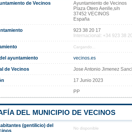
yuntamiento de Vecinos
Ayuntamiento de Vecinos
Plaza Otero Aenlle,s/n
37452 VECINOS
España
untamiento
923 38 20 17
Internacional: +34 923 38 2
tamiento
Cargando...
l del ayuntamiento
vecinos.es
al de Vecinos
Jose Antonio Jimenez San
ón
17 Junio 2023
PP
FÍA DEL MUNICIPIO DE VECINOS
bitantes (gentilicio) del
No disponible
cinos