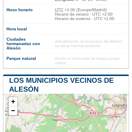
Huso horario
UTC
+1:00 (Europe/Madrid)
Horario de verano : UTC +2:00
Horario de invierno : UTC +1:00
Hora local
Ciudades
Actualmente, el municipio de Alesón
hermanadas con
no tiene hermanamiento
Alesón
Parque natural
Alesón no forma parte de ningún parque
natural
LOS MUNICIPIOS VECINOS DE
ALESÓN
+
−