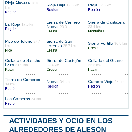
Rioja Alavesa
10.8
Rioja Baja
Rioja
17.5 km
17.5 km
km
Región
Región
Región
Sierra de Camero
Sierra de Cantabria
La Rioja
17.5 km
Nuevo
23.3 km
23.4 km
Región
Cresta
Montañas
Pico de Toloño
Sierra de San
24.4
Sierra Portilla
30.5 km
Lorenzo
km
28.7 km
Cresta
Pico
Cresta
Collado de Sancho
Sierra de Castejón
Collado del Gitano
Leza
31.9 km
32.4 km
33.2 km
Pasar
Cresta
Pasar
Tierra de Cameros
Nuevo
Camero Viejo
34 km
34 km
34 km
Región
Región
Región
Los Cameros
34 km
Región
ACTIVIDADES Y OCIO EN LOS
ALREDEDORES DE ALESÓN