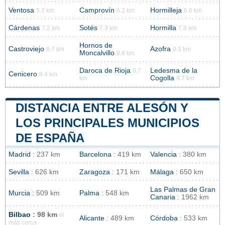
Ventosa
Camprovín
Hormilleja
5.3 km
6.2 km
6.6 km
Cárdenas
Sotés
Hormilla
7.2 km
7.3 km
7.8 km
Hornos de
Castroviejo
Azofra
8.7 km
9.3 km
Moncalvillo
8.8 km
Daroca de Rioja
Ledesma de la
9.7
Cenicero
9.4 km
Cogolla
km
9.7 km
DISTANCIA ENTRE ALESÓN Y
LOS PRINCIPALES MUNICIPIOS
DE ESPAÑA
Madrid
: 237 km
Barcelona
: 419 km
Valencia
: 380 km
Sevilla
: 626 km
Zaragoza
: 171 km
Málaga
: 650 km
Las Palmas de Gran
Murcia
: 509 km
Palma
: 548 km
Canaria
: 1962 km
Bilbao
: 98 km
el
Alicante
: 489 km
Córdoba
: 533 km
más cerca