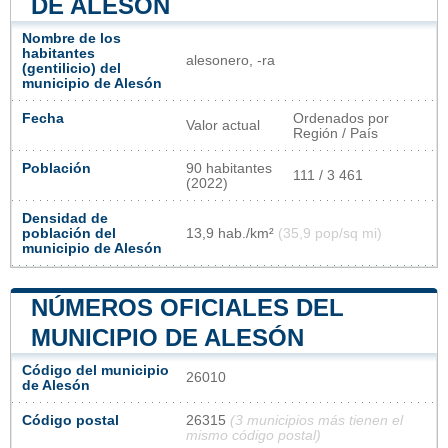
DE ALESÓN
Nombre de los
habitantes
alesonero, -ra
(gentilicio) del
municipio de Alesón
Fecha
Ordenados por
Valor actual
Región / País
Población
90 habitantes
111 / 3 461
(2022)
Densidad de
población del
13,9 hab./km²
(35,9 pop/sq mi)
municipio de Alesón
NÚMEROS OFICIALES DEL
MUNICIPIO DE ALESÓN
Código del municipio
26010
de Alesón
Código postal
26315
(3 municipios más tienen el
mismo código postal)