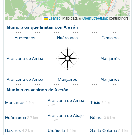
Leaflet
|
Map data ©
OpenStreetMap
contributors
Municipios que limitan con Alesón
Huércanos
Huércanos
Cenicero
Arenzana de Arriba
Manjarrés
Arenzana de Arriba
Manjarrés
Manjarrés
Municipios vecinos de Alesón
Arenzana de Arriba
Manjarrés
Tricio
1.9 km
2.4 km
2 km
Arenzana de Abajo
Huércanos
Nájera
2.7 km
3.8 km
3.1 km
Bezares
Uruñuela
Santa Coloma
4.2 km
4.4 km
5.1 km