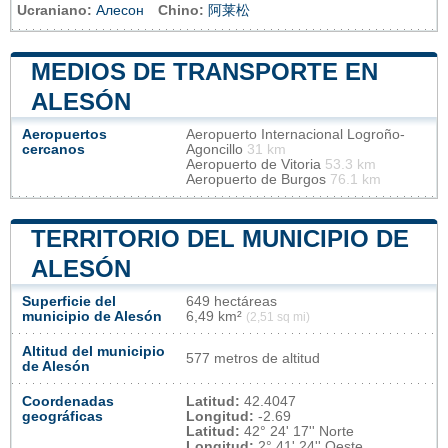
Ucraniano:
Алесон
Chino:
阿莱松
MEDIOS DE TRANSPORTE EN
ALESÓN
Aeropuertos
Aeropuerto Internacional Logroño-
cercanos
Agoncillo
31 km
Aeropuerto de Vitoria
53.3 km
Aeropuerto de Burgos
76.1 km
TERRITORIO DEL MUNICIPIO DE
ALESÓN
Superficie del
649 hectáreas
municipio de Alesón
6,49 km²
(2,51 sq mi)
Altitud del municipio
577 metros de altitud
de Alesón
Coordenadas
Latitud:
42.4047
geográficas
Longitud:
-2.69
Latitud:
42° 24' 17'' Norte
Longitud:
2° 41' 24'' Oeste