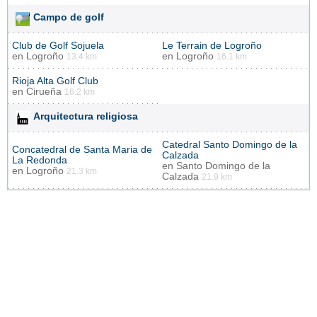
Campo de golf
Club de Golf Sojuela
Le Terrain de Logroño
en
Logroño
en
Logroño
13.4 km
16.1 km
Rioja Alta Golf Club
en
Cirueña
16.2 km
Arquitectura religiosa
Catedral Santo Domingo de la
Concatedral de Santa Maria de
Calzada
La Redonda
en
Santo Domingo de la
en
Logroño
21.3 km
Calzada
21.9 km