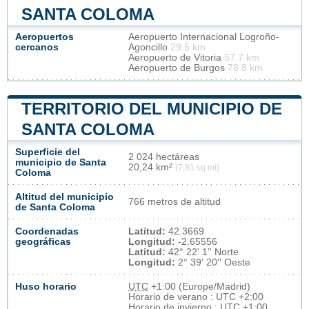
SANTA COLOMA
Aeropuertos
Aeropuerto Internacional Logroño-
cercanos
Agoncillo
29.5 km
Aeropuerto de Vitoria
57.7 km
Aeropuerto de Burgos
78.8 km
TERRITORIO DEL MUNICIPIO DE
SANTA COLOMA
Superficie del
2 024 hectáreas
municipio de Santa
20,24 km²
(7,81 sq mi)
Coloma
Altitud del municipio
766 metros de altitud
de Santa Coloma
Coordenadas
Latitud:
42.3669
geográficas
Longitud:
-2.65556
Latitud:
42° 22' 1'' Norte
Longitud:
2° 39' 20'' Oeste
Huso horario
UTC
+1:00 (Europe/Madrid)
Horario de verano : UTC +2:00
Horario de invierno : UTC +1:00