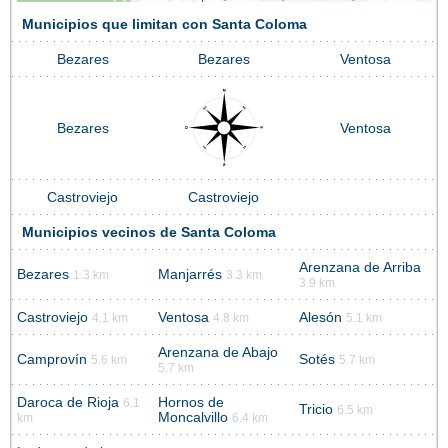
Municipios que limitan con Santa Coloma
Bezares
Bezares
Ventosa
Bezares
Ventosa
Castroviejo
Castroviejo
Municipios vecinos de Santa Coloma
Arenzana de Arriba
Bezares
Manjarrés
1.3 km
3.3 km
3.9 km
Castroviejo
Ventosa
Alesón
4.1 km
4.8 km
5.1 km
Arenzana de Abajo
Camprovín
Sotés
5.6 km
5.7 km
5.7 km
Daroca de Rioja
Hornos de
6.1
Tricio
6.5 km
Moncalvillo
km
6.4 km