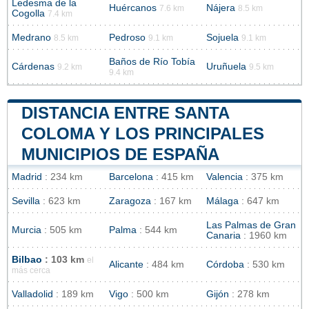
Ledesma de la
Huércanos
Nájera
7.6 km
8.5 km
Cogolla
7.4 km
Medrano
Pedroso
Sojuela
8.5 km
9.1 km
9.1 km
Baños de Río Tobía
Cárdenas
Uruñuela
9.2 km
9.5 km
9.4 km
DISTANCIA ENTRE SANTA
COLOMA Y LOS PRINCIPALES
MUNICIPIOS DE ESPAÑA
Madrid
: 234 km
Barcelona
: 415 km
Valencia
: 375 km
Sevilla
: 623 km
Zaragoza
: 167 km
Málaga
: 647 km
Las Palmas de Gran
Murcia
: 505 km
Palma
: 544 km
Canaria
: 1960 km
Bilbao
: 103 km
el
Alicante
: 484 km
Córdoba
: 530 km
más cerca
Valladolid
: 189 km
Vigo
: 500 km
Gijón
: 278 km