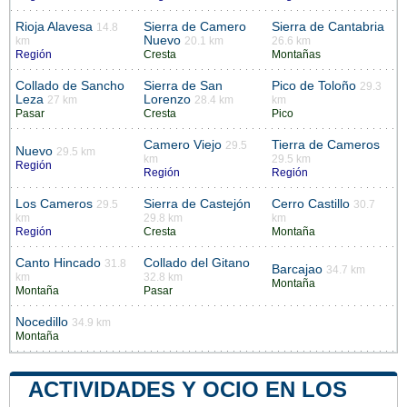
Rioja Alavesa
Sierra de Camero
Sierra de Cantabria
14.8
Nuevo
km
20.1 km
26.6 km
Región
Cresta
Montañas
Collado de Sancho
Sierra de San
Pico de Toloño
29.3
Leza
Lorenzo
27 km
28.4 km
km
Pasar
Cresta
Pico
Camero Viejo
Tierra de Cameros
29.5
Nuevo
29.5 km
km
29.5 km
Región
Región
Región
Los Cameros
Sierra de Castejón
Cerro Castillo
29.5
30.7
km
29.8 km
km
Región
Cresta
Montaña
Canto Hincado
Collado del Gitano
31.8
Barcajao
34.7 km
km
32.8 km
Montaña
Montaña
Pasar
Nocedillo
34.9 km
Montaña
ACTIVIDADES Y OCIO EN LOS