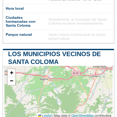
Hora local
Ciudades
Actualmente, el municipio de Santa
hermanadas con
Coloma no tiene hermanamiento
Santa Coloma
Parque natural
Santa Coloma no forma parte de ningún
parque natural
LOS MUNICIPIOS VECINOS DE
SANTA COLOMA
+
−
Leaflet
|
Map data ©
OpenStreetMap
contributors