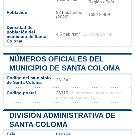
Región / País
Población
92 habitantes
109 / 3 459
(2022)
Densidad de
población del
4,5 hab./km²
(11,8 pop/sq mi)
municipio de Santa
Coloma
NÚMEROS OFICIALES DEL
MUNICIPIO DE SANTA COLOMA
Código del municipio
26134
de Santa Coloma
Código postal
26315
(3 municipios más tienen el
mismo código postal)
DIVISIÓN ADMINISTRATIVA DE
SANTA COLOMA
País
España