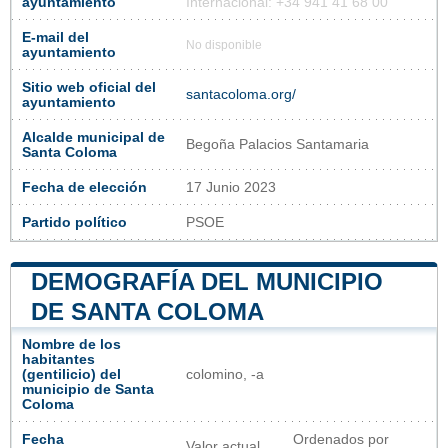
ayuntamiento
Internacional: +34 941 41 68 00
E-mail del
No disponible
ayuntamiento
Sitio web oficial del
santacoloma.org/
ayuntamiento
Alcalde municipal de
Begoña Palacios Santamaria
Santa Coloma
Fecha de elección
17 Junio 2023
Partido político
PSOE
DEMOGRAFÍA DEL MUNICIPIO
DE SANTA COLOMA
Nombre de los
habitantes
(gentilicio) del
colomino, -a
municipio de Santa
Coloma
Fecha
Ordenados por
Valor actual