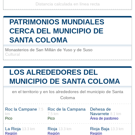
Distancia calculada en línea recta
PATRIMONIOS MUNDIALES
CERCA DEL MUNICIPIO DE
SANTA COLOMA
Monasterios de San Millán de Yuso y de Suso
Cultural
LOS ALREDEDORES DEL
MUNICIPIO DE SANTA COLOMA
en el territorio y en los alrededores del municipio de Santa
Coloma
Roc la Campane
Roc de la Campana
Dehesa de
7.5
Navarrete
km
7.5 km
8.1 km
Pico
Pico
Área de pastoreo
La Rioja
Rioja
Rioja Baja
13.3 km
13.3 km
13.3 km
Región
Región
Región