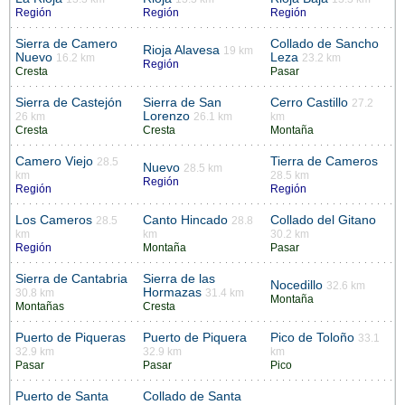
Región
Región
Región
Sierra de Camero
Collado de Sancho
Rioja Alavesa
19 km
Nuevo
Leza
16.2 km
23.2 km
Región
Cresta
Pasar
Sierra de Castejón
Sierra de San
Cerro Castillo
27.2
Lorenzo
26 km
26.1 km
km
Cresta
Cresta
Montaña
Camero Viejo
Tierra de Cameros
28.5
Nuevo
28.5 km
km
28.5 km
Región
Región
Región
Los Cameros
Canto Hincado
Collado del Gitano
28.5
28.8
km
km
30.2 km
Región
Montaña
Pasar
Sierra de Cantabria
Sierra de las
Nocedillo
32.6 km
Hormazas
30.8 km
31.4 km
Montaña
Montañas
Cresta
Puerto de Piqueras
Puerto de Piquera
Pico de Toloño
33.1
32.9 km
32.9 km
km
Pasar
Pasar
Pico
Puerto de Santa
Collado de Santa