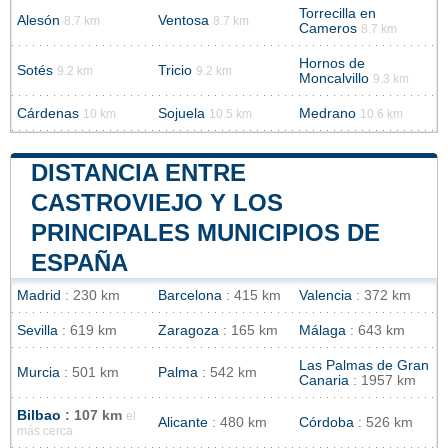
Torrecilla en
Alesón
Ventosa
8.7 km
8.7 km
Cameros
8.7 km
Hornos de
Sotés
Tricio
9.2 km
9.2 km
Moncalvillo
9.3 km
Cárdenas
Sojuela
Medrano
10 km
10.5 km
10.6 km
DISTANCIA ENTRE
CASTROVIEJO Y LOS
PRINCIPALES MUNICIPIOS DE
ESPAÑA
Madrid
: 230 km
Barcelona
: 415 km
Valencia
: 372 km
Sevilla
: 619 km
Zaragoza
: 165 km
Málaga
: 643 km
Las Palmas de Gran
Murcia
: 501 km
Palma
: 542 km
Canaria
: 1957 km
Bilbao
: 107 km
el
Alicante
: 480 km
Córdoba
: 526 km
más cerca