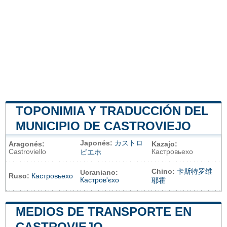
TOPONIMIA Y TRADUCCIÓN DEL
MUNICIPIO DE CASTROVIEJO
Japonés:
カストロ
Aragonés:
Kazajo:
Castroviello
Кастровьехо
ビエホ
Chino:
卡斯特罗维
Ucraniano:
Ruso:
Кастровьехо
Кастров'єхо
耶霍
MEDIOS DE TRANSPORTE EN
CASTROVIEJO