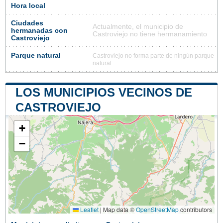
Hora local
Ciudades
Actualmente, el municipio de
hermanadas con
Castroviejo no tiene hermanamiento
Castroviejo
Parque natural
Castroviejo no forma parte de ningún parque
natural
LOS MUNICIPIOS VECINOS DE
CASTROVIEJO
+
−
Leaflet
|
Map data ©
OpenStreetMap
contributors