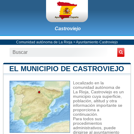
Castroviejo
Comunidad autónoma de La Rioja
>
Ayuntamiento Castroviejo
EL MUNICIPIO DE CASTROVIEJO
Localizado en la
comunidad autónoma de
La Rioja, Castroviejo es un
municipio cuya superficie,
población, altitud y otra
información importante se
proporciona a
continuación.
Para todos sus
procedimientos
administrativos, puede
dirigirse al ayuntamiento