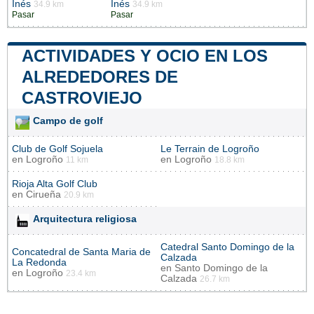
Inés
Inés
34.9 km
34.9 km
Pasar
Pasar
ACTIVIDADES Y OCIO EN LOS
ALREDEDORES DE
CASTROVIEJO
Campo de golf
Club de Golf Sojuela
Le Terrain de Logroño
en
Logroño
en
Logroño
11 km
18.8 km
Rioja Alta Golf Club
en
Cirueña
20.9 km
Arquitectura religiosa
Catedral Santo Domingo de la
Concatedral de Santa Maria de
Calzada
La Redonda
en
Santo Domingo de la
en
Logroño
23.4 km
Calzada
26.7 km