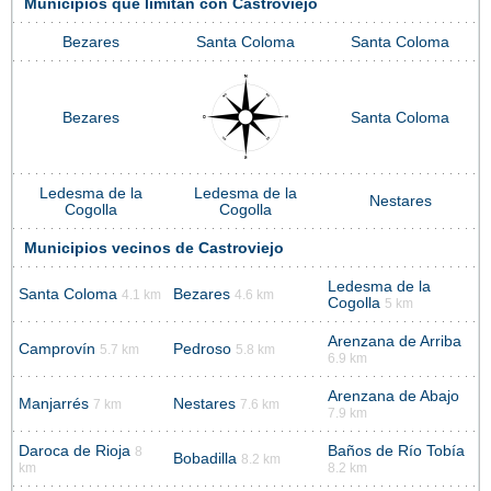
Municipios que limitan con Castroviejo
Bezares
Santa Coloma
Santa Coloma
Bezares
Santa Coloma
Ledesma de la
Ledesma de la
Nestares
Cogolla
Cogolla
Municipios vecinos de Castroviejo
Ledesma de la
Santa Coloma
Bezares
4.1 km
4.6 km
Cogolla
5 km
Arenzana de Arriba
Camprovín
Pedroso
5.7 km
5.8 km
6.9 km
Arenzana de Abajo
Manjarrés
Nestares
7 km
7.6 km
7.9 km
Daroca de Rioja
Baños de Río Tobía
8
Bobadilla
8.2 km
km
8.2 km