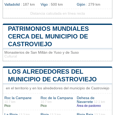
Valladolid
: 187 km
Vigo
: 500 km
Gijón
: 279 km
Distancia calculada en línea recta
PATRIMONIOS MUNDIALES
CERCA DEL MUNICIPIO DE
CASTROVIEJO
Monasterios de San Millán de Yuso y de Suso
Cultural
LOS ALREDEDORES DEL
MUNICIPIO DE CASTROVIEJO
en el territorio y en los alrededores del municipio de Castroviejo
Roc la Campane
Roc de la Campana
Dehesa de
Navarrete
10.7 km
10.7 km
12.1 km
Pico
Pico
Área de pastoreo
La Rioja
Rioja
Rioja Baja
13.3 km
13.3 km
13.3 km