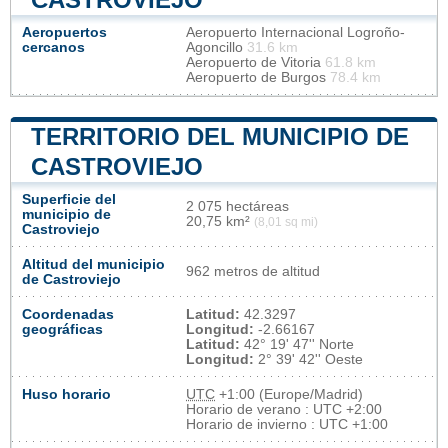
Aeropuertos
Aeropuerto Internacional Logroño-
cercanos
Agoncillo
31.6 km
Aeropuerto de Vitoria
61.8 km
Aeropuerto de Burgos
78.4 km
TERRITORIO DEL MUNICIPIO DE
CASTROVIEJO
Superficie del
2 075 hectáreas
municipio de
20,75 km²
(8,01 sq mi)
Castroviejo
Altitud del municipio
962 metros de altitud
de Castroviejo
Coordenadas
Latitud:
42.3297
geográficas
Longitud:
-2.66167
Latitud:
42° 19' 47'' Norte
Longitud:
2° 39' 42'' Oeste
Huso horario
UTC
+1:00 (Europe/Madrid)
Horario de verano : UTC +2:00
Horario de invierno : UTC +1:00