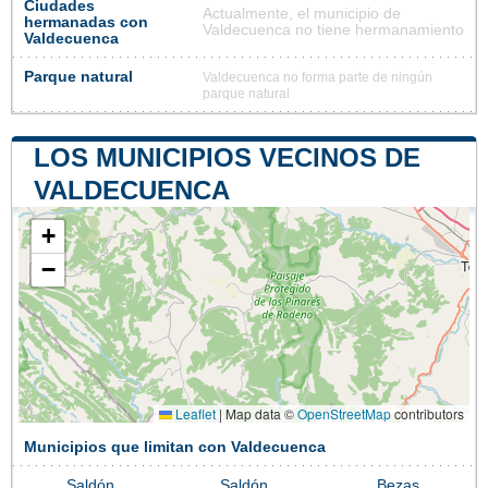
Ciudades
Actualmente, el municipio de
hermanadas con
Valdecuenca no tiene hermanamiento
Valdecuenca
Parque natural
Valdecuenca no forma parte de ningún
parque natural
LOS MUNICIPIOS VECINOS DE
VALDECUENCA
+
−
Leaflet
|
Map data ©
OpenStreetMap
contributors
Municipios que limitan con Valdecuenca
Saldón
Saldón
Bezas