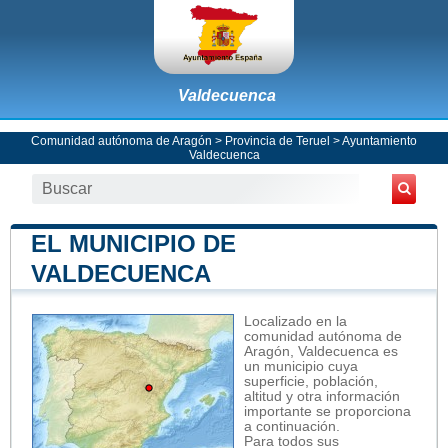
Valdecuenca
Comunidad autónoma de Aragón
>
Provincia de Teruel
>
Ayuntamiento
Valdecuenca
EL MUNICIPIO DE
VALDECUENCA
Localizado en la
comunidad autónoma de
Aragón, Valdecuenca es
un municipio cuya
superficie, población,
altitud y otra información
importante se proporciona
a continuación.
Para todos sus