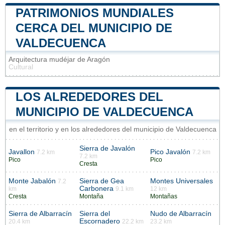
PATRIMONIOS MUNDIALES
CERCA DEL MUNICIPIO DE
VALDECUENCA
Arquitectura mudéjar de Aragón
Cultural
LOS ALREDEDORES DEL
MUNICIPIO DE VALDECUENCA
en el territorio y en los alrededores del municipio de Valdecuenca
Sierra de Javalón
Javallon
Pico Javalón
7.2 km
7.2 km
7.2 km
Pico
Pico
Cresta
Monte Jabalón
Sierra de Gea
Montes Universales
7.2
Carbonera
km
9.1 km
12 km
Cresta
Montaña
Montañas
Sierra de Albarracín
Sierra del
Nudo de Albarracín
Escornadero
20.4 km
22.2 km
23.2 km