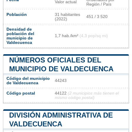
Valor actual
Región / País
Población
31 habitantes
451 / 3 520
(2022)
Densidad de
población del
1,7 hab./km²
(4,3 pop/sq mi)
municipio de
Valdecuenca
NÚMEROS OFICIALES DEL
MUNICIPIO DE VALDECUENCA
Código del municipio
44243
de Valdecuenca
Código postal
44122
(2 municipios más tienen el
mismo código postal)
DIVISIÓN ADMINISTRATIVA DE
VALDECUENCA