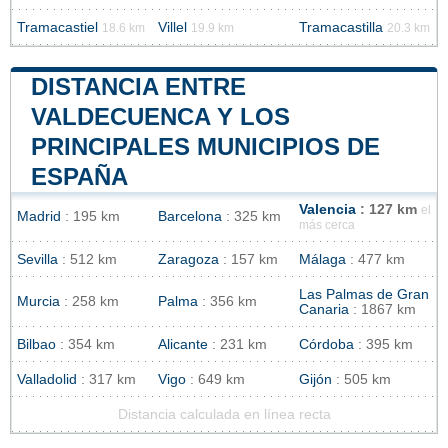
Tramacastiel
Villel
Tramacastilla
18.6 km
19.9 km
20.3 km
DISTANCIA ENTRE
VALDECUENCA Y LOS
PRINCIPALES MUNICIPIOS DE
ESPAÑA
Valencia
: 127 km
el
Madrid
: 195 km
Barcelona
: 325 km
más cerca
Sevilla
: 512 km
Zaragoza
: 157 km
Málaga
: 477 km
Las Palmas de Gran
Murcia
: 258 km
Palma
: 356 km
Canaria
: 1867 km
Bilbao
: 354 km
Alicante
: 231 km
Córdoba
: 395 km
Valladolid
: 317 km
Vigo
: 649 km
Gijón
: 505 km
Distancia calculada en línea recta