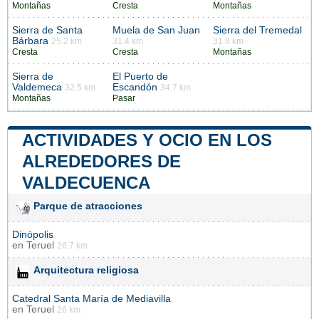
Montañas
Cresta
Montañas
Sierra de Santa
Muela de San Juan
Sierra del Tremedal
Bárbara
25.2 km
31.4 km
31.8 km
Cresta
Cresta
Montañas
Sierra de
El Puerto de
Valdemeca
Escandón
32.5 km
34.7 km
Montañas
Pasar
ACTIVIDADES Y OCIO EN LOS
ALREDEDORES DE
VALDECUENCA
Parque de atracciones
Dinópolis
en
Teruel
26.7 km
Arquitectura religiosa
Catedral Santa María de Mediavilla
en
Teruel
26 km