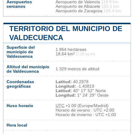
Aeropuertos
Aeropuerto de Valencia
119.9 km
cercanos
Aeropuerto de Albacete
155.2 km
Aeropuerto de Zaragoza
155.4 km
TERRITORIO DEL MUNICIPIO DE
VALDECUENCA
Superficie del
1 864 hectáreas
municipio de
18,64 km²
(7,20 sq mi)
Valdecuenca
Altitud del municipio
1 329 metros de altitud
de Valdecuenca
Coordenadas
Latitud:
40.2978
geográficas
Longitud:
-1.40819
Latitud:
40° 17' 52'' Norte
Longitud:
1° 24' 29'' Oeste
Huso horario
UTC
+1:00 (Europe/Madrid)
Horario de verano : UTC +2:00
Horario de invierno : UTC +1:00
Hora local