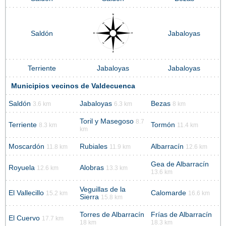
Saldón
Jabaloyas
Terriente
Jabaloyas
Jabaloyas
Municipios vecinos de Valdecuenca
Saldón
Jabaloyas
Bezas
3.6 km
6.3 km
8 km
Toril y Masegoso
8.7
Terriente
Tormón
8.3 km
11.4 km
km
Moscardón
Rubiales
Albarracín
11.8 km
11.9 km
12.6 km
Gea de Albarracín
Royuela
Alobras
12.6 km
13.3 km
13.6 km
Veguillas de la
El Vallecillo
Calomarde
15.2 km
16.6 km
Sierra
15.8 km
Torres de Albarracín
Frías de Albarracín
El Cuervo
17.7 km
18 km
18.3 km