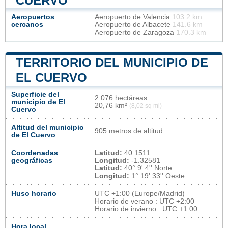
CUERVO
Aeropuertos
Aeropuerto de Valencia
103.2 km
cercanos
Aeropuerto de Albacete
141.6 km
Aeropuerto de Zaragoza
170.3 km
TERRITORIO DEL MUNICIPIO DE
EL CUERVO
Superficie del
2 076 hectáreas
municipio de El
20,76 km²
(8,02 sq mi)
Cuervo
Altitud del municipio
905 metros de altitud
de El Cuervo
Coordenadas
Latitud:
40.1511
geográficas
Longitud:
-1.32581
Latitud:
40° 9' 4'' Norte
Longitud:
1° 19' 33'' Oeste
Huso horario
UTC
+1:00 (Europe/Madrid)
Horario de verano : UTC +2:00
Horario de invierno : UTC +1:00
Hora local