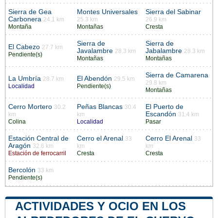
Sierra de Gea
Montes Universales
Sierra del Sabinar
Carbonera
24.1 km
25.3 km
26.9 km
Montaña
Montañas
Cresta
Sierra de
Sierra de
El Cabezo
27.7 km
Javalambre
Jabalambre
28.3 km
28.3 km
Pendiente(s)
Montañas
Montañas
Sierra de Camarena
La Umbría
El Abendón
28.7 km
29.5 km
29.8 km
Localidad
Pendiente(s)
Montañas
Cerro Mortero
Peñas Blancas
El Puerto de
30.2
30.4
Escandón
km
km
31.4 km
Colina
Localidad
Pasar
Estación Central de
Cerro el Arenal
Cerro El Arenal
33
33
Aragón
32.6 km
km
km
Estación de ferrocarril
Cresta
Cresta
Bercolón
33 km
Pendiente(s)
ACTIVIDADES Y OCIO EN LOS