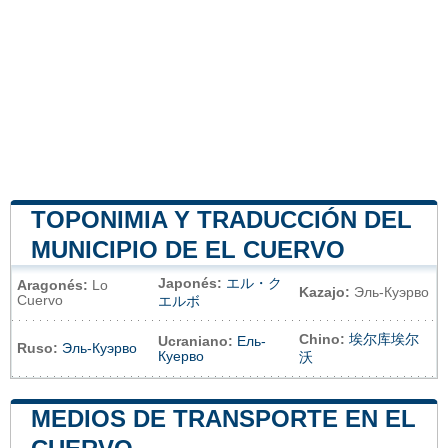
TOPONIMIA Y TRADUCCIÓN DEL
MUNICIPIO DE EL CUERVO
Japonés:
エル・ク
Aragonés:
Lo
Kazajo:
Эль-Куэрво
Cuervo
エルボ
Chino:
埃尔库埃尔
Ucraniano:
Ель-
Ruso:
Эль-Куэрво
Куерво
沃
MEDIOS DE TRANSPORTE EN EL