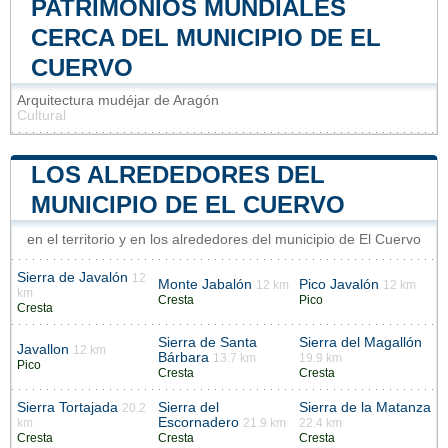
PATRIMONIOS MUNDIALES
CERCA DEL MUNICIPIO DE EL
CUERVO
Arquitectura mudéjar de Aragón
Cultural
LOS ALREDEDORES DEL
MUNICIPIO DE EL CUERVO
en el territorio y en los alrededores del municipio de El Cuervo
Sierra de Javalón
12
Monte Jabalón
Pico Javalón
12 km
12 km
km
Cresta
Pico
Cresta
Sierra de Santa
Sierra del Magallón
Javallon
12 km
Bárbara
13.7 km
19.9 km
Pico
Cresta
Cresta
Sierra Tortajada
Sierra del
Sierra de la Matanza
20.2
Escornadero
km
21.9 km
22.4 km
Cresta
Cresta
Cresta