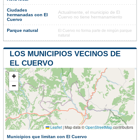
Ciudades
Actualmente, el municipio de El
hermanadas con El
Cuervo no tiene hermanamiento
Cuervo
Parque natural
El Cuervo no forma parte de ningún parque
natural
LOS MUNICIPIOS VECINOS DE
EL CUERVO
+
−
Leaflet
|
Map data ©
OpenStreetMap
contributors
Municipios que limitan con El Cuervo