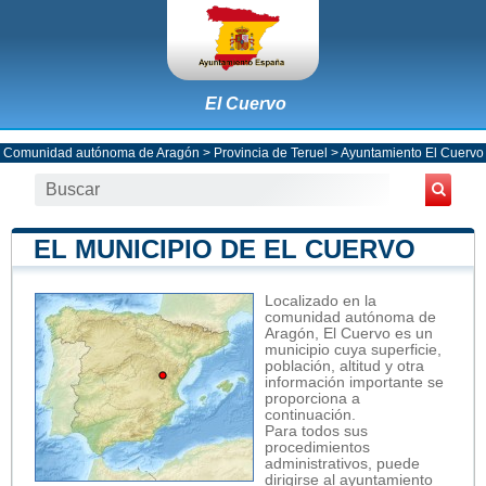
El Cuervo
Comunidad autónoma de Aragón
>
Provincia de Teruel
>
Ayuntamiento El Cuervo
EL MUNICIPIO DE EL CUERVO
Localizado en la
comunidad autónoma de
Aragón, El Cuervo es un
municipio cuya superficie,
población, altitud y otra
información importante se
proporciona a
continuación.
Para todos sus
procedimientos
administrativos, puede
dirigirse al ayuntamiento