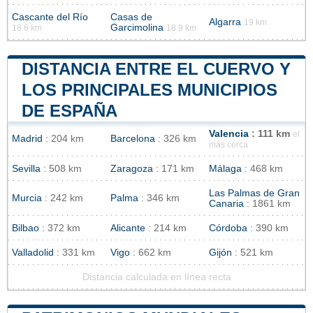
Cascante del Río
Casas de
Algarra
19 km
Garcimolina
18.6 km
18.9 km
DISTANCIA ENTRE EL CUERVO Y
LOS PRINCIPALES MUNICIPIOS
DE ESPAÑA
Valencia
: 111 km
el
Madrid
: 204 km
Barcelona
: 326 km
más cerca
Sevilla
: 508 km
Zaragoza
: 171 km
Málaga
: 468 km
Las Palmas de Gran
Murcia
: 242 km
Palma
: 346 km
Canaria
: 1861 km
Bilbao
: 372 km
Alicante
: 214 km
Córdoba
: 390 km
Valladolid
: 331 km
Vigo
: 662 km
Gijón
: 521 km
Distancia calculada en línea recta