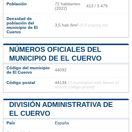
Población
72 habitantes
413 / 3 479
(2022)
Densidad de
población del
3,5 hab./km²
(9,0 pop/sq mi)
municipio de El
Cuervo
NÚMEROS OFICIALES DEL
MUNICIPIO DE EL CUERVO
Código del municipio
44092
de El Cuervo
Código postal
44134
(3 municipios más tienen el
mismo código postal)
DIVISIÓN ADMINISTRATIVA DE
EL CUERVO
País
España