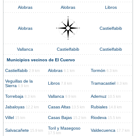
Alobras
Alobras
Libros
Alobras
Castielfabib
Vallanca
Castielfabib
Castielfabib
Municipios vecinos de El Cuervo
Castielfabib
Alobras
Tormón
2.9 km
6.1 km
6.3 km
Veguillas de la
Libros
Tramacastiel
7.8 km
8.3 km
Sierra
6.9 km
Torrebaja
Vallanca
Ademuz
8.3 km
9.9 km
10.5 km
Jabaloyas
Casas Altas
Rubiales
12.2 km
13.5 km
14.8 km
Villel
Casas Bajas
Riodeva
15 km
15.2 km
15.5 km
Toril y Masegoso
Salvacañete
Valdecuenca
15.9 km
17.7 km
17.5 km