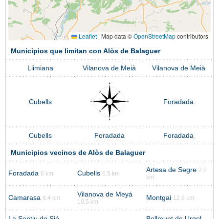
Leaflet
|
Map data ©
OpenStreetMap
contributors
Municipios que limitan con Alòs de Balaguer
Llimiana
Vilanova de Meià
Vilanova de Meià
Cubells
Foradada
Cubells
Foradada
Foradada
Municipios vecinos de Alòs de Balaguer
Artesa de Segre
7.5
Foradada
Cubells
6 km
6.5 km
km
Vilanova de Meyá
Camarasa
Montgai
8.4 km
12.6 km
10.5 km
La Sentiu de Sió
Bellmunt de Urgel