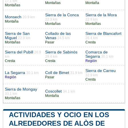
17.1 km
Montañas
Montaña
Montañas
Sierra de la Conca
Sierra de la Mora
Monsech
20.9 km
22.3 km
22.9 km
Montaña
Montañas
Montañas
Sierra de San
Collado de las
Sierra de Blancafort
Miguel
Venas
22.9 km
24.5 km
26.4 km
Montañas
Pasar
Cresta
Sierra del Pubill
Sierra de Sabinós
Comarca de
26.9
Segarra
km
29.4 km
30.1 km
Cresta
Cresta
Región
Sierra de Carreu
La Segarra
Coll de Bimet
30.1 km
31.9 km
32.9 km
Región
Pasar
Cresta
Sierra de Mongay
Coscollet
34.1 km
33.1 km
Montaña
Montañas
ACTIVIDADES Y OCIO EN LOS
ALREDEDORES DE ALÒS DE