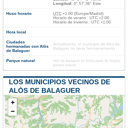
Longitud:
0° 57' 36'' Este
Huso horario
UTC
+1:00 (Europe/Madrid)
Horario de verano : UTC +2:00
Horario de invierno : UTC +1:00
Hora local
Ciudades
Actualmente, el municipio de Alòs de
hermanadas con Alòs
Balaguer no tiene hermanamiento
de Balaguer
Parque natural
Alòs de Balaguer no forma parte de ningún
parque natural
LOS MUNICIPIOS VECINOS DE
ALÒS DE BALAGUER
+
−