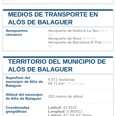
MEDIOS DE TRANSPORTE EN
ALÒS DE BALAGUER
Aeropuertos
Aeropuerto de Andorra-La Seu
60.3
cercanos
km
Aeropuerto de Reus
86.9 km
Aeropuerto de Barcelona-El Prat
115.6
km
TERRITORIO DEL MUNICIPIO DE
ALÒS DE BALAGUER
Superficie del
6 871 hectáreas
municipio de Alòs de
68,71 km²
(26,53 sq mi)
Balaguer
Altitud del municipio
292 metros de altitud
de Alòs de Balaguer
Coordenadas
Latitud:
41.9119
geográficas
Longitud:
0.960012
Latitud:
41° 54' 43'' Norte