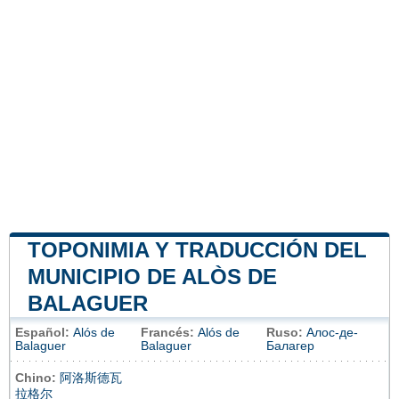
TOPONIMIA Y TRADUCCIÓN DEL
MUNICIPIO DE ALÒS DE
BALAGUER
Español:
Alós de
Francés:
Alós de
Ruso:
Алос-де-
Balaguer
Balaguer
Балагер
Chino:
阿洛斯德瓦
拉格尔