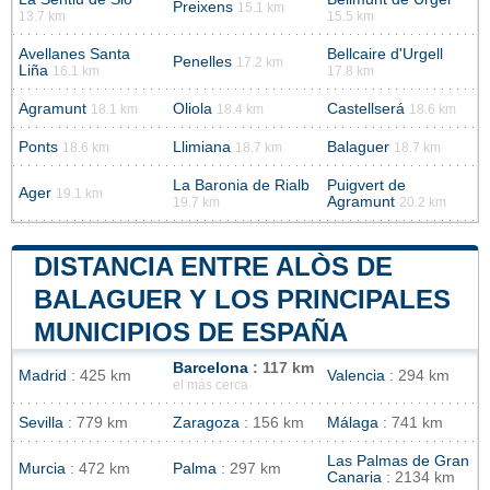
Preixens
15.1 km
13.7 km
15.5 km
Avellanes Santa
Bellcaire d'Urgell
Penelles
17.2 km
Liña
16.1 km
17.8 km
Agramunt
Oliola
Castellserá
18.1 km
18.4 km
18.6 km
Ponts
Llimiana
Balaguer
18.6 km
18.7 km
18.7 km
La Baronia de Rialb
Puigvert de
Ager
19.1 km
Agramunt
19.7 km
20.2 km
DISTANCIA ENTRE ALÒS DE
BALAGUER Y LOS PRINCIPALES
MUNICIPIOS DE ESPAÑA
Barcelona
: 117 km
Madrid
: 425 km
Valencia
: 294 km
el más cerca
Sevilla
: 779 km
Zaragoza
: 156 km
Málaga
: 741 km
Las Palmas de Gran
Murcia
: 472 km
Palma
: 297 km
Canaria
: 2134 km