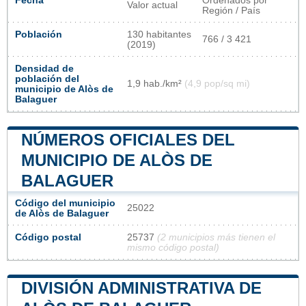
Fecha
Ordenados por
Valor actual
Región / País
Población
130 habitantes
766 / 3 421
(2019)
Densidad de
población del
1,9 hab./km²
(4,9 pop/sq mi)
municipio de Alòs de
Balaguer
NÚMEROS OFICIALES DEL
MUNICIPIO DE ALÒS DE
BALAGUER
Código del municipio
25022
de Alòs de Balaguer
Código postal
25737
(2 municipios más tienen el
mismo código postal)
DIVISIÓN ADMINISTRATIVA DE