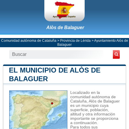
Alòs de Balaguer
Comunidad autónoma de Cataluña
>
Provincia de Lérida
>
Ayuntamiento Alòs de
Balaguer
EL MUNICIPIO DE ALÒS DE
BALAGUER
Localizado en la
comunidad autónoma de
Cataluña, Alòs de Balaguer
es un municipio cuya
superficie, población,
altitud y otra información
importante se proporciona
a continuación.
Para todos sus