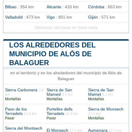
Bilbao
: 354 km
Alicante
: 416 km
Córdoba
: 663 km
Valladolid
: 473 km
Vigo
: 801 km
Gijón
: 571 km
Distancia calculada en línea recta
LOS ALREDEDORES DEL
MUNICIPIO DE ALÒS DE
BALAGUER
en el territorio y en los alrededores del municipio de Alòs de
Balaguer
Sierra Carbonera
Sierra de San
Sierra de San
3.8
Mamed
Mamet
km
6.1 km
6.1 km
Montañas
Montañas
Montañas
Paso de los
Portelles dells
Sierra de Monsech
Terradets
Terradets
14.9 km
14.9 km
17.1 km
Pasar
Pasar
Montañas
Sierra del Montsech
El Monsech
Aumenara
17.1 km
20.1 km