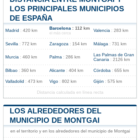
LOS PRINCIPALES MUNICIPIOS
DE ESPAÑA
Barcelona
: 112 km
Madrid
: 420 km
Valencia
: 283 km
el más cerca
Sevilla
: 772 km
Zaragoza
: 154 km
Málaga
: 731 km
Las Palmas de Gran
Murcia
: 460 km
Palma
: 286 km
Canaria
: 2126 km
Bilbao
: 360 km
Alicante
: 404 km
Córdoba
: 655 km
Valladolid
: 473 km
Vigo
: 802 km
Gijón
: 575 km
Distancia calculada en línea recta
LOS ALREDEDORES DEL
MUNICIPIO DE MONTGAI
en el territorio y en los alrededores del municipio de Montgai