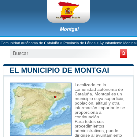
Montgai
Comunidad autónoma de Cataluña
>
Provincia de Lérida
>
Ayuntamiento Montgai
EL MUNICIPIO DE MONTGAI
Localizado en la
comunidad autónoma de
Cataluña, Montgai es un
municipio cuya superficie,
población, altitud y otra
información importante se
proporciona a
continuación.
Para todos sus
procedimientos
administrativos, puede
dirigirse al ayuntamiento