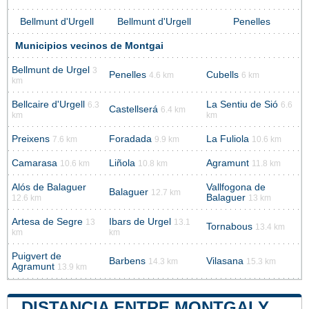
Bellmunt d'Urgell
Bellmunt d'Urgell
Penelles
Municipios vecinos de Montgai
Bellmunt de Urgel
3
Penelles
Cubells
4.6 km
6 km
km
Bellcaire d'Urgell
La Sentiu de Sió
6.3
6.6
Castellserá
6.4 km
km
km
Preixens
Foradada
La Fuliola
7.6 km
9.9 km
10.6 km
Camarasa
Liñola
Agramunt
10.6 km
10.8 km
11.8 km
Alós de Balaguer
Vallfogona de
Balaguer
12.7 km
Balaguer
12.6 km
13 km
Artesa de Segre
Ibars de Urgel
13
13.1
Tornabous
13.4 km
km
km
Puigvert de
Barbens
Vilasana
14.3 km
15.3 km
Agramunt
13.9 km
DISTANCIA ENTRE MONTGAI Y