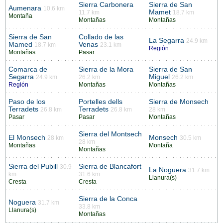
Sierra Carbonera
Sierra de San
Aumenara
10.6 km
Mamet
11.7 km
18.7 km
Montaña
Montañas
Montañas
Sierra de San
Collado de las
La Segarra
24.9 km
Mamed
Venas
18.7 km
23.1 km
Región
Montañas
Pasar
Comarca de
Sierra de la Mora
Sierra de San
Segarra
Miguel
24.9 km
26.2 km
26.2 km
Región
Montañas
Montañas
Paso de los
Portelles dells
Sierra de Monsech
Terradets
Terradets
26.8 km
26.8 km
28 km
Pasar
Pasar
Montañas
Sierra del Montsech
El Monsech
Monsech
28 km
30.5 km
28 km
Montañas
Montaña
Montañas
Sierra del Pubill
Sierra de Blancafort
30.9
La Noguera
31.7 km
km
31.6 km
Llanura(s)
Cresta
Cresta
Sierra de la Conca
Noguera
31.7 km
33.8 km
Llanura(s)
Montañas