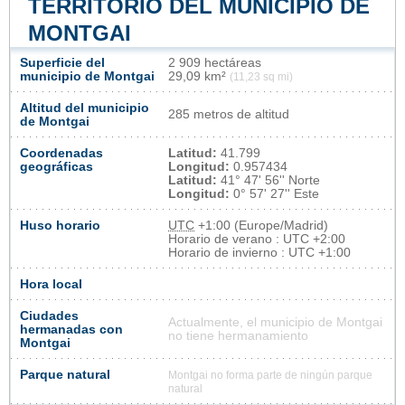
TERRITORIO DEL MUNICIPIO DE
MONTGAI
Superficie del
2 909 hectáreas
municipio de Montgai
29,09 km²
(11,23 sq mi)
Altitud del municipio
285 metros de altitud
de Montgai
Coordenadas
Latitud:
41.799
geográficas
Longitud:
0.957434
Latitud:
41° 47' 56'' Norte
Longitud:
0° 57' 27'' Este
Huso horario
UTC
+1:00 (Europe/Madrid)
Horario de verano : UTC +2:00
Horario de invierno : UTC +1:00
Hora local
Ciudades
Actualmente, el municipio de Montgai
hermanadas con
no tiene hermanamiento
Montgai
Parque natural
Montgai no forma parte de ningún parque
natural