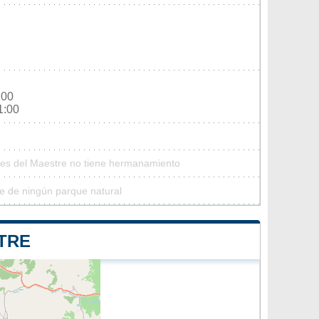
:00
1:00
Ares del Maestre no tiene hermanamiento
e de ningún parque natural
TRE