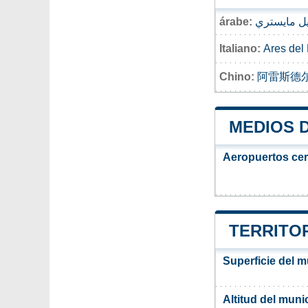
árabe:
ل مايستري
Italiano:
Ares del
Chino:
阿雷斯德
MEDIOS 
Aeropuertos ce
TERRITOR
Superficie del m
Altitud del muni