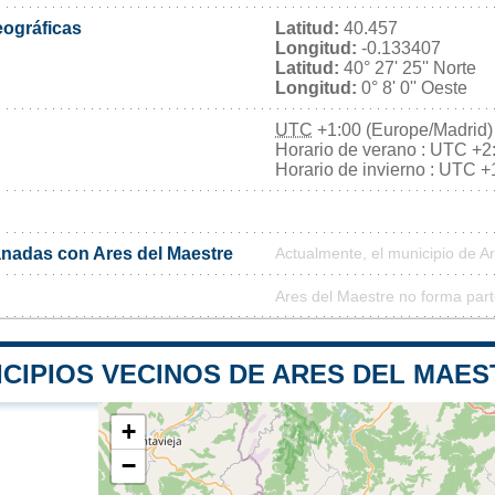
ográficas
Latitud:
40.457
Longitud:
-0.133407
Latitud:
40° 27' 25'' Norte
Longitud:
0° 8' 0'' Oeste
UTC
+1:00 (Europe/Madrid)
Horario de verano : UTC +2
Horario de invierno : UTC +
nadas con Ares del Maestre
Actualmente, el municipio de 
Ares del Maestre no forma part
ICIPIOS VECINOS DE ARES DEL MAES
+
−