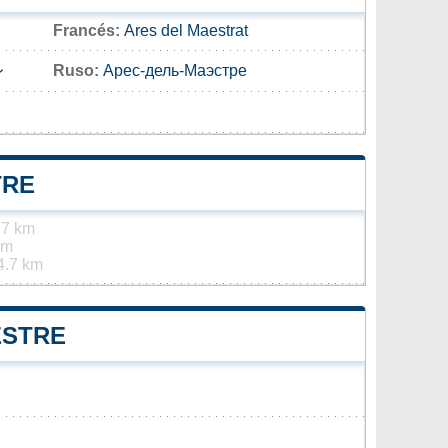
Francés:
Ares del Maestrat
レ
Ruso:
Арес-дель-Маэстре
TRE
.7 km
km
4.7 km
ESTRE