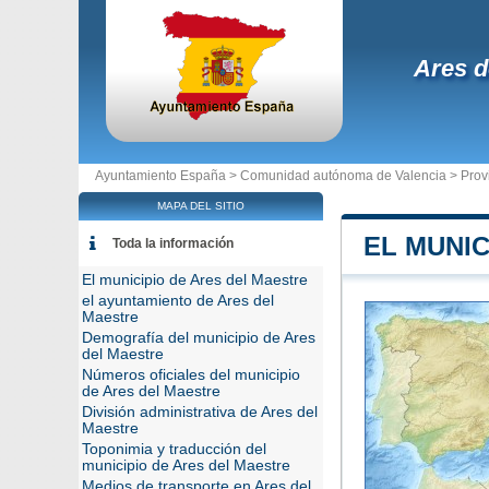
Ares d
Ayuntamiento España >
Comunidad autónoma de Valencia
>
Prov
MAPA DEL SITIO
EL MUNIC
Toda la información
El municipio de Ares del Maestre
el ayuntamiento de Ares del
Maestre
Demografía del municipio de Ares
del Maestre
Números oficiales del municipio
de Ares del Maestre
División administrativa de Ares del
Maestre
Toponimia y traducción del
municipio de Ares del Maestre
Medios de transporte en Ares del