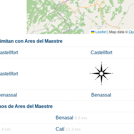
Leaflet
|
Map data ©
Op
imitan con Ares del Maestre
astellfort
Castellfort
astellfort
enassal
Benassal
nos de Ares del Maestre
Benasal
8.8 km
Catí
.4 km
13.3 km