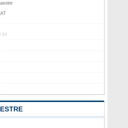
aestre
RAT
0 64
AESTRE