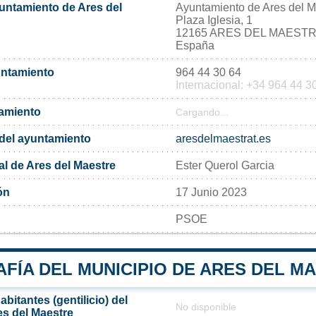
yuntamiento de Ares del
Ayuntamiento de Ares del M
Plaza Iglesia, 1
12165 ARES DEL MAEST
España
untamiento
964 44 30 64
Internacional: +34 964 44 3
tamiento
Cargando...
l del ayuntamiento
aresdelmaestrat.es
al de Ares del Maestre
Ester Querol Garcia
ón
17 Junio 2023
PSOE
FÍA DEL MUNICIPIO DE ARES DEL M
bitantes (gentilicio) del
No disponible
es del Maestre