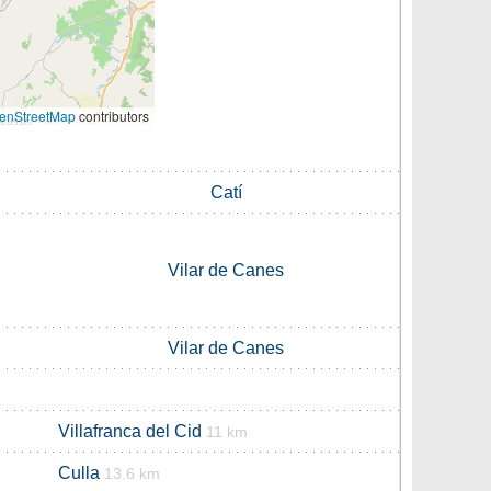
enStreetMap
contributors
Catí
Vilar de Canes
Vilar de Canes
Villafranca del Cid
11 km
Culla
13.6 km