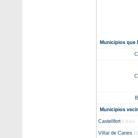
Municipios que l
C
C
B
Municipios veci
Castellfort
6.9 km
Villar de Canes
12