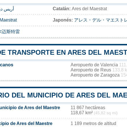
Catalán:
Ares del Maestrat
أريس دي
 Maestrat
Japonés:
アレス・デル・マエスト
尔迈斯特雷
DE TRANSPORTE EN ARES DEL MAES
rcanos
Aeropuerto de Valencia
111
Aeropuerto de Reus
133.8 
Aeropuerto de Zaragoza
15
IO DEL MUNICIPIO DE ARES DEL MA
unicipio de Ares del Maestre
11 867 hectáreas
118,67 km²
(45,82 sq mi)
cipio de Ares del Maestre
1 189 metros de altitud