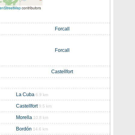
enStreetMap
contributors
Forcall
Forcall
Castellfort
La Cuba
6.9 km
Castellfort
9.5 km
Morella
10.8 km
Bordón
14.6 km