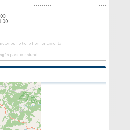
:00
1:00
inctorres no tiene hermanamiento
ingún parque natural