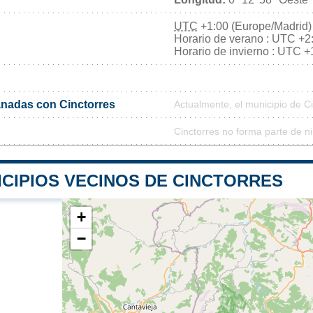
UTC
+1:00 (Europe/Madrid)
Horario de verano : UTC +2
Horario de invierno : UTC +
nadas con Cinctorres
Actualmente, el municipio de C
Cinctorres no forma parte de n
ICIPIOS VECINOS DE CINCTORRES
+
−