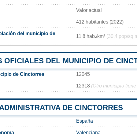
Valor actual
412 habitantes (2022)
lación del municipio de
11,8 hab./km²
(30,4 pop/sq m
 OFICIALES DEL MUNICIPIO DE CIN
cipio de Cinctorres
12045
12318
(Otro municipio tiene
 ADMINISTRATIVA DE CINCTORRES
España
ónoma
Valenciana