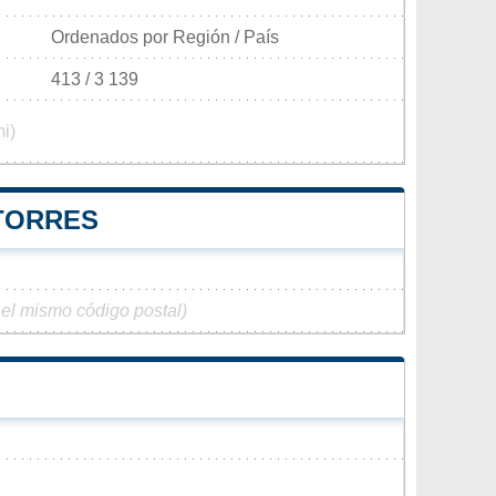
Ordenados por Región / País
413 / 3 139
i)
CTORRES
 el mismo código postal)