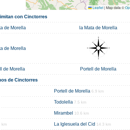
Leaflet
|
Map data ©
Op
limitan con Cinctorres
ta de Morella
la Mata de Morella
ta de Morella
ll de Morella
Portell de Morella
nos de Cinctorres
Portell de Morella
6.9 km
Todolella
7.5 km
Mirambel
10.6 km
La Iglesuela del Cid
2 km
14.3 km