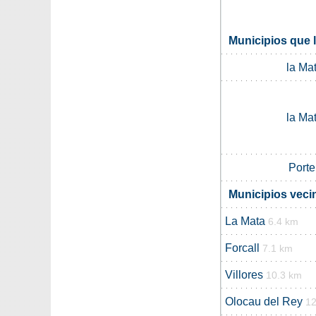
Municipios que 
la Ma
la Ma
Porte
Municipios veci
La Mata
6.4 km
Forcall
7.1 km
Villores
10.3 km
Olocau del Rey
1