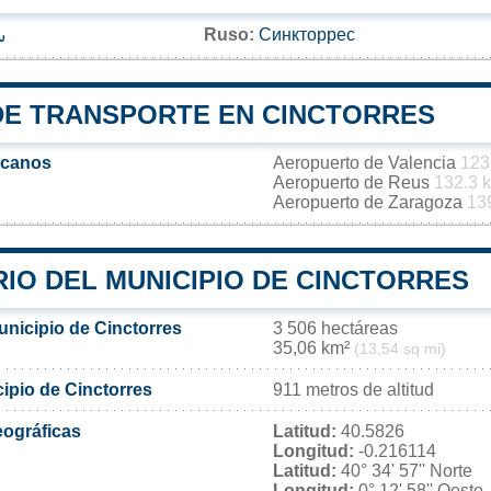
Ruso:
Синкторрес
س
DE TRANSPORTE EN CINCTORRES
rcanos
Aeropuerto de Valencia
123
Aeropuerto de Reus
132.3 
Aeropuerto de Zaragoza
13
IO DEL MUNICIPIO DE CINCTORRES
unicipio de Cinctorres
3 506 hectáreas
35,06 km²
(13,54 sq mi)
cipio de Cinctorres
911 metros de altitud
ográficas
Latitud:
40.5826
Longitud:
-0.216114
Latitud:
40° 34' 57'' Norte
Longitud:
0° 12' 58'' Oeste