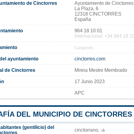
yuntamiento de Cinctorres
Ayuntamiento de Cinctorres
La Plaza, 6
12318 CINCTORRES
España
untamiento
964 18 10 01
Internacional: +34 964 18 1
tamiento
Cargando...
l del ayuntamiento
cinctorres.com
al de Cinctorres
Mireia Mestre Membrado
ón
17 Junio 2023
APC
FÍA DEL MUNICIPIO DE CINCTORRES
bitantes (gentilicio) del
cinctorrano, -a
nctorres