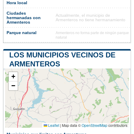
Hora local
Ciudades
Actualmente, el municipio de
hermanadas con
Armenteros no tiene hermanamiento
Armenteros
Parque natural
Armenteros no forma parte de ningún parque
natural
LOS MUNICIPIOS VECINOS DE
ARMENTEROS
+
−
Leaflet
|
Map data ©
OpenStreetMap
contributors