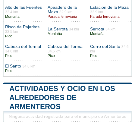
Alto de las Fuentes
Apeadero de la
Estación de la Maza
Maza
32.4 km
32.9 km
32.9 km
Montaña
Parada ferroviaria
Parada ferroviaria
Risco de Pajaritos
La Serrota
Serrota
34 km
34 km
33.5 km
Montaña
Montaña
Pico
Cabeza del Tormal
Cabeza del Torma
Cerro del Santo
34.6
34.6 km
34.6 km
km
Pico
Pico
Pico
El Santo
34.6 km
Pico
ACTIVIDADES Y OCIO EN LOS
ALREDEDORES DE
ARMENTEROS
Ninguna actividad registrada para el municipio de Armenteros