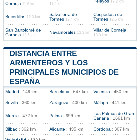
Pelayos
12.2 km
Corneja
11.6 km
11.9 km
Salvatierra de
Cespedosa de
Becedillas
12.3 km
Tormes
Tormes
12.4 km
12.5 km
San Bartolomé de
Villar de Corneja
Navamorales
13.3 km
Corneja
12.5 km
13.3 km
DISTANCIA ENTRE
ARMENTEROS Y LOS
PRINCIPALES MUNICIPIOS DE
ESPAÑA
Madrid
: 149 km
Barcelona
: 647 km
Valencia
: 450 km
Sevilla
: 360 km
Zaragoza
: 400 km
Málaga
: 441 km
Las Palmas de Gran
Murcia
: 472 km
Palma
: 699 km
Canaria
: 1661 km
Bilbao
: 362 km
Alicante
: 495 km
Córdoba
: 307 km