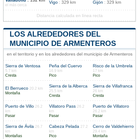
Valladolid
: 132 km
Vigo
: 329 km
Gijón
: 329 km
el más cerca
Distancia calculada en línea recta
LOS ALREDEDORES DEL
MUNICIPIO DE ARMENTEROS
en el territorio y en los alrededores del municipio de Armenteros
Sierra de Ventosa
Peña del Cuervo
Risco de la Umbrela
5.7 km
16.9 km
17 km
Cresta
Pico
Pico
Sierra de la Alberca
Sierra de Villafranca
El Berrueco
20.2 km
25.5 km
26 km
Montaña
Cresta
Cresta
Puerto de Villo
Villatoro Pass
Puerto de Villatoro
26.2
26.2
km
km
26.2 km
Pasar
Pasar
Pasar
Sierra de Ávila
Cabeza Pelada
Cerro de Valdehierro
26.7
27.2
km
km
29.4 km
Montañas
Pico
Montaña