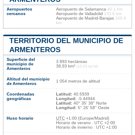
Aeropuertos
Aeropuerto de Salamanca
40.1 km
cercanos
Aeropuerto de Valladolid
133.6 km
Aeropuerto de Madrid-Barajas
160.4
km
TERRITORIO DEL MUNICIPIO DE
ARMENTEROS
Superficie del
3 893 hectáreas
municipio de
38,93 km²
(15,03 sq mi)
Armenteros
Altitud del municipio
1 054 metros de altitud
de Armenteros
Coordenadas
Latitud:
40.5939
geográficas
Longitud:
-5.44944
Latitud:
40° 35' 38'' Norte
Longitud:
5° 26' 58'' Oeste
Huso horario
UTC
+1:00 (Europe/Madrid)
Horario de verano : UTC +2:00
Horario de invierno : UTC +1:00