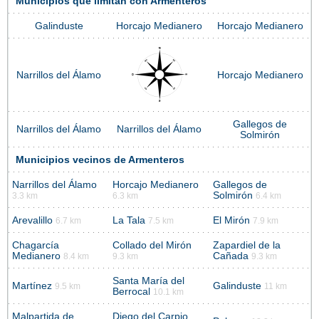
Municipios que limitan con Armenteros
Galinduste
Horcajo Medianero
Horcajo Medianero
Narrillos del Álamo
Horcajo Medianero
Gallegos de
Narrillos del Álamo
Narrillos del Álamo
Solmirón
Municipios vecinos de Armenteros
Narrillos del Álamo
Horcajo Medianero
Gallegos de
Solmirón
3.3 km
6.3 km
6.4 km
Arevalillo
La Tala
El Mirón
6.7 km
7.5 km
7.9 km
Chagarcía
Collado del Mirón
Zapardiel de la
Medianero
Cañada
8.4 km
9.3 km
9.3 km
Santa María del
Martínez
Galinduste
9.5 km
11 km
Berrocal
10.1 km
Malpartida de
Diego del Carpio