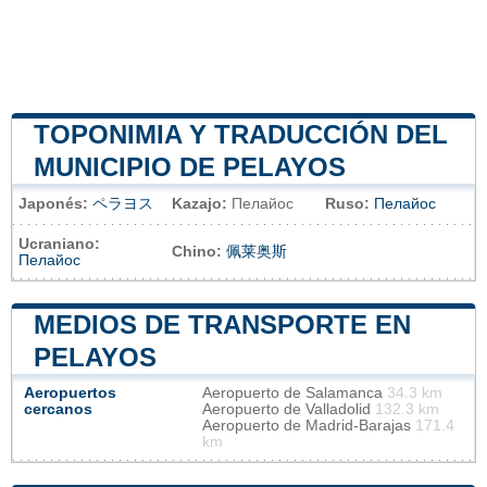
TOPONIMIA Y TRADUCCIÓN DEL
MUNICIPIO DE PELAYOS
Japonés:
ペラヨス
Kazajo:
Пелайос
Ruso:
Пелайос
Ucraniano:
Chino:
佩莱奥斯
Пелайос
MEDIOS DE TRANSPORTE EN
PELAYOS
Aeropuertos
Aeropuerto de Salamanca
34.3 km
cercanos
Aeropuerto de Valladolid
132.3 km
Aeropuerto de Madrid-Barajas
171.4
km