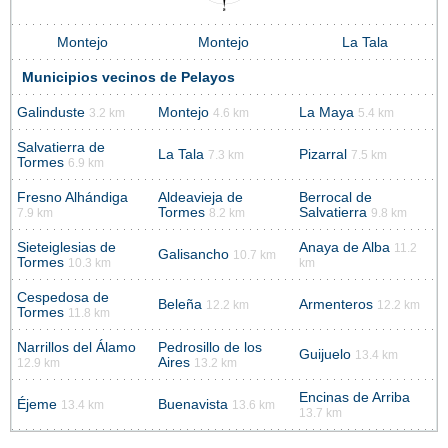
Montejo
Montejo
La Tala
Municipios vecinos de Pelayos
Galinduste
Montejo
La Maya
3.2 km
4.6 km
5.4 km
Salvatierra de
La Tala
Pizarral
7.3 km
7.5 km
Tormes
6.9 km
Fresno Alhándiga
Aldeavieja de
Berrocal de
Tormes
Salvatierra
7.9 km
8.2 km
9.8 km
Sieteiglesias de
Anaya de Alba
11.2
Galisancho
10.7 km
Tormes
10.3 km
km
Cespedosa de
Beleña
Armenteros
12.2 km
12.2 km
Tormes
11.8 km
Narrillos del Álamo
Pedrosillo de los
Guijuelo
13.4 km
Aires
12.9 km
13.2 km
Encinas de Arriba
Éjeme
Buenavista
13.4 km
13.6 km
13.7 km