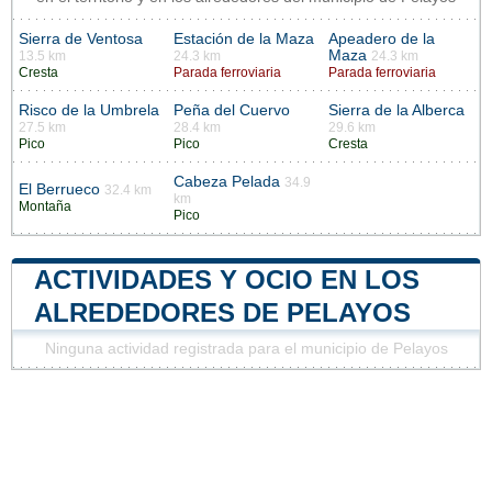
Sierra de Ventosa
Estación de la Maza
Apeadero de la
Maza
13.5 km
24.3 km
24.3 km
Cresta
Parada ferroviaria
Parada ferroviaria
Risco de la Umbrela
Peña del Cuervo
Sierra de la Alberca
27.5 km
28.4 km
29.6 km
Pico
Pico
Cresta
Cabeza Pelada
34.9
El Berrueco
32.4 km
km
Montaña
Pico
ACTIVIDADES Y OCIO EN LOS
ALREDEDORES DE PELAYOS
Ninguna actividad registrada para el municipio de Pelayos