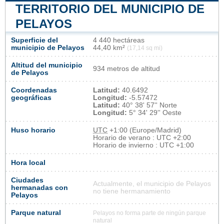
TERRITORIO DEL MUNICIPIO DE
PELAYOS
Superficie del
4 440 hectáreas
municipio de Pelayos
44,40 km²
(17,14 sq mi)
Altitud del municipio
934 metros de altitud
de Pelayos
Coordenadas
Latitud:
40.6492
geográficas
Longitud:
-5.57472
Latitud:
40° 38' 57'' Norte
Longitud:
5° 34' 29'' Oeste
Huso horario
UTC
+1:00 (Europe/Madrid)
Horario de verano : UTC +2:00
Horario de invierno : UTC +1:00
Hora local
Ciudades
Actualmente, el municipio de Pelayos
hermanadas con
no tiene hermanamiento
Pelayos
Parque natural
Pelayos no forma parte de ningún parque
natural