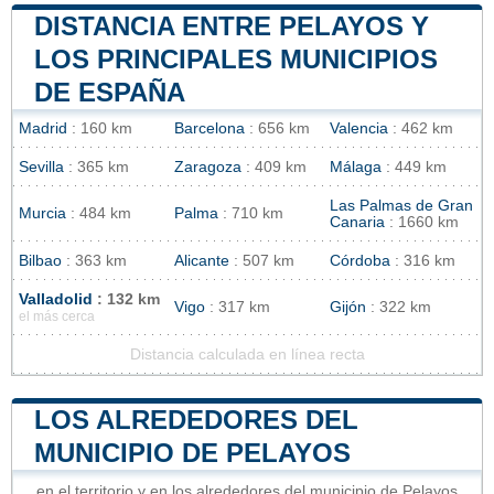
DISTANCIA ENTRE PELAYOS Y
LOS PRINCIPALES MUNICIPIOS
DE ESPAÑA
Madrid
: 160 km
Barcelona
: 656 km
Valencia
: 462 km
Sevilla
: 365 km
Zaragoza
: 409 km
Málaga
: 449 km
Las Palmas de Gran
Murcia
: 484 km
Palma
: 710 km
Canaria
: 1660 km
Bilbao
: 363 km
Alicante
: 507 km
Córdoba
: 316 km
Valladolid
: 132 km
Vigo
: 317 km
Gijón
: 322 km
el más cerca
Distancia calculada en línea recta
LOS ALREDEDORES DEL
MUNICIPIO DE PELAYOS
en el territorio y en los alrededores del municipio de Pelayos