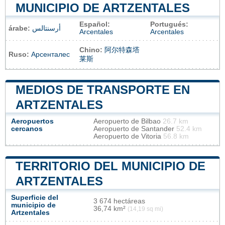
MUNICIPIO DE ARTZENTALES
Español:
Portugués:
árabe:
أرسنتالس
Arcentales
Arcentales
Chino:
阿尔特森塔
Ruso:
Арсенталес
莱斯
MEDIOS DE TRANSPORTE EN
ARTZENTALES
Aeropuertos
Aeropuerto de Bilbao
26.7 km
cercanos
Aeropuerto de Santander
52.4 km
Aeropuerto de Vitoria
56.8 km
TERRITORIO DEL MUNICIPIO DE
ARTZENTALES
Superficie del
3 674 hectáreas
municipio de
36,74 km²
(14,19 sq mi)
Artzentales