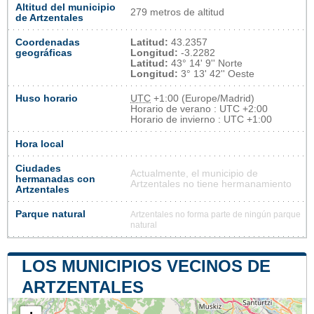
Altitud del municipio
279 metros de altitud
de Artzentales
Coordenadas
Latitud:
43.2357
geográficas
Longitud:
-3.2282
Latitud:
43° 14' 9'' Norte
Longitud:
3° 13' 42'' Oeste
Huso horario
UTC
+1:00 (Europe/Madrid)
Horario de verano : UTC +2:00
Horario de invierno : UTC +1:00
Hora local
Ciudades
Actualmente, el municipio de
hermanadas con
Artzentales no tiene hermanamiento
Artzentales
Parque natural
Artzentales no forma parte de ningún parque
natural
LOS MUNICIPIOS VECINOS DE
ARTZENTALES