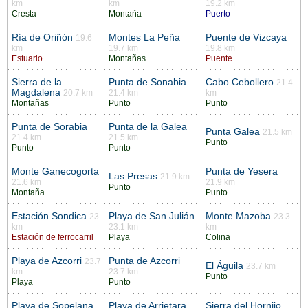
km
km
19.2 km
Cresta
Montaña
Puerto
Ría de Oriñón
Montes La Peña
Puente de Vizcaya
19.6
km
19.7 km
19.8 km
Estuario
Montañas
Puente
Sierra de la
Punta de Sonabia
Cabo Cebollero
21.4
Magdalena
20.7 km
21.4 km
km
Montañas
Punto
Punto
Punta de Sorabia
Punta de la Galea
Punta Galea
21.5 km
21.4 km
21.5 km
Punto
Punto
Punto
Monte Ganecogorta
Punta de Yesera
Las Presas
21.9 km
21.6 km
21.9 km
Punto
Montaña
Punto
Estación Sondica
Playa de San Julián
Monte Mazoba
23
23.3
km
23.1 km
km
Estación de ferrocarril
Playa
Colina
Playa de Azcorri
Punta de Azcorri
23.7
El Águila
23.7 km
km
23.7 km
Punto
Playa
Punto
Playa de Sopelana
Playa de Arrietara
Sierra del Hornijo