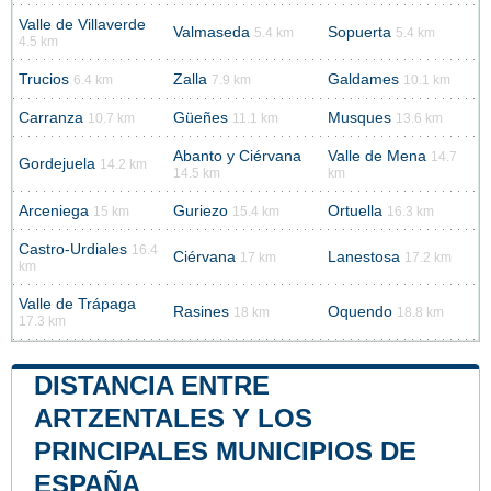
Valle de Villaverde
Valmaseda
Sopuerta
5.4 km
5.4 km
4.5 km
Trucios
Zalla
Galdames
6.4 km
7.9 km
10.1 km
Carranza
Güeñes
Musques
10.7 km
11.1 km
13.6 km
Abanto y Ciérvana
Valle de Mena
14.7
Gordejuela
14.2 km
14.5 km
km
Arceniega
Guriezo
Ortuella
15 km
15.4 km
16.3 km
Castro-Urdiales
16.4
Ciérvana
Lanestosa
17 km
17.2 km
km
Valle de Trápaga
Rasines
Oquendo
18 km
18.8 km
17.3 km
DISTANCIA ENTRE
ARTZENTALES Y LOS
PRINCIPALES MUNICIPIOS DE
ESPAÑA