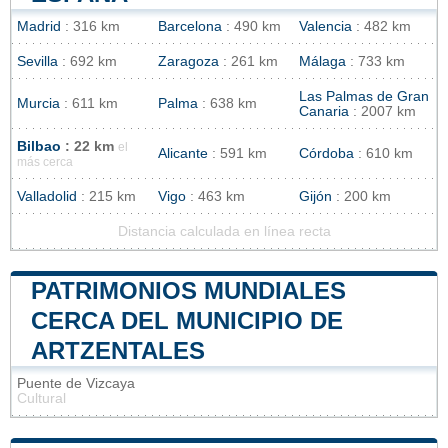
Madrid
: 316 km
Barcelona
: 490 km
Valencia
: 482 km
Sevilla
: 692 km
Zaragoza
: 261 km
Málaga
: 733 km
Las Palmas de Gran
Murcia
: 611 km
Palma
: 638 km
Canaria
: 2007 km
Bilbao
: 22 km
el
Alicante
: 591 km
Córdoba
: 610 km
más cerca
Valladolid
: 215 km
Vigo
: 463 km
Gijón
: 200 km
Distancia calculada en línea recta
PATRIMONIOS MUNDIALES
CERCA DEL MUNICIPIO DE
ARTZENTALES
Puente de Vizcaya
Cultural