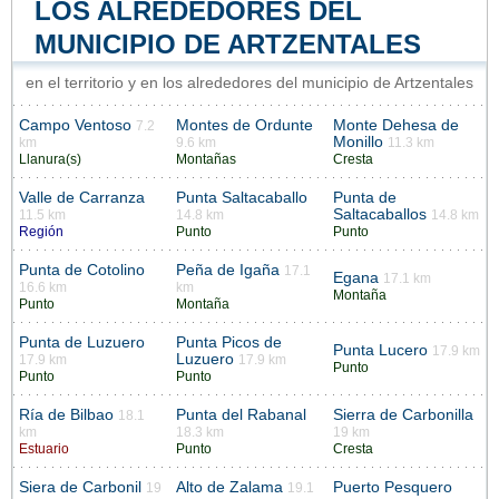
LOS ALREDEDORES DEL
MUNICIPIO DE ARTZENTALES
en el territorio y en los alrededores del municipio de Artzentales
Campo Ventoso
Montes de Ordunte
Monte Dehesa de
7.2
Monillo
km
9.6 km
11.3 km
Llanura(s)
Montañas
Cresta
Valle de Carranza
Punta Saltacaballo
Punta de
Saltacaballos
11.5 km
14.8 km
14.8 km
Región
Punto
Punto
Punta de Cotolino
Peña de Igaña
17.1
Egana
17.1 km
16.6 km
km
Montaña
Punto
Montaña
Punta de Luzuero
Punta Picos de
Punta Lucero
17.9 km
Luzuero
17.9 km
17.9 km
Punto
Punto
Punto
Ría de Bilbao
Punta del Rabanal
Sierra de Carbonilla
18.1
km
18.3 km
19 km
Estuario
Punto
Cresta
Siera de Carbonil
Alto de Zalama
Puerto Pesquero
19
19.1