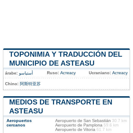
TOPONIMIA Y TRADUCCIÓN DEL
MUNICIPIO DE ASTEASU
Ruso:
Астеасу
Ucraniano:
Астеасу
árabe:
أستياسو
Chino:
阿斯特亚苏
MEDIOS DE TRANSPORTE EN
ASTEASU
Aeropuertos
Aeropuerto de San Sebastián
30.7 km
cercanos
Aeropuerto de Pamplona
59.6 km
Aeropuerto de Vitoria
61.7 km