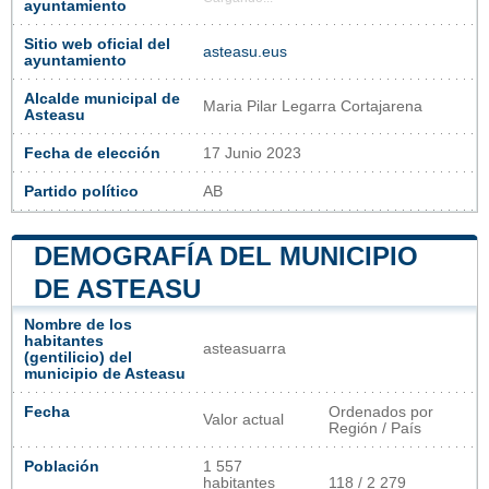
ayuntamiento
Sitio web oficial del
asteasu.eus
ayuntamiento
Alcalde municipal de
Maria Pilar Legarra Cortajarena
Asteasu
Fecha de elección
17 Junio 2023
Partido político
AB
DEMOGRAFÍA DEL MUNICIPIO
DE ASTEASU
Nombre de los
habitantes
asteasuarra
(gentilicio) del
municipio de Asteasu
Fecha
Ordenados por
Valor actual
Región / País
Población
1 557
habitantes
118 / 2 279