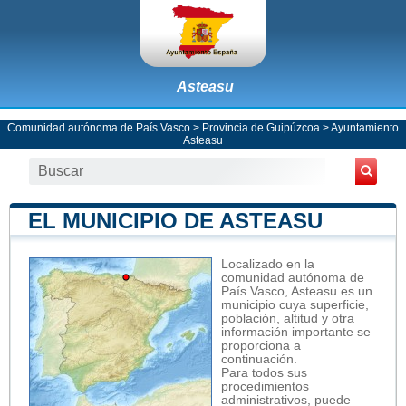
Asteasu
Comunidad autónoma de País Vasco
>
Provincia de Guipúzcoa
>
Ayuntamiento
Asteasu
EL MUNICIPIO DE ASTEASU
Localizado en la
comunidad autónoma de
País Vasco, Asteasu es un
municipio cuya superficie,
población, altitud y otra
información importante se
proporciona a
continuación.
Para todos sus
procedimientos
administrativos, puede