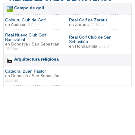
Campo de golf
Goiburu Club de Golf
Real Golf de Zarauz
en
Andoain
en
Zarautz
6.7 km
11.8 km
Real Nuevo Club Golf
Real Golf Club de San
Basozabal
Sebastián
en
Donostia / San Sebastián
en
Hondarribia
27.1 km
15.2 km
Arquitectura religiosa
Catedral Buen Pastor
en
Donostia / San Sebastián
16.6 km