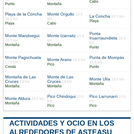
Cabo
Punto
Montaña
Playa de la Concha
Monte Orgullo
16.5
La Concha
16.5 km
16.5 km
km
Playa
Playa
Cabo
Punta
Monte Mandoegui
Monte Izarraitz
16.6
Iruarriaundieta
16.9
16.6 km
km
km
Montaña
Montaña
Punto
Monte Pagochueta
Punta de Mompás
Monte Arano
18.6 km
17.9 km
18.8 km
Pico
Cresta
Punto
Montaña de Las
Monte de Las
Monte Ulía
19.6 km
Cruces
Cruces
19 km
19 km
Montaña
Montaña
Montaña
Pico Chindoqui
Pico Larrunarri
19.6
19.6
Monte Aldura
19.6 km
km
km
Montaña
Pico
Pico
ACTIVIDADES Y OCIO EN LOS
ALREDEDORES DE ASTEASU