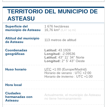
TERRITORIO DEL MUNICIPIO DE
ASTEASU
Superficie del
1 676 hectáreas
municipio de Asteasu
16,76 km²
(6,47 sq mi)
Altitud del municipio
113 metros de altitud
de Asteasu
Coordenadas
Latitud:
43.1928
geográficas
Longitud:
-2.09536
Latitud:
43° 11' 34'' Norte
Longitud:
2° 5' 43'' Oeste
Huso horario
UTC
+1:00 (Europe/Madrid)
Horario de verano : UTC +2:00
Horario de invierno : UTC +1:00
Hora local
Ciudades
Actualmente, el municipio de Asteasu
hermanadas con
no tiene hermanamiento
Asteasu