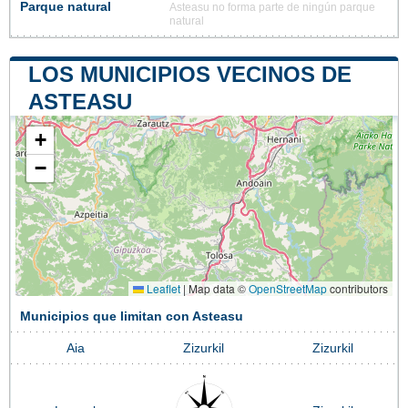
Parque natural
Asteasu no forma parte de ningún parque
natural
LOS MUNICIPIOS VECINOS DE
ASTEASU
+
−
Leaflet
|
Map data ©
OpenStreetMap
contributors
Municipios que limitan con Asteasu
Aia
Zizurkil
Zizurkil