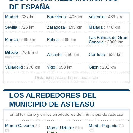
DE ESPAÑA
Madrid
: 337 km
Barcelona
: 405 km
Valencia
: 439 km
Sevilla
: 726 km
Zaragoza
: 199 km
Málaga
: 748 km
Las Palmas de Gran
Murcia
: 585 km
Palma
: 565 km
Canaria
: 2060 km
Bilbao
: 70 km
el
Alicante
: 556 km
Córdoba
: 633 km
más cerca
Valladolid
: 276 km
Vigo
: 553 km
Gijón
: 291 km
Distancia calculada en línea recta
LOS ALREDEDORES DEL
MUNICIPIO DE ASTEASU
en el territorio y en los alrededores del municipio de Asteasu
Monte Gazuma
Monte Pagoeta
5.9
7.3
Monte Uzturre
6 km
km
km
Cresta