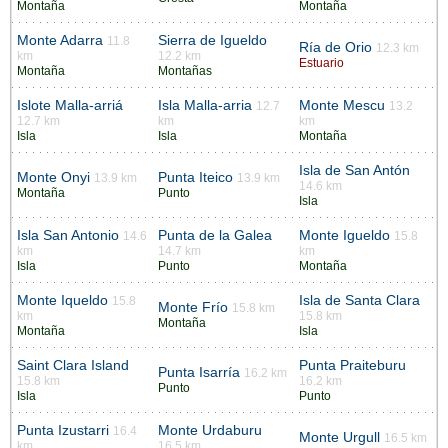
Montaña
Montaña
Monte Adarra
Sierra de Igueldo
11.8
Ría de Orio
12.3 km
km
12.2 km
Estuario
Montaña
Montañas
Islote Malla-arriá
Isla Malla-arria
Monte Mescu
12.7
13.2
12.7 km
km
km
Isla
Isla
Montaña
Isla de San Antón
Monte Onyi
Punta Iteico
13.9 km
13.9 km
14.6 km
Montaña
Punto
Isla
Isla San Antonio
Punta de la Galea
Monte Igueldo
14.6
15.8
km
14.7 km
km
Isla
Punto
Montaña
Monte Iqueldo
Isla de Santa Clara
15.8
Monte Frío
15.8 km
km
15.8 km
Montaña
Montaña
Isla
Saint Clara Island
Punta Praiteburu
Punta Isarría
16.2 km
15.8 km
16.2 km
Punto
Isla
Punto
Punta Izustarri
Monte Urdaburu
16.4
Monte Urgull
16.5 km
km
16.5 km