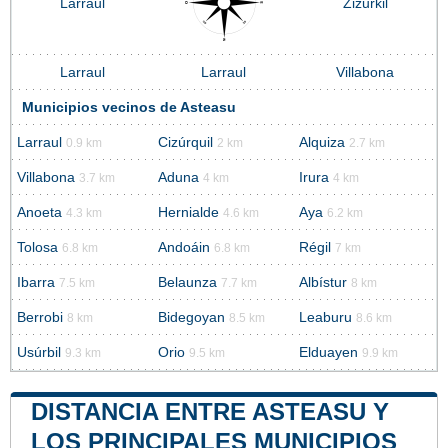
Larraul
Zizurkil
Larraul
Larraul
Villabona
Municipios vecinos de Asteasu
Larraul
Cizúrquil
Alquiza
0.9 km
2 km
2.7 km
Villabona
Aduna
Irura
3.7 km
4 km
4 km
Anoeta
Hernialde
Aya
4.3 km
4.6 km
6.2 km
Tolosa
Andoáin
Régil
6.8 km
6.8 km
7 km
Ibarra
Belaunza
Albístur
7.5 km
7.7 km
8 km
Berrobi
Bidegoyan
Leaburu
8 km
8.5 km
8.6 km
Usúrbil
Orio
Elduayen
9.3 km
9.5 km
9.9 km
DISTANCIA ENTRE ASTEASU Y
LOS PRINCIPALES MUNICIPIOS