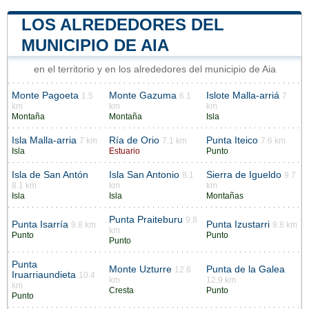
LOS ALREDEDORES DEL
MUNICIPIO DE AIA
en el territorio y en los alrededores del municipio de Aia
Monte Pagoeta
Monte Gazuma
Islote Malla-arriá
1.5
6.1
7
km
km
km
Montaña
Montaña
Isla
Isla Malla-arria
Ría de Orio
Punta Iteico
7 km
7.1 km
7.6 km
Isla
Estuario
Punto
Isla de San Antón
Isla San Antonio
Sierra de Igueldo
8.1
9.7
8.1 km
km
km
Isla
Isla
Montañas
Punta Praiteburu
9.8
Punta Isarría
Punta Izustarri
9.8 km
9.8 km
km
Punto
Punto
Punto
Punta
Monte Uzturre
Punta de la Galea
12.6
Iruarriaundieta
10.4
km
12.9 km
km
Cresta
Punto
Punto