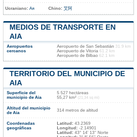
Ucraniano:
Ая
Chino:
艾阿
MEDIOS DE TRANSPORTE EN
AIA
Aeropuertos
Aeropuerto de San Sebastián
31.9 km
cercanos
Aeropuerto de Vitoria
61.2 km
Aeropuerto de Bilbao
62.1 km
TERRITORIO DEL MUNICIPIO DE
AIA
Superficie del
5 527 hectáreas
municipio de Aia
55,27 km²
(21,34 sq mi)
Altitud del municipio
314 metros de altitud
de Aia
Coordenadas
Latitud:
43.2369
geográficas
Longitud:
-2.14901
Latitud:
43° 14' 13'' Norte