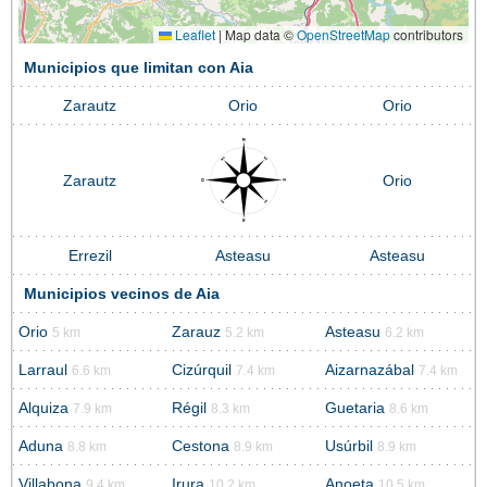
Leaflet
|
Map data ©
OpenStreetMap
contributors
Municipios que limitan con Aia
Zarautz
Orio
Orio
Zarautz
Orio
Errezil
Asteasu
Asteasu
Municipios vecinos de Aia
Orio
Zarauz
Asteasu
5 km
5.2 km
6.2 km
Larraul
Cizúrquil
Aizarnazábal
6.6 km
7.4 km
7.4 km
Alquiza
Régil
Guetaria
7.9 km
8.3 km
8.6 km
Aduna
Cestona
Usúrbil
8.8 km
8.9 km
8.9 km
Villabona
Irura
Anoeta
9.4 km
10.2 km
10.5 km