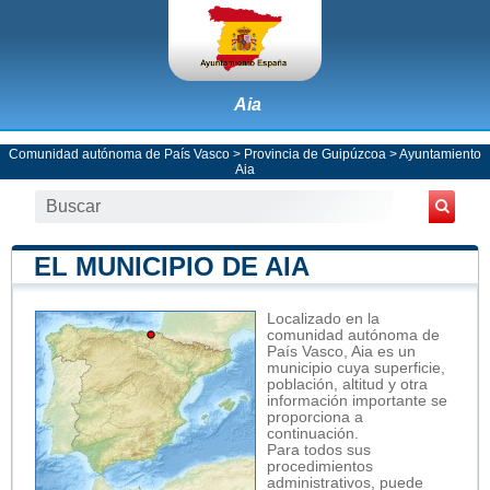
Aia
Comunidad autónoma de País Vasco
>
Provincia de Guipúzcoa
>
Ayuntamiento
Aia
EL MUNICIPIO DE AIA
Localizado en la
comunidad autónoma de
País Vasco, Aia es un
municipio cuya superficie,
población, altitud y otra
información importante se
proporciona a
continuación.
Para todos sus
procedimientos
administrativos, puede