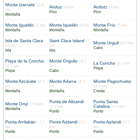
Monte Izarraitz
12.9
Anduz
Andutz
14 km
14 km
km
Pico
Pico
Montaña
Monte Igueldo
Monte Iqueldo
Monte Frío
15 km
15 km
15 km
Montaña
Montaña
Montaña
Isla de Santa Clara
Saint Clara Island
15
Monte Urgull
16.1 km
15 km
km
Cabo
Isla
Isla
Playa de la Concha
Monte Orgullo
16.1
La Concha
16.1 km
16.1 km
km
Playa
Playa
Cabo
Monte Azcárate
Monte Adarra
Monte Pagochueta
16.5
16.7
km
km
16.8 km
Montaña
Montaña
Cresta
Punta de Aitzandi
Punta Santa
Monte Onyi
17.5 km
Catalina
17.7 km
17.7 km
Montaña
Punto
Punto
Punta Arrilabán
Punta Aiztandi
Punta Aizlandi
17.7
17.7
17.7
km
km
km
Punto
Punto
Punto