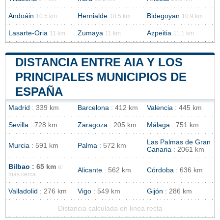
Andoáin
Hernialde
Bidegoyan
10.5 km
10.5 km
10.9 km
Lasarte-Oria
Zumaya
Azpeitia
11 km
11 km
11.1 km
DISTANCIA ENTRE AIA Y LOS
PRINCIPALES MUNICIPIOS DE
ESPAÑA
Madrid
: 339 km
Barcelona
: 412 km
Valencia
: 445 km
Sevilla
: 728 km
Zaragoza
: 205 km
Málaga
: 751 km
Las Palmas de Gran
Murcia
: 591 km
Palma
: 572 km
Canaria
: 2061 km
Bilbao
: 65 km
el
Alicante
: 562 km
Córdoba
: 636 km
más cerca
Valladolid
: 276 km
Vigo
: 549 km
Gijón
: 286 km
Distancia calculada en línea recta