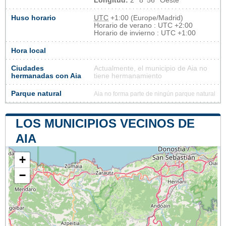
Longitud:
2° 8' 56'' Oeste
Huso horario
UTC
+1:00 (Europe/Madrid)
Horario de verano : UTC +2:00
Horario de invierno : UTC +1:00
Hora local
Ciudades
Actualmente, el municipio de Aia no
hermanadas con Aia
tiene hermanamiento
Parque natural
Aia no forma parte de ningún parque natural
LOS MUNICIPIOS VECINOS DE
AIA
+
−