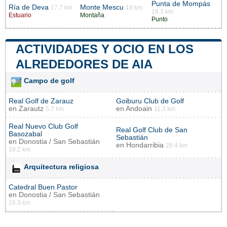
Punta de Mompás
Ría de Deva
Monte Mescu
17.7 km
18 km
18.3 km
Estuario
Montaña
Punto
ACTIVIDADES Y OCIO EN LOS
ALREDEDORES DE AIA
Campo de golf
Real Golf de Zarauz
Goiburu Club de Golf
en
Zarautz
en
Andoain
5.7 km
11.3 km
Real Nuevo Club Golf
Real Golf Club de San
Basozabal
Sebastián
en
Donostia / San Sebastián
en
Hondarribia
28.4 km
16.2 km
Arquitectura religiosa
Catedral Buen Pastor
en
Donostia / San Sebastián
16.3 km