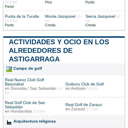
10.9 km
Pico
Punto
Pasar
Punta de la Turulla
Monte Jaizquivel
Sierra Jaizquivel
13
13
12.3 km
km
km
Punto
Cresta
Cresta
ACTIVIDADES Y OCIO EN LOS
ALREDEDORES DE
ASTIGARRAGA
Campo de golf
Real Nuevo Club Golf
Basozabal
Goiburu Club de Golf
en
Donostia / San Sebastián
en
Andoain
1.4
9.8 km
km
Real Golf Club de San
Real Golf de Zarauz
Sebastián
en
Zarautz
17.2 km
en
Hondarribia
11.6 km
Arquitectura religiosa