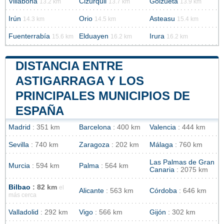
Villabona
Cizúrquil
Goizueta
13.2 km
13.7 km
13.9 km
Irún
Orio
Asteasu
14.3 km
14.5 km
15.4 km
Fuenterrabía
Elduayen
Irura
15.6 km
16.2 km
16.2 km
DISTANCIA ENTRE
ASTIGARRAGA Y LOS
PRINCIPALES MUNICIPIOS DE
ESPAÑA
Madrid
: 351 km
Barcelona
: 400 km
Valencia
: 444 km
Sevilla
: 740 km
Zaragoza
: 202 km
Málaga
: 760 km
Las Palmas de Gran
Murcia
: 594 km
Palma
: 564 km
Canaria
: 2075 km
Bilbao
: 82 km
el
Alicante
: 563 km
Córdoba
: 646 km
más cerca
Valladolid
: 292 km
Vigo
: 566 km
Gijón
: 302 km