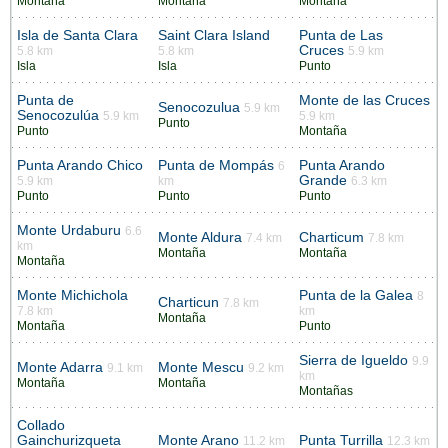
Montaña
Montaña
Montaña
Isla de Santa Clara
Saint Clara Island
Punta de Las
Cruces
5.8 km
5.8 km
5.9 km
Isla
Isla
Punto
Punta de
Monte de las Cruces
Senocozulua
5.9 km
Senocozulúa
5.9 km
5.9 km
Punto
Punto
Montaña
Punta Arando Chico
Punta de Mompás
Punta Arando
6
Grande
5.9 km
km
6.3 km
Punto
Punto
Punto
Monte Urdaburu
6.6
Monte Aldura
Charticum
7.4 km
7.8 km
km
Montaña
Montaña
Montaña
Monte Michichola
Punta de la Galea
8
Charticun
7.8 km
7.8 km
km
Montaña
Montaña
Punto
Sierra de Igueldo
9.9
Monte Adarra
Monte Mescu
9.1 km
9.2 km
km
Montaña
Montaña
Montañas
Collado
Gainchurizqueta
Monte Arano
Punta Turrilla
11.2 km
12.3 km