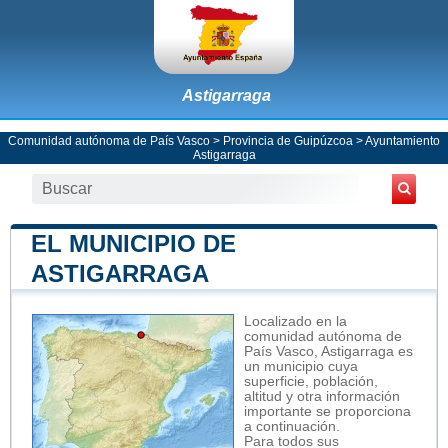
Astigarraga
Comunidad autónoma de País Vasco
>
Provincia de Guipúzcoa
>
Ayuntamiento
Astigarraga
EL MUNICIPIO DE
ASTIGARRAGA
Localizado en la
comunidad autónoma de
País Vasco, Astigarraga es
un municipio cuya
superficie, población,
altitud y otra información
importante se proporciona
a continuación.
Para todos sus