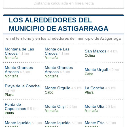
Distancia calculada en línea recta
LOS ALREDEDORES DEL
MUNICIPIO DE ASTIGARRAGA
en el territorio y en los alrededores del municipio de Astigarraga
Montaña de Las
Monte de Las
San Marcos
4.4 km
Cruces
Cruces
4.1 km
4.1 km
Colina
Montaña
Montaña
Monte Grandes
Monte Grandes
Monte Urgull
4.9 km
Arroces
Arrocas
4.6 km
4.6 km
Cabo
Montaña
Montaña
Playa de la Concha
Monte Orgullo
La Concha
4.9 km
4.9 km
4.9 km
Cabo
Playa
Playa
Punta de
Monte Onyi
Monte Ulía
5.5 km
5.8 km
Capuchinos
5.5 km
Montaña
Montaña
Punto
Monte Igueldo
Monte Iqueldo
Monte Frío
5.8 km
5.8 km
5.8 km