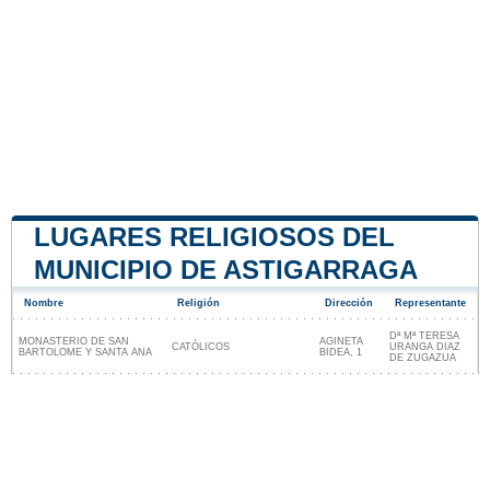
LUGARES RELIGIOSOS DEL
MUNICIPIO DE ASTIGARRAGA
Nombre
Religión
Dirección
Representante
Dª Mª TERESA
MONASTERIO DE SAN
AGINETA
CATÓLICOS
URANGA DIAZ
BARTOLOME Y SANTA ANA
BIDEA, 1
DE ZUGAZUA
Lugares religiosos cerca de Astigarraga
Nuestro sitio no está afiliado ni patrocinado por