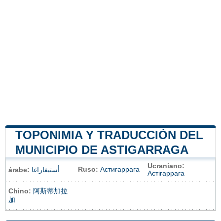
TOPONIMIA Y TRADUCCIÓN DEL
MUNICIPIO DE ASTIGARRAGA
Ucraniano:
Ruso:
Астигаррага
árabe:
أستيغاراغا
Астігаррага
Chino:
阿斯蒂加拉
加