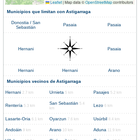
Leaflet
|
Map data ©
OpenStreetMap
contributors
Municipios que limitan con Astigarraga
Donostia / San
Pasaia
Pasaia
Sebastián
Hernani
Pasaia
Hernani
Hernani
Arano
Municipios vecinos de Astigarraga
Hernani
Urnieta
Pasajes
2.7 km
5 km
5.2 km
San Sebastián
5.4
Rentería
Lezo
5.3 km
6 km
km
Lasarte-Oria
Oyarzun
Usúrbil
6.1 km
7.6 km
8.4 km
Andoáin
Arano
Aduna
9 km
10 km
11.9 km