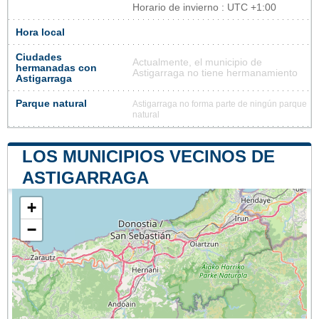
Horario de invierno : UTC +1:00
Hora local
Ciudades
Actualmente, el municipio de
hermanadas con
Astigarraga no tiene hermanamiento
Astigarraga
Parque natural
Astigarraga no forma parte de ningún parque
natural
LOS MUNICIPIOS VECINOS DE
ASTIGARRAGA
+
−