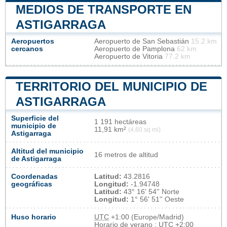
MEDIOS DE TRANSPORTE EN
ASTIGARRAGA
Aeropuertos
Aeropuerto de San Sebastián
15.2 km
cercanos
Aeropuerto de Pamplona
62 km
Aeropuerto de Vitoria
77.2 km
TERRITORIO DEL MUNICIPIO DE
ASTIGARRAGA
Superficie del
1 191 hectáreas
municipio de
11,91 km²
(4,60 sq mi)
Astigarraga
Altitud del municipio
16 metros de altitud
de Astigarraga
Coordenadas
Latitud:
43.2816
geográficas
Longitud:
-1.94748
Latitud:
43° 16' 54'' Norte
Longitud:
1° 56' 51'' Oeste
Huso horario
UTC
+1:00 (Europe/Madrid)
Horario de verano : UTC +2:00