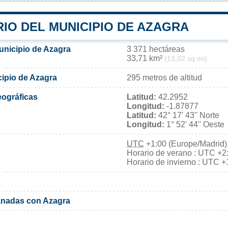
IO DEL MUNICIPIO DE AZAGRA
unicipio de Azagra
3 371 hectáreas
33,71 km²
(13,02 sq mi)
cipio de Azagra
295 metros de altitud
ográficas
Latitud:
42.2952
Longitud:
-1.87877
Latitud:
42° 17' 43'' Norte
Longitud:
1° 52' 44'' Oeste
UTC
+1:00 (Europe/Madrid)
Horario de verano : UTC +2
Horario de invierno : UTC +
nadas con Azagra