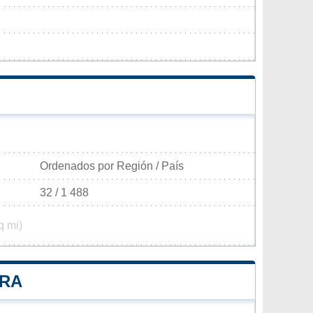
Ordenados por Región / País
32 / 1 488
q mi)
GRA