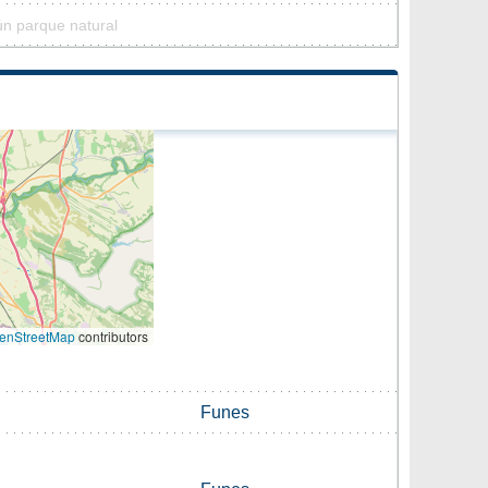
ún parque natural
enStreetMap
contributors
Funes