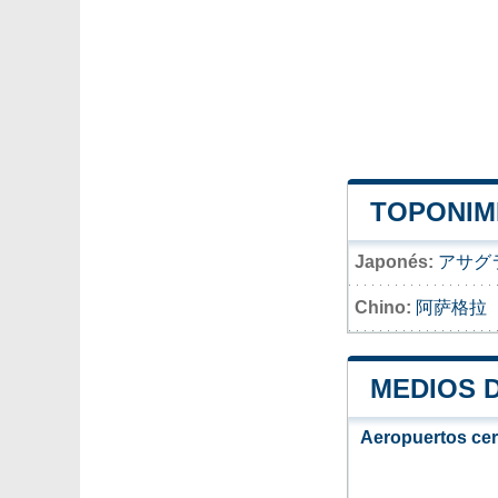
TOPONIM
Japonés:
アサグ
Chino:
阿萨格拉
MEDIOS 
Aeropuertos ce