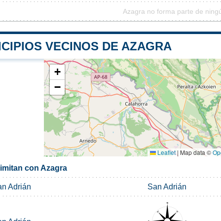
Azagra no forma parte de ning
ICIPIOS VECINOS DE AZAGRA
+
−
Leaflet
|
Map data ©
Op
limitan con Azagra
n Adrián
San Adrián