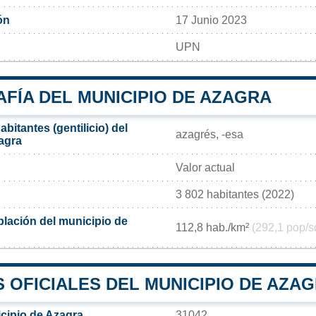
ón
17 Junio 2023
UPN
FÍA DEL MUNICIPIO DE AZAGRA
bitantes (gentilicio) del
azagrés, -esa
agra
Valor actual
3 802 habitantes (2022)
lación del municipio de
112,8 hab./km²
(292,1 pop/s
 OFICIALES DEL MUNICIPIO DE AZA
cipio de Azagra
31042