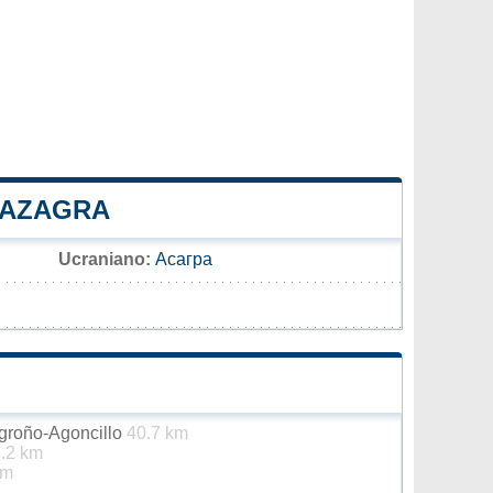
 AZAGRA
Ucraniano:
Асагра
ogroño-Agoncillo
40.7 km
.2 km
km