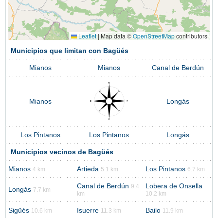
Leaflet
|
Map data ©
OpenStreetMap
contributors
Municipios que limitan con Bagüés
Mianos
Mianos
Canal de Berdún
Mianos
Longás
Los Pintanos
Los Pintanos
Longás
Municipios vecinos de Bagüés
Mianos
Artieda
Los Pintanos
4 km
5.1 km
6.7 km
Canal de Berdún
Lobera de Onsella
9.4
Longás
7.7 km
km
10.2 km
Sigüés
Isuerre
Bailo
10.6 km
11.3 km
11.9 km