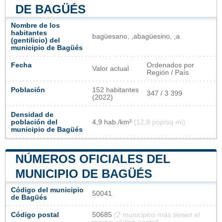
DE BAGÜÉS
Nombre de los
habitantes
bagüesano, ,abagüesino, ,a
(gentilicio) del
municipio de Bagüés
Fecha
Ordenados por
Valor actual
Región / País
Población
152 habitantes
347 / 3 399
(2022)
Densidad de
población del
4,9 hab./km²
(12,8 pop/sq mi)
municipio de Bagüés
NÚMEROS OFICIALES DEL
MUNICIPIO DE BAGÜÉS
Código del municipio
50041
de Bagüés
Código postal
50685
(2 municipios más tienen el