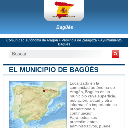
Bagüés
Comunidad autónoma de Aragón
>
Provincia de Zaragoza
>
Ayuntamiento
Bagüés
EL MUNICIPIO DE BAGÜÉS
Localizado en la
comunidad autónoma de
Aragón, Bagüés es un
municipio cuya superficie,
población, altitud y otra
información importante se
proporciona a
continuación.
Para todos sus
procedimientos
administrativos, puede