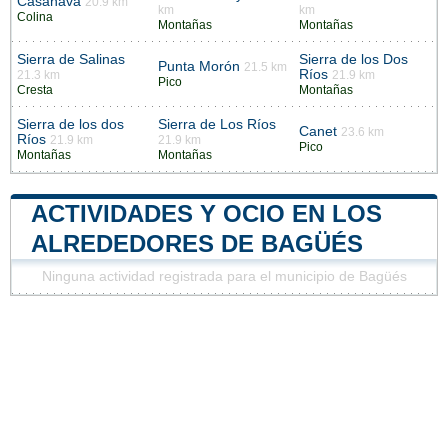
Casanava
20.9 km
km
km
Colina
Montañas
Montañas
Sierra de Salinas
Sierra de los Dos
Punta Morón
21.5 km
Ríos
21.3 km
21.9 km
Pico
Cresta
Montañas
Sierra de los dos
Sierra de Los Ríos
Canet
23.6 km
Ríos
21.9 km
21.9 km
Pico
Montañas
Montañas
ACTIVIDADES Y OCIO EN LOS
ALREDEDORES DE BAGÜÉS
Ninguna actividad registrada para el municipio de Bagüés