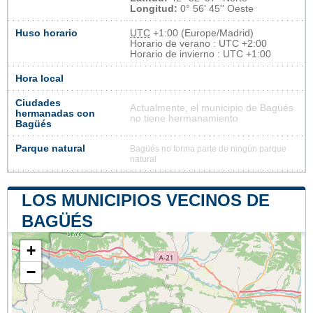
Longitud:
0° 56' 45'' Oeste
Huso horario
UTC
+1:00 (Europe/Madrid)
Horario de verano : UTC +2:00
Horario de invierno : UTC +1:00
Hora local
Ciudades
Actualmente, el municipio de Bagüés
hermanadas con
no tiene hermanamiento
Bagüés
Parque natural
Bagüés no forma parte de ningún parque
natural
LOS MUNICIPIOS VECINOS DE
BAGÜÉS
+
−