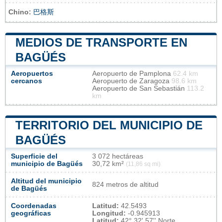
Chino:
巴格斯
MEDIOS DE TRANSPORTE EN
BAGÜÉS
Aeropuertos
Aeropuerto de Pamplona
62.4 km
cercanos
Aeropuerto de Zaragoza
98.6 km
Aeropuerto de San Sebastián
113.2
km
TERRITORIO DEL MUNICIPIO DE
BAGÜÉS
Superficie del
3 072 hectáreas
municipio de Bagüés
30,72 km²
(11,86 sq mi)
Altitud del municipio
824 metros de altitud
de Bagüés
Coordenadas
Latitud:
42.5493
geográficas
Longitud:
-0.945913
Latitud:
42° 32' 57'' Norte