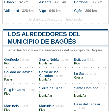
Bilbao
: 182 km
Alicante
: 470 km
Córdoba
: 612 km
Valladolid
: 328 km
Vigo
: 640 km
Gijón
: 399 km
Distancia calculada en línea recta
LOS ALREDEDORES DEL
MUNICIPIO DE BAGÜÉS
en el territorio y en los alrededores del municipio de Bagüés
Gruñuelo
Sierra Nobla
Estivala
1.8 km
4.1 km
5.5 km
Pico
Montañas
Pico
Collada de Xavier
Cerro de las
La Sarda
9.3 km
Colladas
8.3 km
8.5 km
Cresta
Pasar
Montaña
Sierra de Orba
Santo Domingo
9.8
11.3
Puig Navarro
9.7 km
km
km
Pico
Montañas
Montaña
Paso del Escalar
Martinela
Martiniela
13 km
13 km
13.3 km
Pico
Pico