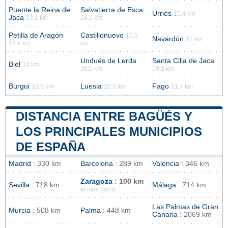
Puente la Reina de
Salvatierra de Esca
Urriés
15.4 km
Jaca
13.1 km
14.1 km
Petilla de Aragón
Castillonuevo
16.5
Navardún
17 km
15.6 km
km
Undués de Lerda
Santa Cilia de Jaca
Biel
18 km
18.5 km
19.1 km
Burgui
Luesia
Fago
19.6 km
20.9 km
21.7 km
DISTANCIA ENTRE BAGÜÉS Y
LOS PRINCIPALES MUNICIPIOS
DE ESPAÑA
Madrid
: 330 km
Barcelona
: 289 km
Valencia
: 346 km
Zaragoza
: 100 km
Sevilla
: 718 km
Málaga
: 714 km
el más cerca
Las Palmas de Gran
Murcia
: 508 km
Palma
: 448 km
Canaria
: 2069 km