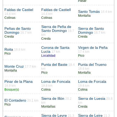
Pasar
Faldas de Castiel
Faldas de Castiell
Santo Tomás
16.4 km
14.4 km
14.4 km
Montaña
Colinas
Colinas
Sierra de Peña de
Peñas de Santo
Sierra de Santo
Santo Domingo
16.7
Domingo
Domingo
16.7 km
16.7 km
km
Cresta
Cresta
Cresta
Corona de Santa
Virgen de la Peña
Roita
16.8 km
Lucía
17 km
17.4 km
Pico
Localidad
Pico
Punta del Baste
Punta del Trueno
18.4
Monte Cruz
17.7 km
km
18.6 km
Montaña
Pico
Montaña
Pinar de la Plana
Loma de Foncala
Loma de Forcala
18.9 km
19.8 km
19.8 km
Bosque(s)
Colina
Colina
Sierra de Illón
Sierra de Luesia
20.2
20.8
El Contadero
20.1 km
km
km
Pico
Montañas
Cresta
Sierra de Leyre
Sierra de Leire
21.3
21.3