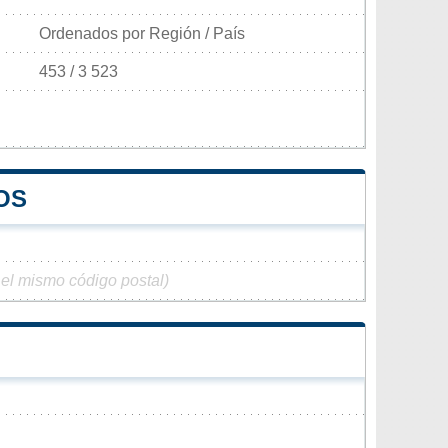
Ordenados por Región / País
453 / 3 523
OS
 el mismo código postal)