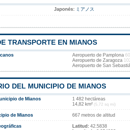
Japonés:
ミアノス
DE TRANSPORTE EN MIANOS
rcanos
Aeropuerto de Pamplona
60
Aeropuerto de Zaragoza
10
Aeropuerto de San Sebasti
IO DEL MUNICIPIO DE MIANOS
municipio de Mianos
1 482 hectáreas
14,82 km²
(5,72 sq mi)
cipio de Mianos
667 metros de altitud
ográficas
Latitud:
42.5838