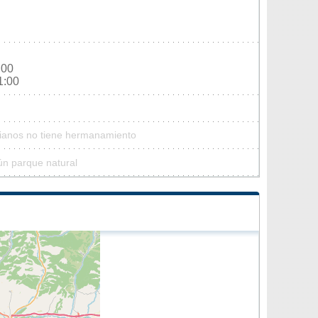
:00
1:00
Mianos no tiene hermanamiento
ún parque natural