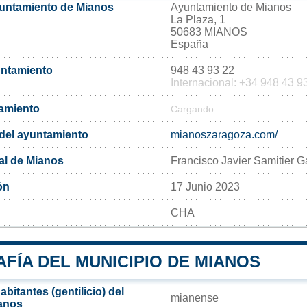
yuntamiento de Mianos
Ayuntamiento de Mianos
La Plaza, 1
50683 MIANOS
España
untamiento
948 43 93 22
Internacional: +34 948 43 9
tamiento
Cargando...
l del ayuntamiento
mianoszaragoza.com/
al de Mianos
Francisco Javier Samitier G
ón
17 Junio 2023
CHA
FÍA DEL MUNICIPIO DE MIANOS
bitantes (gentilicio) del
mianense
anos