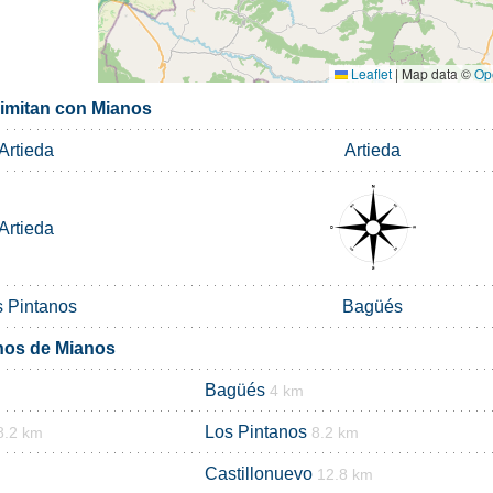
Leaflet
|
Map data ©
Op
limitan con Mianos
Artieda
Artieda
Artieda
s Pintanos
Bagüés
nos de Mianos
Bagüés
4 km
Los Pintanos
8.2 km
8.2 km
Castillonuevo
12.8 km