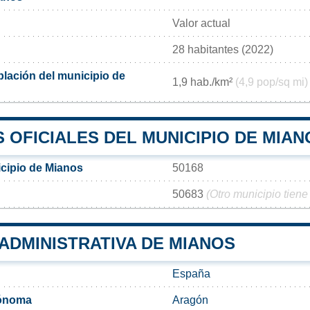
Valor actual
28 habitantes (2022)
lación del municipio de
1,9 hab./km²
(4,9 pop/sq mi)
 OFICIALES DEL MUNICIPIO DE MIAN
cipio de Mianos
50168
50683
(Otro municipio tiene
 ADMINISTRATIVA DE MIANOS
España
ónoma
Aragón