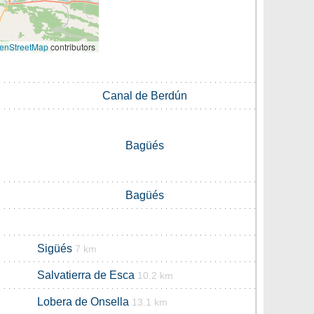
enStreetMap
contributors
Canal de Berdún
Bagüés
Bagüés
Sigüés
7 km
Salvatierra de Esca
10.2 km
Lobera de Onsella
13.1 km