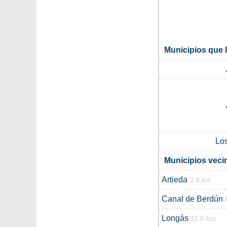
Municipios que 
Lo
Municipios veci
Artieda
2.4 km
Canal de Berdún
Longás
11.6 km