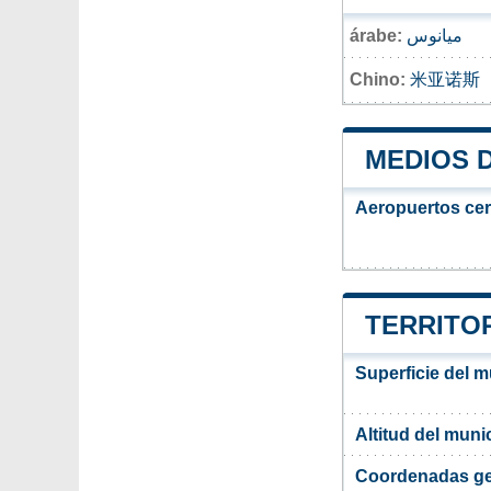
árabe:
ميانوس
Chino:
米亚诺斯
MEDIOS 
Aeropuertos ce
TERRITOR
Superficie del 
Altitud del muni
Coordenadas ge