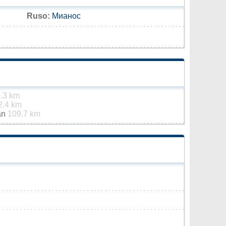
Ruso:
Мианос
.3 km
2.4 km
án
109.7 km