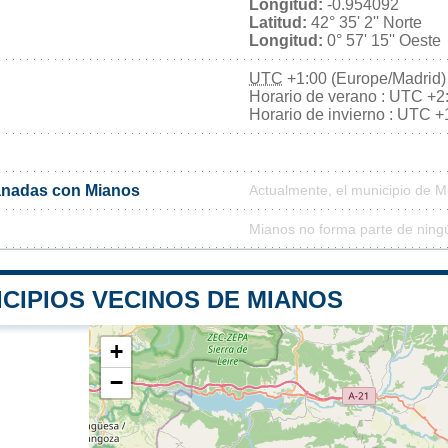
Longitud:
-0.954092
Latitud:
42° 35' 2'' Norte
Longitud:
0° 57' 15'' Oeste
UTC
+1:00 (Europe/Madrid)
Horario de verano : UTC +2
Horario de invierno : UTC +
nadas con Mianos
Actualmente, el municipio de 
Mianos no forma parte de ning
CIPIOS VECINOS DE MIANOS
+
−