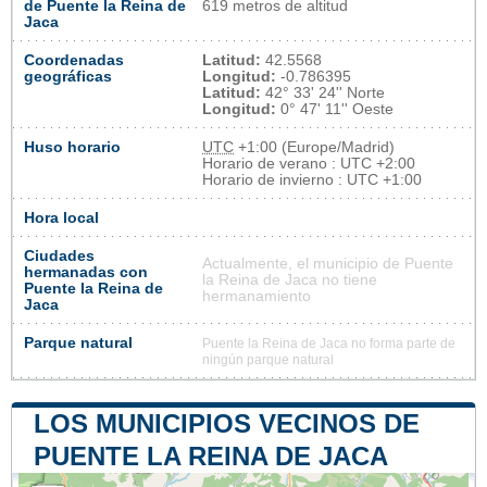
de Puente la Reina de
619 metros de altitud
Jaca
Coordenadas
Latitud:
42.5568
geográficas
Longitud:
-0.786395
Latitud:
42° 33' 24'' Norte
Longitud:
0° 47' 11'' Oeste
Huso horario
UTC
+1:00 (Europe/Madrid)
Horario de verano : UTC +2:00
Horario de invierno : UTC +1:00
Hora local
Ciudades
Actualmente, el municipio de Puente
hermanadas con
la Reina de Jaca no tiene
Puente la Reina de
hermanamiento
Jaca
Parque natural
Puente la Reina de Jaca no forma parte de
ningún parque natural
LOS MUNICIPIOS VECINOS DE
PUENTE LA REINA DE JACA