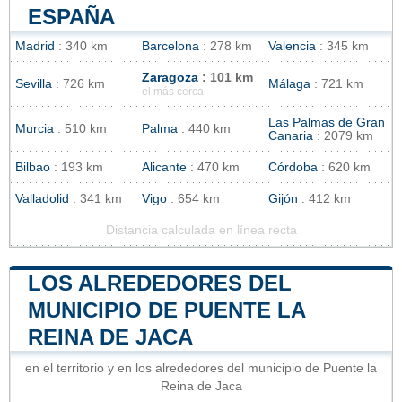
ESPAÑA
Madrid
: 340 km
Barcelona
: 278 km
Valencia
: 345 km
Zaragoza
: 101 km
Sevilla
: 726 km
Málaga
: 721 km
el más cerca
Las Palmas de Gran
Murcia
: 510 km
Palma
: 440 km
Canaria
: 2079 km
Bilbao
: 193 km
Alicante
: 470 km
Córdoba
: 620 km
Valladolid
: 341 km
Vigo
: 654 km
Gijón
: 412 km
Distancia calculada en línea recta
LOS ALREDEDORES DEL
MUNICIPIO DE PUENTE LA
REINA DE JACA
en el territorio y en los alrededores del municipio de Puente la
Reina de Jaca