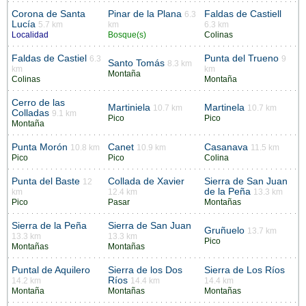
Corona de Santa
Pinar de la Plana
Faldas de Castiell
6.3
Lucía
5.7 km
km
6.3 km
Localidad
Bosque(s)
Colinas
Faldas de Castiel
Punta del Trueno
6.3
9
Santo Tomás
8.3 km
km
km
Montaña
Colinas
Montaña
Cerro de las
Martiniela
Martinela
10.7 km
10.7 km
Colladas
9.1 km
Pico
Pico
Montaña
Punta Morón
Canet
Casanava
10.8 km
10.9 km
11.5 km
Pico
Pico
Colina
Punta del Baste
Collada de Xavier
Sierra de San Juan
12
de la Peña
km
12.4 km
13.3 km
Pico
Pasar
Montañas
Sierra de la Peña
Sierra de San Juan
Gruñuelo
13.7 km
13.3 km
13.3 km
Pico
Montañas
Montañas
Puntal de Aquilero
Sierra de los Dos
Sierra de Los Ríos
Ríos
14.2 km
14.4 km
14.4 km
Montaña
Montañas
Montañas