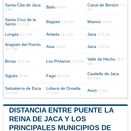
Santa Cilia de Jaca
Canal de Berdún
7.4
Bailo
6.2 km
6 km
km
Santa Cruz de la
Bagüés
Mianos
13.1 km
14 km
Serós
10.3 km
Longás
Artieda
Jasa
15.2 km
16.3 km
17.8 km
Aragüés del Puerto
Aísa
Jaca
19 km
19.5 km
18.7 km
Valle de Hecho
19.9
Borau
Los Pintanos
19.5 km
19.6 km
km
Castiello de Jaca
Sigüés
Fago
20 km
20.3 km
20.9 km
Salvatierra de Esca
Lobera de Onsella
Ansó
22 km
21.4 km
21.5 km
DISTANCIA ENTRE PUENTE LA
REINA DE JACA Y LOS
PRINCIPALES MUNICIPIOS DE