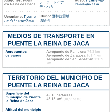
Aragonés:
Puent
Ruso:
Пуэнте-ла-
テ・ラ・レイナ・
d'a Reina de Chaca
Рейна-де-Хака
デ・ハカ
Chino:
蓬特拉雷纳
Ucraniano:
Пуенте-
ла-Рейна-де-Хака
德哈卡
MEDIOS DE TRANSPORTE EN
PUENTE LA REINA DE JACA
Aeropuertos
Aeropuerto de Pamplona
74.3 km
cercanos
Aeropuerto de Zaragoza
101.4 km
Aeropuerto de San Sebastián
120.9
km
TERRITORIO DEL MUNICIPIO DE
PUENTE LA REINA DE JACA
Superficie del
4 813 hectáreas
municipio de Puente
48,13 km²
(18,58 sq mi)
la Reina de Jaca
Altitud del municipio