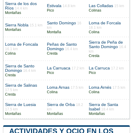
Sierra de los dos
Estivala
Las Colladas
14.8 km
15 km
Ríos
14.4 km
Pico
Colinas
Montañas
Santo Domingo
Loma de Forcala
16
Sierra Nobla
15.1 km
km
16.1 km
Montañas
Montaña
Colina
Sierra de Peña de
Loma de Foncala
Peñas de Santo
Santo Domingo
16.4
Domingo
16.1 km
16.4 km
km
Colina
Cresta
Cresta
Sierra de Santo
La Carruaca
La Carruca
17.2 km
17.2 km
Domingo
16.4 km
Pico
Pico
Cresta
Sierra de Salinas
Loma Arnas
Loma Arnés
17.5 km
17.5 km
17.5 km
Colina
Colina
Cresta
Sierra de Luesia
Sierra de Orba
Sierra de Santa
18.2
Isabel
17.5 km
km
18.4 km
Montañas
Montañas
Montañas
ACTIVIDADES Y OCIO EN LOS