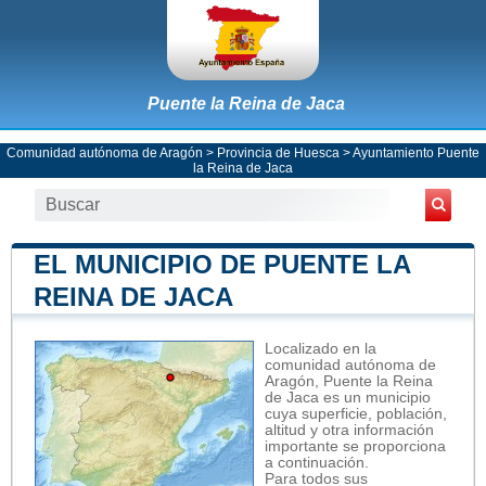
Puente la Reina de Jaca
Comunidad autónoma de Aragón
>
Provincia de Huesca
>
Ayuntamiento Puente
la Reina de Jaca
EL MUNICIPIO DE PUENTE LA
REINA DE JACA
Localizado en la
comunidad autónoma de
Aragón, Puente la Reina
de Jaca es un municipio
cuya superficie, población,
altitud y otra información
importante se proporciona
a continuación.
Para todos sus