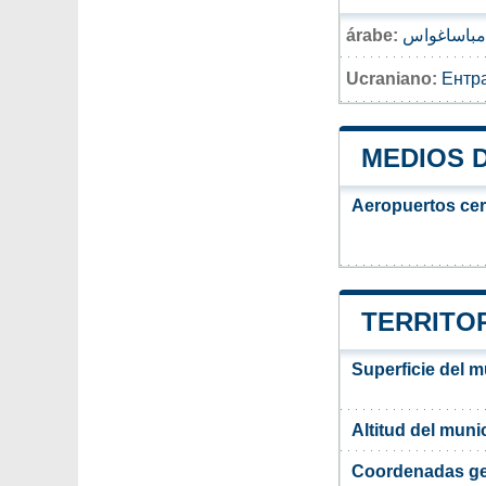
árabe:
امباساغواس
Ucraniano:
Ентр
MEDIOS 
Aeropuertos ce
TERRITO
Superficie del 
Altitud del mun
Coordenadas ge