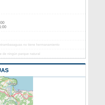
:00
1:00
 Entrambasaguas no tiene hermanamiento
 de ningún parque natural
UAS