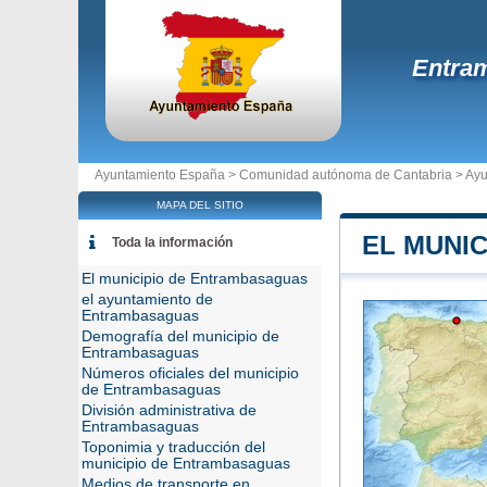
Entra
Ayuntamiento España >
Comunidad autónoma de Cantabria
>
Ayu
MAPA DEL SITIO
EL MUNI
Toda la información
El municipio de Entrambasaguas
el ayuntamiento de
Entrambasaguas
Demografía del municipio de
Entrambasaguas
Números oficiales del municipio
de Entrambasaguas
División administrativa de
Entrambasaguas
Toponimia y traducción del
municipio de Entrambasaguas
Medios de transporte en