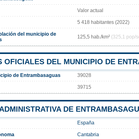
Valor actual
5 418 habitantes (2022)
lación del municipio de
125,5 hab./km²
(325,1 pop/s
s
 OFICIALES DEL MUNICIPIO DE EN
icipio de Entrambasaguas
39028
39715
N ADMINISTRATIVA DE ENTRAMBASAG
España
ónoma
Cantabria