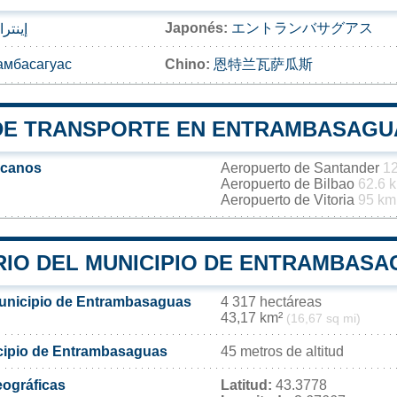
Japonés:
エントランバサグアス
إينتر
амбасагуас
Chino:
恩特兰瓦萨瓜斯
DE TRANSPORTE EN ENTRAMBASAGU
rcanos
Aeropuerto de Santander
12
Aeropuerto de Bilbao
62.6 
Aeropuerto de Vitoria
95 km
RIO DEL MUNICIPIO DE ENTRAMBAS
municipio de Entrambasaguas
4 317 hectáreas
43,17 km²
(16,67 sq mi)
icipio de Entrambasaguas
45 metros de altitud
ográficas
Latitud:
43.3778