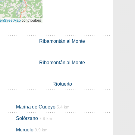
enStreetMap
contributors
Ribamontán al Monte
Ribamontán al Monte
Riotuerto
Marina de Cudeyo
5.4 km
Solórzano
7.9 km
Meruelo
9.9 km