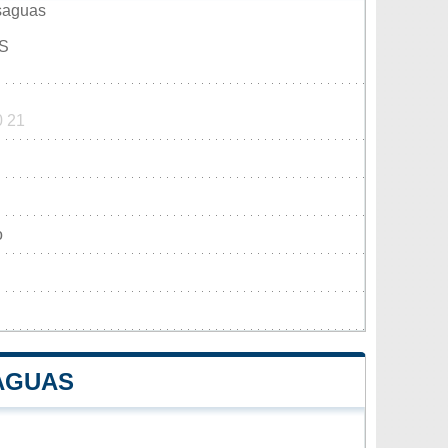
saguas
S
0 21
o
AGUAS