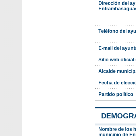
Dirección del a
Entrambasagua
Teléfono del ay
E-mail del ayun
Sitio web oficia
Alcalde munici
Fecha de elecci
Partido político
DEMOGRA
Nombre de los ha
municipio de E