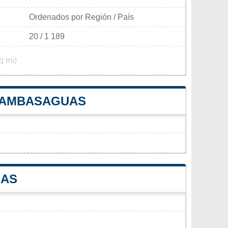
Ordenados por Región / País
20 / 1 189
q mi)
TRAMBASAGUAS
UAS