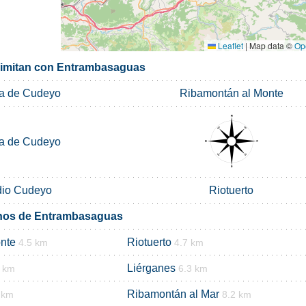
Leaflet
|
Map data ©
Op
limitan con Entrambasaguas
a de Cudeyo
Ribamontán al Monte
a de Cudeyo
io Cudeyo
Riotuerto
inos de Entrambasaguas
nte
Riotuerto
4.5 km
4.7 km
Liérganes
6 km
6.3 km
Ribamontán al Mar
 km
8.2 km