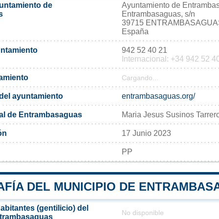
yuntamiento de
Ayuntamiento de Entramba
s
Entrambasaguas, s/n
39715 ENTRAMBASAGUA
España
untamiento
942 52 40 21
Internacional: +34 942 52 4
tamiento
Cargando...
l del ayuntamiento
entrambasaguas.org/
pal de Entrambasaguas
Maria Jesus Susinos Tarrer
ón
17 Junio 2023
PP
FÍA DEL MUNICIPIO DE ENTRAMBAS
bitantes (gentilicio) del
No disponible
ntrambasaguas