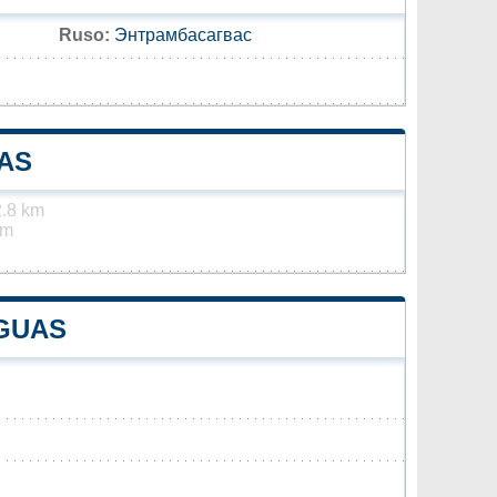
Ruso:
Энтрамбасагвас
AS
.8 km
km
AGUAS