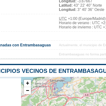
Longitud:
-3.67667
Latitud:
43° 22' 40'' Norte
Longitud:
3° 40' 36'' Oeste
UTC
+1:00 (Europe/Madrid)
Horario de verano : UTC +2
Horario de invierno : UTC +
anadas con Entrambasaguas
Actualmente, el municipio de
Entrambasaguas no forma parte
ICIPIOS VECINOS DE ENTRAMBASAG
+
−