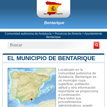
Bentarique
Comunidad autónoma de Andalucía
>
Provincia de Almería
>
Ayuntamiento
Bentarique
EL MUNICIPIO DE BENTARIQUE
Localizado en la
comunidad autónoma de
Andalucía, Bentarique es
un municipio cuya
superficie, población,
altitud y otra información
importante se proporciona
a continuación.
Para todos sus
procedimientos
administrativos, puede