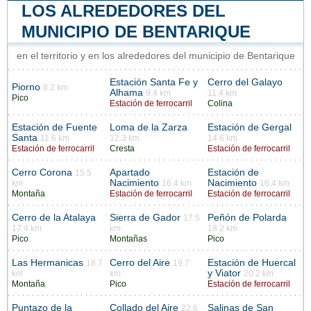
LOS ALREDEDORES DEL
MUNICIPIO DE BENTARIQUE
en el territorio y en los alrededores del municipio de Bentarique
Estación Santa Fe y
Cerro del Galayo
Piorno
8.2 km
Alhama
9.4 km
11.4 km
Pico
Estación de ferrocarril
Colina
Estación de Fuente
Loma de la Zarza
Estación de Gergal
Santa
11.6 km
12.3 km
14.6 km
Estación de ferrocarril
Cresta
Estación de ferrocarril
Cerro Corona
Apartado
Estación de
15.5
Nacimiento
Nacimiento
km
16.4 km
16.4 km
Montaña
Estación de ferrocarril
Estación de ferrocarril
Cerro de la Atalaya
Sierra de Gador
Peñón de Polarda
17.5
17.4 km
km
18.2 km
Pico
Montañas
Pico
Las Hermanicas
Cerro del Aire
Estación de Huercal
18.7
19.7
y Viator
km
km
20.2 km
Montaña
Pico
Estación de ferrocarril
Puntazo de la
Collado del Aire
Salinas de San
22.6