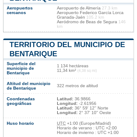
Aeropuertos
Aeropuerto de Almería
27.3 km
cercanos
Aeropuerto Federico García Lorca
Granada-Jaén
105.2 km
Aeródromo de Beas de Segura
146
km
TERRITORIO DEL MUNICIPIO DE
BENTARIQUE
Superficie del
1 134 hectáreas
municipio de
11,34 km²
(4,38 sq mi)
Bentarique
Altitud del municipio
322 metros de altitud
de Bentarique
Coordenadas
Latitud:
36.9866
geográficas
Longitud:
-2.61956
Latitud:
36° 59' 12'' Norte
Longitud:
2° 37' 10'' Oeste
Huso horario
UTC
+1:00 (Europe/Madrid)
Horario de verano : UTC +2:00
Horario de invierno : UTC +1:00