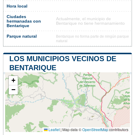
Hora local
Ciudades
Actualmente, el municipio de
hermanadas con
Bentarique no tiene hermanamiento
Bentarique
Parque natural
Bentarique no forma parte de ningún parque
natural
LOS MUNICIPIOS VECINOS DE
BENTARIQUE
+
−
Leaflet
|
Map data ©
OpenStreetMap
contributors