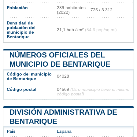
Población
239 habitantes
725 / 3 312
(2022)
Densidad de
población del
21,1 hab./km²
(54,6 pop/sq mi)
municipio de
Bentarique
NÚMEROS OFICIALES DEL
MUNICIPIO DE BENTARIQUE
Código del municipio
04028
de Bentarique
Código postal
04569
(Otro municipio tiene el mismo
código postal)
DIVISIÓN ADMINISTRATIVA DE
BENTARIQUE
País
España