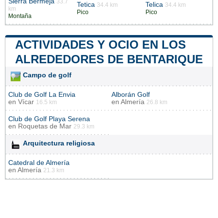
Sierra Bermeja
33.7
Tetica
Telica
34.4 km
34.4 km
km
Pico
Pico
Montaña
ACTIVIDADES Y OCIO EN LOS
ALREDEDORES DE BENTARIQUE
Campo de golf
Club de Golf La Envia
Alborán Golf
en
Vícar
en
Almería
16.5 km
26.8 km
Club de Golf Playa Serena
en
Roquetas de Mar
29.3 km
Arquitectura religiosa
Catedral de Almería
en
Almería
21.3 km