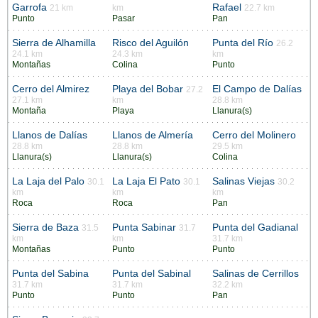
Garrofa
Rafael
21 km
km
22.7 km
Punto
Pasar
Pan
Sierra de Alhamilla
Risco del Aguilón
Punta del Río
26.2
24.1 km
24.3 km
km
Montañas
Colina
Punto
Cerro del Almirez
Playa del Bobar
El Campo de Dalías
27.2
27.1 km
km
28.8 km
Montaña
Playa
Llanura(s)
Llanos de Dalías
Llanos de Almería
Cerro del Molinero
28.8 km
28.8 km
29.5 km
Llanura(s)
Llanura(s)
Colina
La Laja del Palo
La Laja El Pato
Salinas Viejas
30.1
30.1
30.2
km
km
km
Roca
Roca
Pan
Sierra de Baza
Punta Sabinar
Punta del Gadianal
31.5
31.7
km
km
31.7 km
Montañas
Punto
Punto
Punta del Sabina
Punta del Sabinal
Salinas de Cerrillos
31.7 km
31.7 km
32.2 km
Punto
Punto
Pan