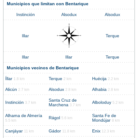
Municipios que limitan con Bentarique
Instinción
Alsodux
Alsodux
Illar
Terque
Illar
Illar
Terque
Municipios vecinos de Bentarique
Íllar
Terque
Huécija
1.8 km
2 km
2.2 km
Alicún
Alsodux
Alhabia
2.7 km
2.8 km
2.8 km
Santa Cruz de
Instinción
Alboloduy
3.7 km
5.2 km
Marchena
3.7 km
Alhama de Almería
Santa Fe de
Rágol
5.6 km
Mondújar
5.5 km
8 km
Canjáyar
Gádor
Enix
11 km
11.8 km
12.3 km