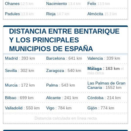
Ohanes
Nacimiento
Felix
12.5 km
13.4 km
13.5 km
Padules
Rioja
Almócita
13.8 km
14.7 km
15.3 km
DISTANCIA ENTRE BENTARIQUE
Y LOS PRINCIPALES
MUNICIPIOS DE ESPAÑA
Madrid
: 393 km
Barcelona
: 641 km
Valencia
: 339 km
Málaga
: 163 km
el
Sevilla
: 302 km
Zaragoza
: 540 km
más cerca
Las Palmas de Gran
Murcia
: 172 km
Palma
: 543 km
Canaria
: 1552 km
Bilbao
: 699 km
Alicante
: 241 km
Córdoba
: 214 km
Valladolid
: 550 km
Vigo
: 784 km
Gijón
: 774 km
Distancia calculada en línea recta