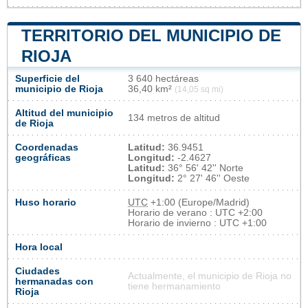
TERRITORIO DEL MUNICIPIO DE
RIOJA
Superficie del
3 640 hectáreas
municipio de Rioja
36,40 km²
(14,05 sq mi)
Altitud del municipio
134 metros de altitud
de Rioja
Coordenadas
Latitud:
36.9451
geográficas
Longitud:
-2.4627
Latitud:
36° 56' 42'' Norte
Longitud:
2° 27' 46'' Oeste
Huso horario
UTC
+1:00 (Europe/Madrid)
Horario de verano : UTC +2:00
Horario de invierno : UTC +1:00
Hora local
Ciudades
Actualmente, el municipio de Rioja no
hermanadas con
tiene hermanamiento
Rioja