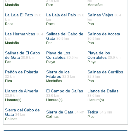
km
27.9 km
km
Montaña
Pico
Montañas
La Laja El Pato
La Laja del Palo
Salinas Viejas
29.6
29.6
30.4
km
km
km
Roca
Roca
Pan
Las Hermanicas
Salinas del Cabo de
Salinos de Acosta
30.4
Gata
km
30.9 km
30.9 km
Montaña
Pan
Pan
Salinas de El Cabo
Playa de Los
Playa de los
de Gata
Corraletes
Corraletes
30.9 km
30.9 km
30.9 km
Pan
Playa
Playa
Peñón de Polarda
Sierra de los
Salinas de Cerrillos
Filabres
32 km
32.3 km
32.8 km
Pico
Montañas
Pan
Llanos de Almería
El Campo de Dalías
Llanos de Dalías
33.6 km
33.6 km
33.6 km
Llanura(s)
Llanura(s)
Llanura(s)
Sierra del Cabo de
Sierra de Gata
Tetica
34 km
34.2 km
Gata
34 km
Colinas
Pico
Colinas