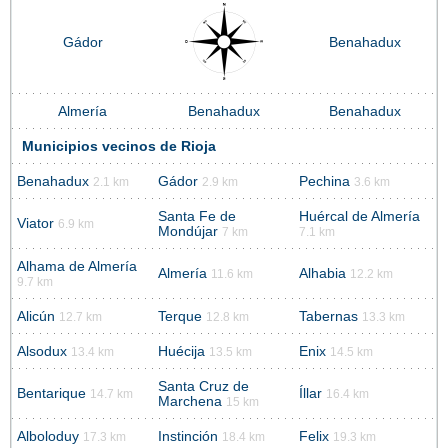
Gádor
Benahadux
Almería
Benahadux
Benahadux
Municipios vecinos de Rioja
Benahadux
Gádor
Pechina
2.1 km
2.9 km
3.6 km
Santa Fe de
Huércal de Almería
Viator
6.9 km
Mondújar
7 km
7.1 km
Alhama de Almería
Almería
Alhabia
11.6 km
12.2 km
9.7 km
Alicún
Terque
Tabernas
12.7 km
12.8 km
13.3 km
Alsodux
Huécija
Enix
13.4 km
13.5 km
14.5 km
Santa Cruz de
Bentarique
Íllar
14.7 km
16.4 km
Marchena
15 km
Alboloduy
Instinción
Felix
17.3 km
18.4 km
19.3 km