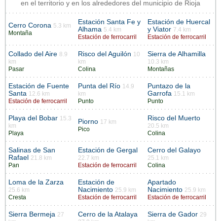
en el territorio y en los alrededores del municipio de Rioja
Estación Santa Fe y
Estación de Huercal
Cerro Corona
5.3 km
Alhama
y Viator
5.4 km
7.4 km
Montaña
Estación de ferrocarril
Estación de ferrocarril
Collado del Aire
Risco del Aguilón
Sierra de Alhamilla
8.9
10
km
km
10.3 km
Pasar
Colina
Montañas
Estación de Fuente
Punta del Río
Puntazo de la
14.9
Santa
Garrofa
12.6 km
km
15.1 km
Estación de ferrocarril
Punto
Punto
Playa del Bobar
Risco del Muerto
15.3
Piorno
17 km
km
20.5 km
Pico
Playa
Colina
Salinas de San
Estación de Gergal
Cerro del Galayo
Rafael
21.8 km
22.7 km
25.1 km
Pan
Estación de ferrocarril
Colina
Loma de la Zarza
Estación de
Apartado
Nacimiento
Nacimiento
25.6 km
25.9 km
25.9 km
Cresta
Estación de ferrocarril
Estación de ferrocarril
Sierra Bermeja
Cerro de la Atalaya
Sierra de Gador
27
29