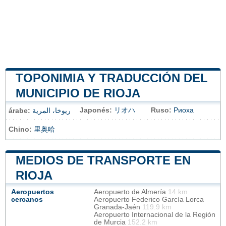
TOPONIMIA Y TRADUCCIÓN DEL
MUNICIPIO DE RIOJA
Japonés:
リオハ
Ruso:
Риоха
árabe:
ريوخا، المرية
Chino:
里奥哈
MEDIOS DE TRANSPORTE EN
RIOJA
Aeropuertos
Aeropuerto de Almería
14 km
cercanos
Aeropuerto Federico García Lorca
Granada-Jaén
119.9 km
Aeropuerto Internacional de la Región
de Murcia
152.2 km