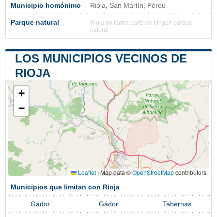
Municipio homónimo
Rioja, San Martín, Pérou
Parque natural
Rioja no forma parte de ningún parque
natural
LOS MUNICIPIOS VECINOS DE
RIOJA
+
−
Leaflet
|
Map data ©
OpenStreetMap
contributors
Municipios que limitan con Rioja
Gádor
Gádor
Tabernas