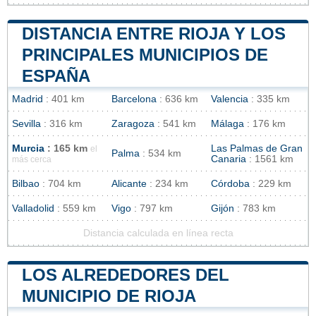
DISTANCIA ENTRE RIOJA Y LOS
PRINCIPALES MUNICIPIOS DE
ESPAÑA
Madrid
: 401 km
Barcelona
: 636 km
Valencia
: 335 km
Sevilla
: 316 km
Zaragoza
: 541 km
Málaga
: 176 km
Murcia
: 165 km
Las Palmas de Gran
el
Palma
: 534 km
Canaria
: 1561 km
más cerca
Bilbao
: 704 km
Alicante
: 234 km
Córdoba
: 229 km
Valladolid
: 559 km
Vigo
: 797 km
Gijón
: 783 km
Distancia calculada en línea recta
LOS ALREDEDORES DEL
MUNICIPIO DE RIOJA