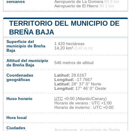
cercanos
Aeropuerto de La Gomera
84.8 km
Aeropuerto de El Hierro
90.1 km
TERRITORIO DEL MUNICIPIO DE
BREÑA BAJA
Superficie del
1 420 hectáreas
municipio de Breña
14,20 km²
(5,48 sq mi)
Baja
Altitud del municipio
546 metros de altitud
de Breña Baja
Coordenadas
Latitud:
28.6167
geográficas
Longitud:
-17.7667
Latitud:
28° 37' 0'' Norte
Longitud:
17° 46' 0'' Oeste
Huso horario
UTC
+0:00 (Atlantic/Canary)
Horario de verano : UTC +1:00
Horario de invierno : UTC +0:00
Hora local
Ciudades
Actualmente, el municipio de Breña