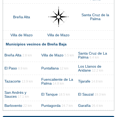
Santa Cruz de la
Breña Alta
Palma
Villa de Mazo
Villa de Mazo
Municipios vecinos de Breña Baja
Santa Cruz de La
Breña Alta
Villa de Mazo
2.8 km
5.5 km
Palma
6.4 km
Los Llanos de
El Paso
Puntallana
8.9 km
12 km
Aridane
12.2 km
Fuencaliente de La
Tazacorte
Tijarafe
13.9 km
14.8 km
Palma
14.8 km
San Andrés y
El Tanque
El Sauzal
18.5 km
19.3 km
Sauces
17.1 km
Barlovento
Puntagorda
Garafía
22 km
24.7 km
26.4 km