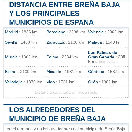
DISTANCIA ENTRE BREÑA BAJA
Y LOS PRINCIPALES
MUNICIPIOS DE ESPAÑA
Madrid
: 1836 km
Barcelona
: 2298 km
Valencia
: 2002 km
Sevilla
: 1468 km
Zaragoza
: 2106 km
Málaga
: 1540 km
Las Palmas de
Murcia
: 1862 km
Palma
: 2234 km
Gran Canaria
: 235
km
el más cerca
Bilbao
: 2100 km
Alicante
: 1931 km
Córdoba
: 1587 km
Valladolid
: 1870 km
Vigo
: 1721 km
Gijón
: 1982 km
Distancia calculada en línea recta
LOS ALREDEDORES DEL
MUNICIPIO DE BREÑA BAJA
en el territorio y en los alrededores del municipio de Breña Baja