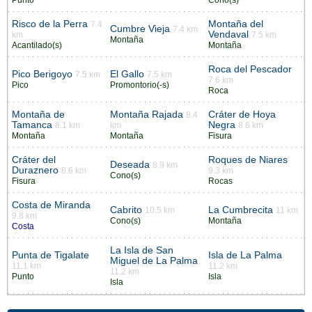
Risco de la Perra
Montaña del
7.4
Cumbre Vieja
7.4 km
Vendaval
km
7.5 km
Montaña
Acantilado(s)
Montaña
Roca del Pescador
Pico Berigoyo
El Gallo
7.5 km
7.5 km
7.6 km
Pico
Promontorio(-s)
Roca
Montaña de
Montaña Rajada
Cráter de Hoya
8.4
Tamanca
Negra
8.1 km
km
8.6 km
Montaña
Montaña
Fisura
Cráter del
Roques de Niares
Deseada
8.9 km
Duraznero
8.6 km
9.3 km
Cono(s)
Fisura
Rocas
Costa de Miranda
Cabrito
La Cumbrecita
10.5 km
11 km
9.8 km
Cono(s)
Montaña
Costa
La Isla de San
Punta de Tigalate
Isla de La Palma
Miguel de La Palma
11.1 km
11.2 km
11.2 km
Punto
Isla
Isla