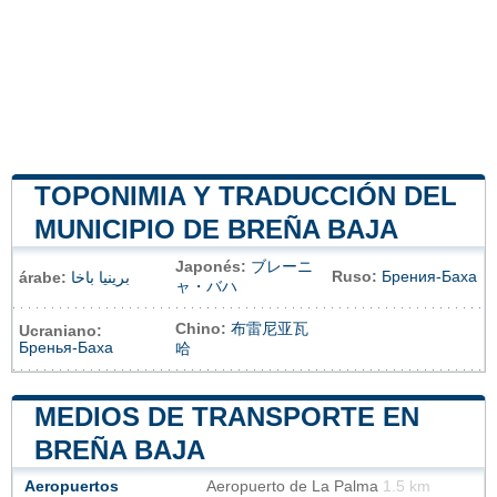
TOPONIMIA Y TRADUCCIÓN DEL
MUNICIPIO DE BREÑA BAJA
Japonés:
ブレーニ
Ruso:
Брения-Баха
árabe:
برينيا باخا
ャ・バハ
Chino:
布雷尼亚瓦
Ucraniano:
Бренья-Баха
哈
MEDIOS DE TRANSPORTE EN
BREÑA BAJA
Aeropuertos
Aeropuerto de La Palma
1.5 km