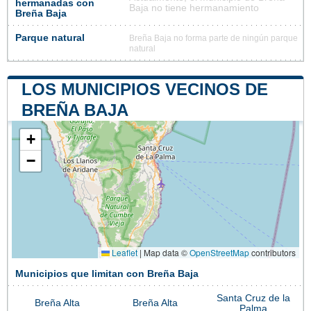
hermanadas con
Baja no tiene hermanamiento
Breña Baja
Parque natural
Breña Baja no forma parte de ningún parque
natural
LOS MUNICIPIOS VECINOS DE
BREÑA BAJA
+
−
Leaflet
|
Map data ©
OpenStreetMap
contributors
Municipios que limitan con Breña Baja
Santa Cruz de la
Breña Alta
Breña Alta
Palma