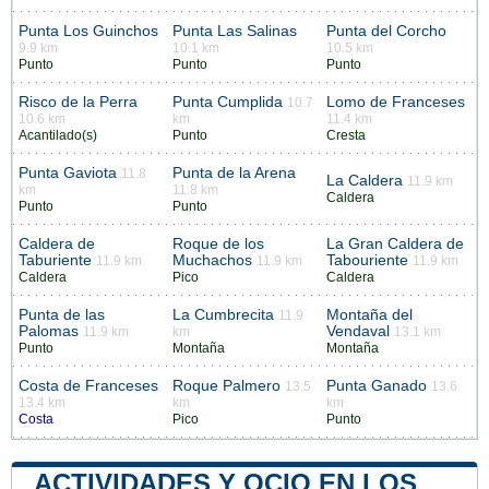
Punta Los Guinchos
Punta Las Salinas
Punta del Corcho
9.9 km
10.1 km
10.5 km
Punto
Punto
Punto
Risco de la Perra
Punta Cumplida
Lomo de Franceses
10.7
10.6 km
km
11.4 km
Acantilado(s)
Punto
Cresta
Punta Gaviota
Punta de la Arena
11.8
La Caldera
11.9 km
km
11.8 km
Caldera
Punto
Punto
Caldera de
Roque de los
La Gran Caldera de
Taburiente
Muchachos
Tabouriente
11.9 km
11.9 km
11.9 km
Caldera
Pico
Caldera
Punta de las
La Cumbrecita
Montaña del
11.9
Palomas
Vendaval
11.9 km
km
13.1 km
Punto
Montaña
Montaña
Costa de Franceses
Roque Palmero
Punta Ganado
13.5
13.6
13.4 km
km
km
Costa
Pico
Punto
ACTIVIDADES Y OCIO EN LOS