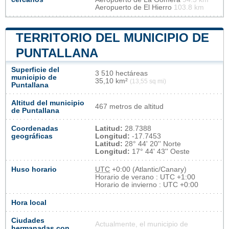
Aeropuerto de El Hierro
103.8 km
TERRITORIO DEL MUNICIPIO DE
PUNTALLANA
Superficie del
3 510 hectáreas
municipio de
35,10 km²
(13,55 sq mi)
Puntallana
Altitud del municipio
467 metros de altitud
de Puntallana
Coordenadas
Latitud:
28.7388
geográficas
Longitud:
-17.7453
Latitud:
28° 44' 20'' Norte
Longitud:
17° 44' 43'' Oeste
Huso horario
UTC
+0:00 (Atlantic/Canary)
Horario de verano : UTC +1:00
Horario de invierno : UTC +0:00
Hora local
Ciudades
Actualmente, el municipio de
hermanadas con