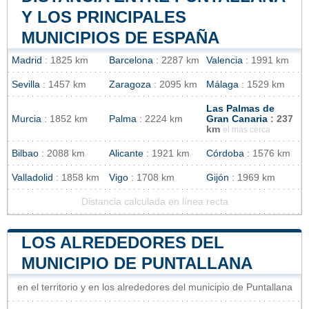
Y LOS PRINCIPALES
MUNICIPIOS DE ESPAÑA
Madrid
: 1825 km
Barcelona
: 2287 km
Valencia
: 1991 km
Sevilla
: 1457 km
Zaragoza
: 2095 km
Málaga
: 1529 km
Las Palmas de
Murcia
: 1852 km
Palma
: 2224 km
Gran Canaria
: 237
km
el más cerca
Bilbao
: 2088 km
Alicante
: 1921 km
Córdoba
: 1576 km
Valladolid
: 1858 km
Vigo
: 1708 km
Gijón
: 1969 km
Distancia calculada en línea recta
LOS ALREDEDORES DEL
MUNICIPIO DE PUNTALLANA
en el territorio y en los alrededores del municipio de Puntallana