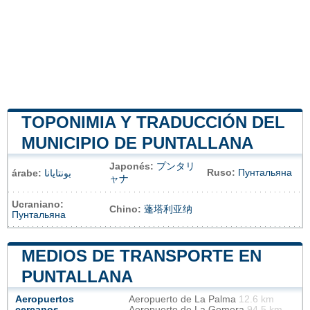
TOPONIMIA Y TRADUCCIÓN DEL
MUNICIPIO DE PUNTALLANA
Japonés:
プンタリ
Ruso:
Пунтальяна
árabe:
بونتايانا
ャナ
Ucraniano:
Chino:
蓬塔利亚纳
Пунтальяна
MEDIOS DE TRANSPORTE EN
PUNTALLANA
Aeropuertos
Aeropuerto de La Palma
12.6 km
cercanos
Aeropuerto de La Gomera
94.5 km