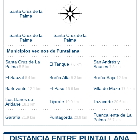
Santa Cruz de la
Palma
Santa Cruz de la
Santa Cruz de la
Palma
Palma
Municipios vecinos de Puntallana
Santa Cruz de La
San Andrés y
El Tanque
7.6 km
Palma
Sauces
5.5 km
7.8 km
El Sauzal
Breña Alta
Breña Baja
8.4 km
9.3 km
12 km
Barlovento
El Paso
Villa de Mazo
12.1 km
15.6 km
17.4 km
Los Llanos de
Tijarafe
Tazacorte
19.9 km
20.6 km
Aridane
18.1 km
Fuencaliente de La
Garafía
Puntagorda
21.9 km
23.9 km
Palma
26.7 km
DISTANCIA ENTRE PUNTALLANA