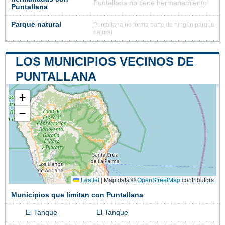
Puntallana no tiene hermanamiento
Puntallana
Parque natural
Puntallana no forma parte de ningún parque
natural
LOS MUNICIPIOS VECINOS DE
PUNTALLANA
+
−
Leaflet
|
Map data ©
OpenStreetMap
contributors
Municipios que limitan con Puntallana
El Tanque
El Tanque