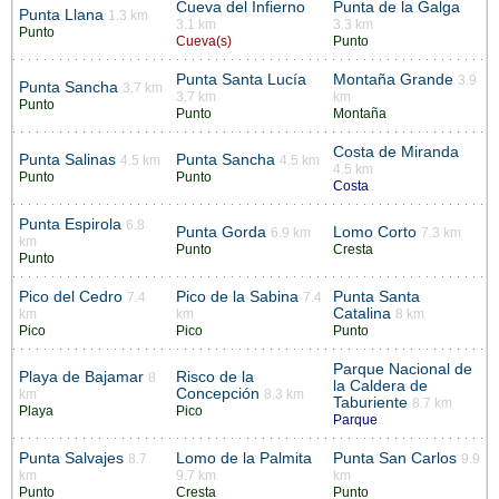
Cueva del Infierno
Punta de la Galga
Punta Llana
1.3 km
3.1 km
3.3 km
Punto
Cueva(s)
Punto
Punta Santa Lucía
Montaña Grande
3.9
Punta Sancha
3.7 km
3.7 km
km
Punto
Punto
Montaña
Costa de Miranda
Punta Salinas
Punta Sancha
4.5 km
4.5 km
4.5 km
Punto
Punto
Costa
Punta Espirola
6.8
Punta Gorda
Lomo Corto
6.9 km
7.3 km
km
Punto
Cresta
Punto
Pico del Cedro
Pico de la Sabina
Punta Santa
7.4
7.4
Catalina
km
km
8 km
Pico
Pico
Punto
Parque Nacional de
Playa de Bajamar
Risco de la
8
la Caldera de
Concepción
km
8.3 km
Taburiente
8.7 km
Playa
Pico
Parque
Punta Salvajes
Lomo de la Palmita
Punta San Carlos
8.7
9.9
km
9.7 km
km
Punto
Cresta
Punto