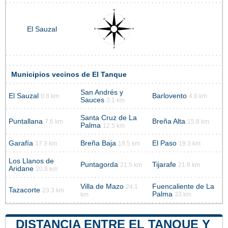
El Sauzal
Municipios vecinos de El Tanque
San Andrés y
El Sauzal
Barlovento
0.8 km
4.8 km
Sauces
3.1 km
Santa Cruz de La
Puntallana
Breña Alta
7.6 km
15.8 km
Palma
12.5 km
Garafía
Breña Baja
El Paso
17.3 km
18.5 km
19.3 km
Los Llanos de
Puntagorda
Tijarafe
21.5 km
21.8 km
Aridane
20.8 km
Villa de Mazo
Fuencaliente de La
24.1
Tazacorte
23.3 km
Palma
km
33 km
DISTANCIA ENTRE EL TANQUE Y