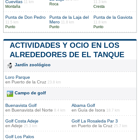
Cuevitas
11 km
11.3 km
Roca
Montaña
Cresta
Punta de Don Pedro
Punta de la Laja del
Punta de la Gaviota
Mero
11.5 km
11.8 km
11.8 km
Punto
Punto
Punto
ACTIVIDADES Y OCIO EN LOS
ALREDEDORES DE EL TANQUE
Jardín zoológico
Loro Parque
en
Puerto de la Cruz
23.8 km
Campo de golf
Buenavista Golf
Abama Golf
en
Buenavista del Norte
en
Guía de Isora
8.4 km
18.7 km
Golf Costa Adeje
Golf La Rosaleda Par 3
en
Adeje
en
Puerto de la Cruz
25.3 km
25.7 km
Golf Los Palos