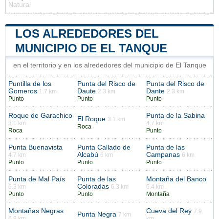
Natural
LOS ALREDEDORES DEL
MUNICIPIO DE EL TANQUE
en el territorio y en los alrededores del municipio de El Tanque
Puntilla de los
Punta del Risco de
Punta del Risco de
Gomeros
Daute
Dante
1.7 km
2.3 km
2.3 km
Punto
Punto
Punto
Roque de Garachico
Punta de la Sabina
El Roque
3.1 km
3.1 km
4.7 km
Roca
Roca
Punto
Punta Buenavista
Punta Callado de
Punta de las
Alcabú
Campanas
4.7 km
6 km
6 km
Punto
Punto
Punto
Punta de Mal País
Punta de las
Montaña del Banco
Coloradas
6.3 km
6.3 km
6.4 km
Punto
Punto
Montaña
Montañas Negras
Cueva del Rey
7.9
Punta Negra
7 km
6.9 km
km