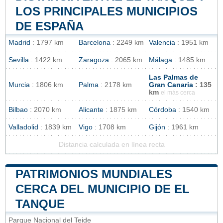
LOS PRINCIPALES MUNICIPIOS
DE ESPAÑA
Madrid
: 1797 km
Barcelona
: 2249 km
Valencia
: 1951 km
Sevilla
: 1422 km
Zaragoza
: 2065 km
Málaga
: 1485 km
Las Palmas de
Murcia
: 1806 km
Palma
: 2178 km
Gran Canaria
: 135
km
el más cerca
Bilbao
: 2070 km
Alicante
: 1875 km
Córdoba
: 1540 km
Valladolid
: 1839 km
Vigo
: 1708 km
Gijón
: 1961 km
Distancia calculada en línea recta
PATRIMONIOS MUNDIALES
CERCA DEL MUNICIPIO DE EL
TANQUE
Parque Nacional del Teide