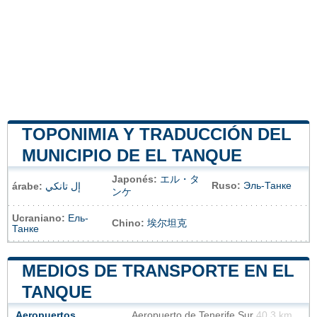
TOPONIMIA Y TRADUCCIÓN DEL
MUNICIPIO DE EL TANQUE
Japonés:
エル・タ
Ruso:
Эль-Танке
árabe:
إل تانكي
ンケ
Ucraniano:
Ель-
Chino:
埃尔坦克
Танке
MEDIOS DE TRANSPORTE EN EL
TANQUE
Aeropuertos
Aeropuerto de Tenerife Sur
40.3 km