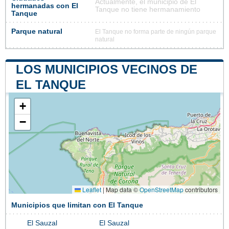
Actualmente, el municipio de El
hermanadas con El
Tanque no tiene hermanamiento
Tanque
Parque natural
El Tanque no forma parte de ningún parque
natural
LOS MUNICIPIOS VECINOS DE
EL TANQUE
+
−
Leaflet
|
Map data ©
OpenStreetMap
contributors
Municipios que limitan con El Tanque
El Sauzal
El Sauzal