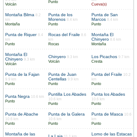
Punto
Volcán
Cueva(s)
Montaña Bilma
Punta de los
Punta de San
8.2
Morenos
Marcos
km
8.4 km
8.4 km
Montaña
Punto
Punto
Punta de Riquer
Rocas del Fraile
Montaña El
8.4
8.6
Chinyero
km
km
8.6 km
Punto
Rocas
Montaña
Montaña El
Chinyero
Los Picachos
9.3 km
9.7 km
Chinyero
9.3 km
Volcán
Cresta
Volcán
Punta de la Fajan
Punta de Juan
Punta del Fraile
10.2
Centellas
9.9 km
9.9 km
km
Punto
Punto
Punto
Puntilla Los Abades
Punta los Abades
Punta Negra
10.6 km
10.6 km
10.6 km
Punto
Punto
Punto
Punta de Abache
Punta de la Galera
Punta de Masca
10.6
10.6 km
10.6 km
km
Punto
Punto
Punto
Montaña de las
Lomo de las Estacas
La Laja
11.1 km