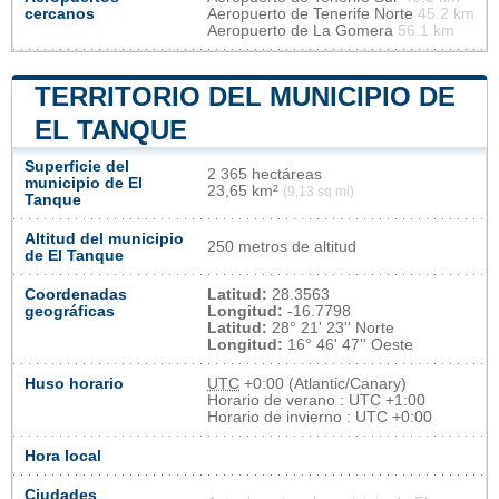
cercanos
Aeropuerto de Tenerife Norte
45.2 km
Aeropuerto de La Gomera
56.1 km
TERRITORIO DEL MUNICIPIO DE
EL TANQUE
Superficie del
2 365 hectáreas
municipio de El
23,65 km²
(9,13 sq mi)
Tanque
Altitud del municipio
250 metros de altitud
de El Tanque
Coordenadas
Latitud:
28.3563
geográficas
Longitud:
-16.7798
Latitud:
28° 21' 23'' Norte
Longitud:
16° 46' 47'' Oeste
Huso horario
UTC
+0:00 (Atlantic/Canary)
Horario de verano : UTC +1:00
Horario de invierno : UTC +0:00
Hora local
Ciudades