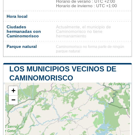
Horario de verano : UTC +2:00
Horario de invierno : UTC +1:00
Hora local
Ciudades
Actualmente, el municipio de
hermanadas con
Caminomorisco no tiene
Caminomorisco
hermanamiento
Parque natural
Caminomorisco no forma parte de ningún
parque natural
LOS MUNICIPIOS VECINOS DE
CAMINOMORISCO
+
−