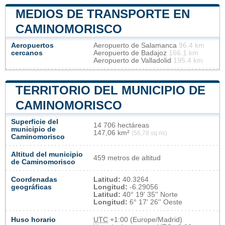
MEDIOS DE TRANSPORTE EN
CAMINOMORISCO
Aeropuertos
Aeropuerto de Salamanca
96.4 km
cercanos
Aeropuerto de Badajoz
166.1 km
Aeropuerto de Valladolid
195.4 km
TERRITORIO DEL MUNICIPIO DE
CAMINOMORISCO
Superficie del
14 706 hectáreas
municipio de
147,06 km²
(56,78 sq mi)
Caminomorisco
Altitud del municipio
459 metros de altitud
de Caminomorisco
Coordenadas
Latitud:
40.3264
geográficas
Longitud:
-6.29056
Latitud:
40° 19' 35'' Norte
Longitud:
6° 17' 26'' Oeste
Huso horario
UTC
+1:00 (Europe/Madrid)