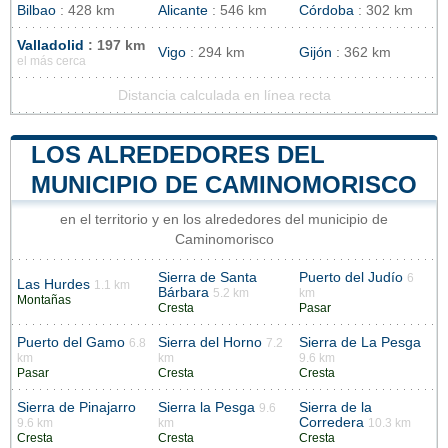
Bilbao
: 428 km
Alicante
: 546 km
Córdoba
: 302 km
Valladolid
: 197 km
Vigo
: 294 km
Gijón
: 362 km
el más cerca
Distancia calculada en línea recta
LOS ALREDEDORES DEL
MUNICIPIO DE CAMINOMORISCO
en el territorio y en los alrededores del municipio de
Caminomorisco
Sierra de Santa
Puerto del Judío
6
Las Hurdes
1.1 km
Bárbara
5.2 km
km
Montañas
Cresta
Pasar
Puerto del Gamo
Sierra del Horno
Sierra de La Pesga
6.8
7.2
km
km
9.6 km
Pasar
Cresta
Cresta
Sierra de Pinajarro
Sierra la Pesga
Sierra de la
9.6
Corredera
9.6 km
km
10.3 km
Cresta
Cresta
Cresta