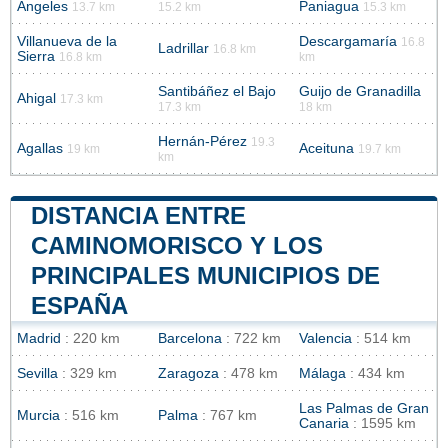
Ángeles
Paniagua
13.7 km
15.2 km
15.3 km
Villanueva de la
Descargamaría
16.8
Ladrillar
16.8 km
Sierra
16.8 km
km
Santibáñez el Bajo
Guijo de Granadilla
Ahigal
17.3 km
17.3 km
18 km
Hernán-Pérez
19.3
Agallas
Aceituna
19 km
19.7 km
km
DISTANCIA ENTRE
CAMINOMORISCO Y LOS
PRINCIPALES MUNICIPIOS DE
ESPAÑA
Madrid
: 220 km
Barcelona
: 722 km
Valencia
: 514 km
Sevilla
: 329 km
Zaragoza
: 478 km
Málaga
: 434 km
Las Palmas de Gran
Murcia
: 516 km
Palma
: 767 km
Canaria
: 1595 km