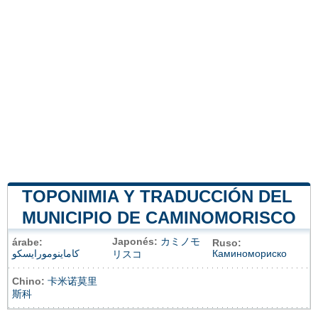
TOPONIMIA Y TRADUCCIÓN DEL
MUNICIPIO DE CAMINOMORISCO
Japonés:
カミノモ
árabe:
Ruso:
كاماينومورايسكو
Каминомориско
リスコ
Chino:
卡米诺莫里
斯科