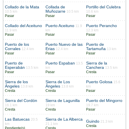
Collado de la Mata
Collada de
Portillo del Culebra
Muñozarre
10.5 km
10.5 km
10.6 km
Pasar
Pasar
Pasar
Collado del Aceituno
Puerto Aceituno
Puerto Perancho
11.9
11.9 km
km
12.3 km
Pasar
Pasar
Pasar
Puerto de los
Puerto Nuevo de las
Puerto de
Corrales
Erias
Tartamuña
12.4 km
12.4 km
13 km
Pasar
Pasar
Pasar
Puerto de
Puerto Espaban
Sierra de la
13.5
Esperabán
Canchera
13.5 km
km
13.5 km
Pasar
Pasar
Cresta
Sierra de los
Sierra de Los
Puerto Golosa
15.6
Ángeles
Ángeles
13.8 km
13.8 km
km
Cresta
Cresta
Pasar
Sierra del Cordón
Sierra de Lagunilla
Puerto del Mingorro
16.1 km
19 km
19.7 km
Cresta
Cresta
Pasar
Las Batuecas
Sierra de La Alberca
20.5
Guindo
21.3 km
km
21.1 km
Cresta
Pendiente(s)
Cresta