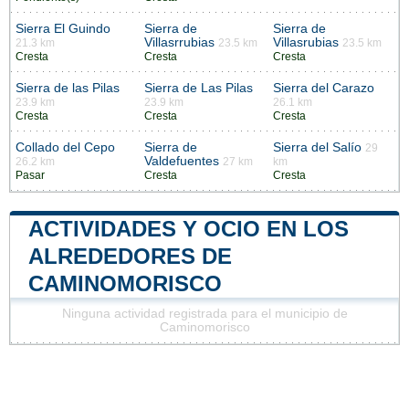
Sierra El Guindo
Sierra de
Sierra de
Villasrrubias
Villasrubias
21.3 km
23.5 km
23.5 km
Cresta
Cresta
Cresta
Sierra de las Pilas
Sierra de Las Pilas
Sierra del Carazo
23.9 km
23.9 km
26.1 km
Cresta
Cresta
Cresta
Collado del Cepo
Sierra de
Sierra del Salío
29
Valdefuentes
26.2 km
27 km
km
Pasar
Cresta
Cresta
ACTIVIDADES Y OCIO EN LOS
ALREDEDORES DE
CAMINOMORISCO
Ninguna actividad registrada para el municipio de
Caminomorisco