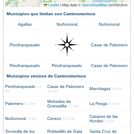
Leaflet
|
Map data ©
OpenStreetMap
contributors
Municipios que limitan con Caminomorisco
Agallas
Nuñomoral
Nuñomoral
Pinofranqueado
Casar de Palomero
Pinofranqueado
Pinofranqueado
Casar de Palomero
Municipios vecinos de Caminomorisco
Pinofranqueado
Casar de Palomero
4.2
Marchagaz
6.4 km
km
4.3 km
Mohedas de
Palomero
La Pesga
8.7 km
9.7 km
Granadilla
9.7 km
Casares de las
Nuñomoral
Cerezo
10 km
11.1 km
Hurdes
13 km
Torrecilla de los
Robledillo de Gata
Santa Cruz de