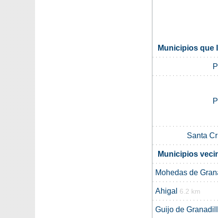
Municipios que 
P
P
Santa Cr
Municipios veci
Mohedas de Grana
Ahigal
6.2 km
Guijo de Granadil