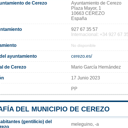
yuntamiento de Cerezo
Ayuntamiento de Cerezo
Plaza Mayor, 1
10663 CEREZO
España
untamiento
927 67 35 57
Internacional: +34 927 67 3
tamiento
No disponible
l del ayuntamiento
cerezo.es/
al de Cerezo
Mario García Hernández
ón
17 Junio 2023
PP
FÍA DEL MUNICIPIO DE CEREZO
bitantes (gentilicio) del
meleguino, -a
rezo