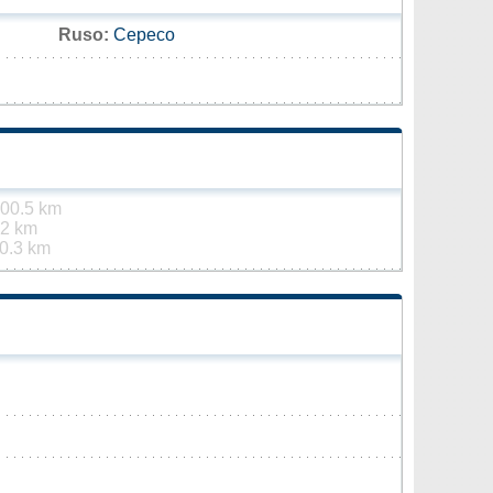
Ruso:
Сересо
00.5 km
.2 km
0.3 km