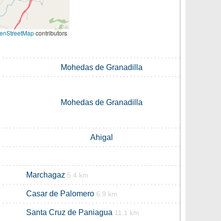
enStreetMap
contributors
Mohedas de Granadilla
Mohedas de Granadilla
Ahigal
Marchagaz
5.4 km
Casar de Palomero
6.9 km
Santa Cruz de Paniagua
11.1 km