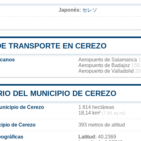
Japonés:
セレソ
DE TRANSPORTE EN CEREZO
rcanos
Aeropuerto de Salamanca
1
Aeropuerto de Badajoz
158
Aeropuerto de Valladolid
20
IO DEL MUNICIPIO DE CEREZO
municipio de Cerezo
1 814 hectáreas
18,14 km²
(7,00 sq mi)
cipio de Cerezo
393 metros de altitud
ográficas
Latitud:
40.2369