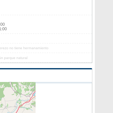
:00
1:00
Cerezo no tiene hermanamiento
ún parque natural