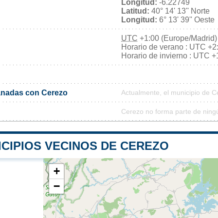
Longitud:
-6.22749
Latitud:
40° 14' 13'' Norte
Longitud:
6° 13' 39'' Oeste
UTC
+1:00 (Europe/Madrid)
Horario de verano : UTC +2
Horario de invierno : UTC +
nadas con Cerezo
Actualmente, el municipio de 
Cerezo no forma parte de ning
ICIPIOS VECINOS DE CEREZO
+
−