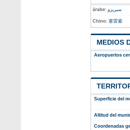
árabe:
سيريزو
Chino:
塞雷索
MEDIOS 
Aeropuertos ce
TERRITOR
Superficie del 
Altitud del muni
Coordenadas ge