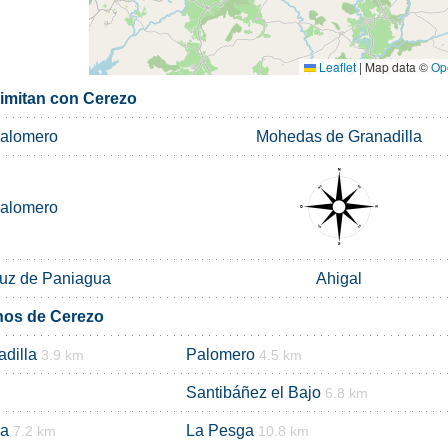
Leaflet
|
Map data ©
Op
limitan con Cerezo
alomero
Mohedas de Granadilla
alomero
uz de Paniagua
Ahigal
nos de Cerezo
dilla
Palomero
3.9 km
4.5 km
Santibáñez el Bajo
6.8 km
la
La Pesga
7.2 km
10.8 km