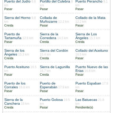
Puerto del Judío
Portillo del Culebra
Puerto Perancho
6.6
8
9.1
km
km
km
Pasar
Pasar
Pasar
Sierra del Horno
Collada de
Collado de la Mata
9.8
Muñozarre
km
12.2 km
12.2 km
Cresta
Pasar
Pasar
Puerto de
Sierra de la
Sierra de Los
Tartamuña
Corredera
Ángeles
12.8 km
14.5 km
15.3 km
Pasar
Cresta
Cresta
Sierra de los
Sierra del Cordón
Collado del Aceituno
Ángeles
15.3 km
15.4 km
16.5 km
Cresta
Cresta
Pasar
Puerto Aceituno
Sierra de Lagunilla
Puerto Nuevo de las
16.5
Erias
km
16.7 km
16.8 km
Pasar
Cresta
Pasar
Puerto de los
Puerto de
Puerto Espaban
17.9
Corrales
Esperabán
16.8 km
17.9 km
km
Pasar
Pasar
Pasar
Sierra de la
Puerto Golosa
Las Batuecas
19.5
21.8
Canchera
18 km
km
km
Cresta
Pasar
Pendiente(s)