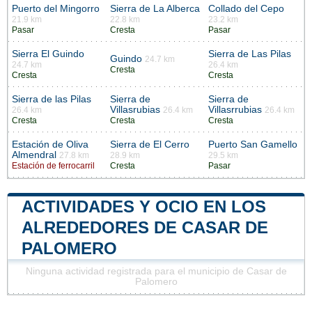
Puerto del Mingorro
Sierra de La Alberca
Collado del Cepo
21.9 km
22.8 km
23.2 km
Pasar
Cresta
Pasar
Sierra El Guindo
Sierra de Las Pilas
Guindo
24.7 km
24.7 km
26.4 km
Cresta
Cresta
Cresta
Sierra de las Pilas
Sierra de
Sierra de
Villasrubias
Villasrrubias
26.4 km
26.4 km
26.4 km
Cresta
Cresta
Cresta
Estación de Oliva
Sierra de El Cerro
Puerto San Gamello
Almendral
27.8 km
28.9 km
29.5 km
Estación de ferrocarril
Cresta
Pasar
ACTIVIDADES Y OCIO EN LOS
ALREDEDORES DE CASAR DE
PALOMERO
Ninguna actividad registrada para el municipio de Casar de
Palomero