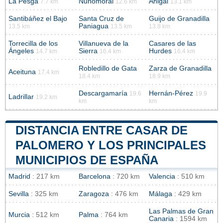
La Pesga
Nuñomoral
Ahigal
7.7 km
12.6 km
13.1 km
Santibáñez el Bajo
Santa Cruz de
Guijo de Granadilla
Paniagua
13.5 km
13.5 km
13.8 km
Torrecilla de los
Villanueva de la
Casares de las
Ángeles
Sierra
Hurdes
14.7 km
16.4 km
16.4 km
Robledillo de Gata
Zarza de Granadilla
Aceituna
17.4 km
18.4 km
18.9 km
Descargamaría
Hernán-Pérez
19.6
19.9
Ladrillar
19.2 km
km
km
DISTANCIA ENTRE CASAR DE
PALOMERO Y LOS PRINCIPALES
MUNICIPIOS DE ESPAÑA
Madrid
: 217 km
Barcelona
: 720 km
Valencia
: 510 km
Sevilla
: 325 km
Zaragoza
: 476 km
Málaga
: 429 km
Las Palmas de Gran
Murcia
: 512 km
Palma
: 764 km
Canaria
: 1594 km