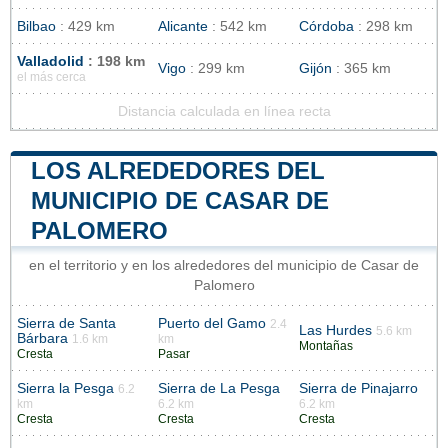
Bilbao
: 429 km
Alicante
: 542 km
Córdoba
: 298 km
Valladolid
: 198 km
Vigo
: 299 km
Gijón
: 365 km
el más cerca
Distancia calculada en línea recta
LOS ALREDEDORES DEL
MUNICIPIO DE CASAR DE
PALOMERO
en el territorio y en los alrededores del municipio de Casar de
Palomero
Sierra de Santa
Puerto del Gamo
2.4
Las Hurdes
5.6 km
Bárbara
1.6 km
km
Montañas
Cresta
Pasar
Sierra la Pesga
Sierra de La Pesga
Sierra de Pinajarro
6.2
km
6.2 km
6.2 km
Cresta
Cresta
Cresta