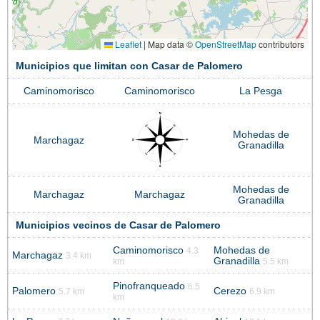
Leaflet
|
Map data ©
OpenStreetMap
contributors
Municipios que limitan con Casar de Palomero
Caminomorisco
Caminomorisco
La Pesga
Mohedas de
Marchagaz
Granadilla
Mohedas de
Marchagaz
Marchagaz
Granadilla
Municipios vecinos de Casar de Palomero
Caminomorisco
Mohedas de
4.3
Marchagaz
3.4 km
Granadilla
km
5.5 km
Pinofranqueado
6.5
Palomero
Cerezo
5.7 km
6.9 km
km