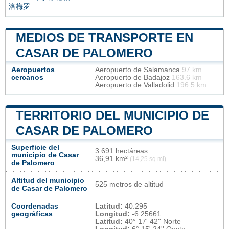
洛梅罗
MEDIOS DE TRANSPORTE EN
CASAR DE PALOMERO
Aeropuertos
Aeropuerto de Salamanca
97 km
cercanos
Aeropuerto de Badajoz
163.6 km
Aeropuerto de Valladolid
196.5 km
TERRITORIO DEL MUNICIPIO DE
CASAR DE PALOMERO
Superficie del
3 691 hectáreas
municipio de Casar
36,91 km²
(14,25 sq mi)
de Palomero
Altitud del municipio
525 metros de altitud
de Casar de Palomero
Coordenadas
Latitud:
40.295
geográficas
Longitud:
-6.25661
Latitud:
40° 17' 42'' Norte