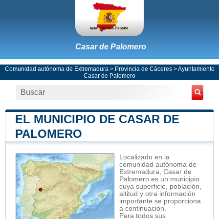
Casar de Palomero
Comunidad autónoma de Extremadura
>
Provincia de Cáceres
>
Ayuntamiento
Casar de Palomero
EL MUNICIPIO DE CASAR DE
PALOMERO
Localizado en la
comunidad autónoma de
Extremadura, Casar de
Palomero es un municipio
cuya superficie, población,
altitud y otra información
importante se proporciona
a continuación.
Para todos sus