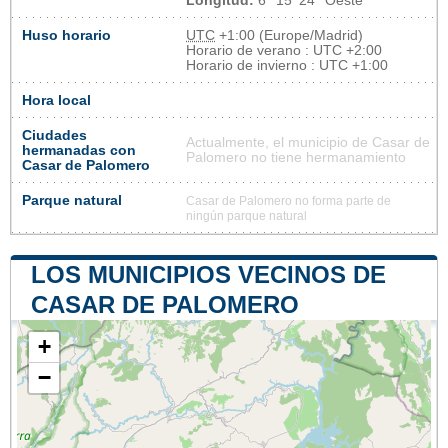
Longitud:
6° 15' 24'' Oeste
Huso horario
UTC
+1:00 (Europe/Madrid)
Horario de verano : UTC +2:00
Horario de invierno : UTC +1:00
Hora local
Ciudades
Actualmente, el municipio de Casar de
hermanadas con
Palomero no tiene hermanamiento
Casar de Palomero
Parque natural
Casar de Palomero no forma parte de
ningún parque natural
LOS MUNICIPIOS VECINOS DE
CASAR DE PALOMERO
+
−